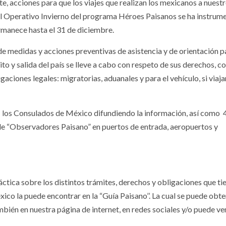
 acciones para que los viajes que realizan los mexicanos a nuestr
El Operativo Invierno del programa Héroes Paisanos se ha instrum
rmanece hasta el 31 de diciembre.
e medidas y acciones preventivas de asistencia y de orientación p
ito y salida del país se lleve a cabo con respeto de sus derechos, c
ciones legales: migratorias, aduanales y para el vehículo, si viaja
o: los Consulados de México difundiendo la información, así como 
de “Observadores Paisano” en puertos de entrada, aeropuertos y
a Héroes Paisanos
tica sobre los distintos trámites, derechos y obligaciones que tie
ico la puede encontrar en la “Guía Paisano’’. La cual se puede obte
bién en nuestra página de internet, en redes sociales y/o puede ven