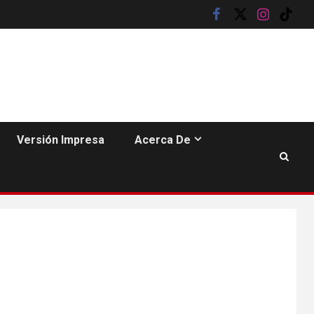
facebook
twitter
instagram
tik
tok
Versión Impresa
Acerca De
6
HOGAR Y SALUD
Insistir también tiene
su precio
•
ESTADOS UNIDOS
HOGAR Y SALUD
NOTICIAS
7
EE. UU. reporta sus
primeras dos