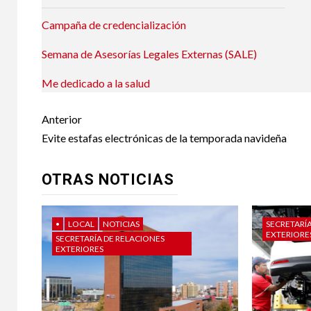
Campaña de credencialización
Semana de Asesorías Legales Externas (SALE)
Me dedicado a la salud
Post
Anterior
navigation
Evite estafas electrónicas de la temporada navideña
OTRAS NOTICIAS
•
LOCAL
NOTICIAS
SECRETARÍ
EXTERIORE
SECRETARÍA DE RELACIONES
EXTERIORES