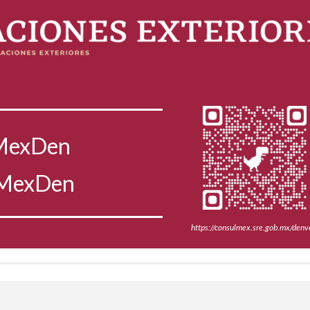
MexDen
lMexDen
https://consulmex.sre.gob.mx/denv