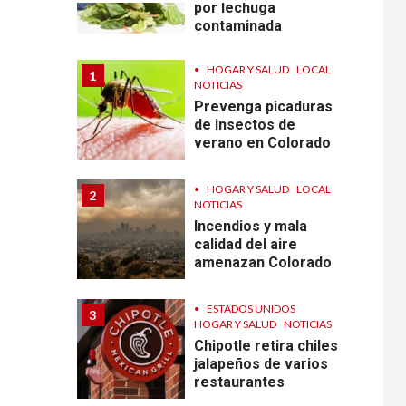
por lechuga
contaminada
•
HOGAR Y SALUD
LOCAL
1
NOTICIAS
Prevenga picaduras
de insectos de
verano en Colorado
•
HOGAR Y SALUD
LOCAL
2
NOTICIAS
Incendios y mala
calidad del aire
amenazan Colorado
•
ESTADOS UNIDOS
3
HOGAR Y SALUD
NOTICIAS
Chipotle retira chiles
jalapeños de varios
restaurantes