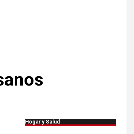
muertes por
Cyclospora en
Michigan
•
ESTADOS UNIDOS
8
HOGAR Y SALUD
NOTICIAS
Más casos de
sarampión en EEUU
este año que en 2025
•
ESTADOS UNIDOS
sanos
9
HOGAR Y SALUD
NOTICIAS
Van 4,100 casos
confirmados por
parásito que causa
diarrea en EEUU
•
ESTADOS UNIDOS
10
HOGAR Y SALUD
NOTICIAS
Hogar y Salud
Sigue investigación
sobre Taylor Farms