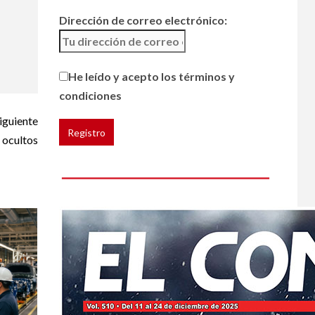
restaurantes
Dirección de correo electrónico:
4
HOGAR Y SALUD
Generación Z ignora
He leído y acepto los términos y
riesgo de cáncer al
broncearse
condiciones
iguiente
HOGAR Y SALUD
 ocultos
5
Gas radón exige
atención de
compradores e
inquilinos