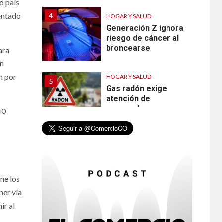
o país
entado
4
HOGAR Y SALUD
Generación Z ignora
riesgo de cáncer al
broncearse
ara
on
n por
HOGAR Y SALUD
5
Gas radón exige
atención de
compradores e
40
inquilinos
6
HOGAR Y SALUD
Insistir también tiene
su precio
ne los
ner vía
ir al
•
ESTADOS UNIDOS
HOGAR Y SALUD
NOTICIAS
7