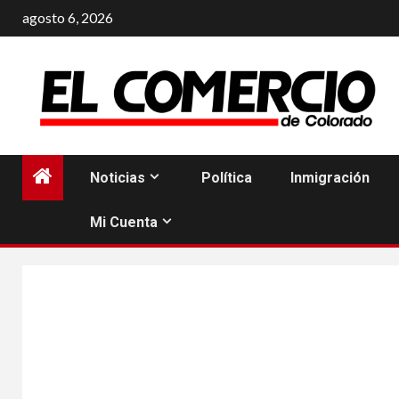
Saltar
agosto 6, 2026
al
contenido
Noticias
Política
Inmigración
Mi Cuenta