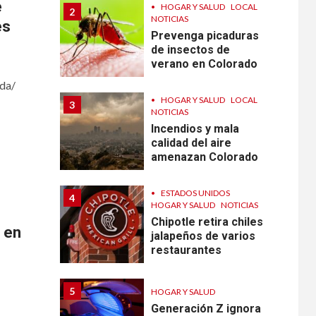
e
•
HOGAR Y SALUD
LOCAL
2
NOTICIAS
es
Prevenga picaduras
de insectos de
verano en Colorado
da/
•
HOGAR Y SALUD
LOCAL
3
NOTICIAS
Incendios y mala
calidad del aire
amenazan Colorado
•
ESTADOS UNIDOS
4
HOGAR Y SALUD
NOTICIAS
Chipotle retira chiles
o en
jalapeños de varios
restaurantes
5
HOGAR Y SALUD
Generación Z ignora