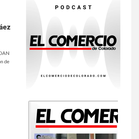
Cyclospora en
Michigan
•
ESTADOS UNIDOS
9
ráez
HOGAR Y SALUD
NOTICIAS
Más casos de
sarampión en EEUU
este año que en 2025
 DAN
ón de
•
ESTADOS UNIDOS
10
HOGAR Y SALUD
NOTICIAS
Van 4,100 casos
confirmados por
parásito que causa
diarrea en EEUU
•
HOGAR Y SALUD
LOCAL
NOTICIAS
1
Reportan en
Colorado 110 casos
de salmonela por
consumo de