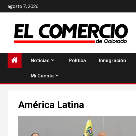
Saltar
agosto 7, 2026
al
contenido
Noticias
Política
Inmigración
Mi Cuenta
América Latina