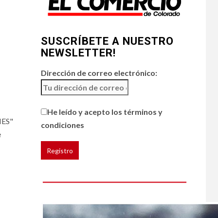
5
HOGAR Y SALUD
Generación Z ignora
riesgo de cáncer al
SUSCRÍBETE A NUESTRO
broncearse
NEWSLETTER!
Dirección de correo electrónico:
He leído y acepto los términos y
ES"
condiciones
e