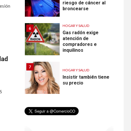
riesgo de cáncer al
esión
broncearse
HOGAR Y SALUD
6
Gas radón exige
atención de
compradores e
inquilinos
dad
7
HOGAR Y SALUD
Insistir también tiene
su precio
S
•
ESTADOS UNIDOS
HOGAR Y SALUD
NOTICIAS
8
EE. UU. reporta sus
primeras dos
muertes por