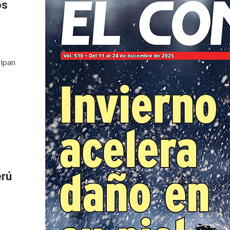
os
cipan
erú