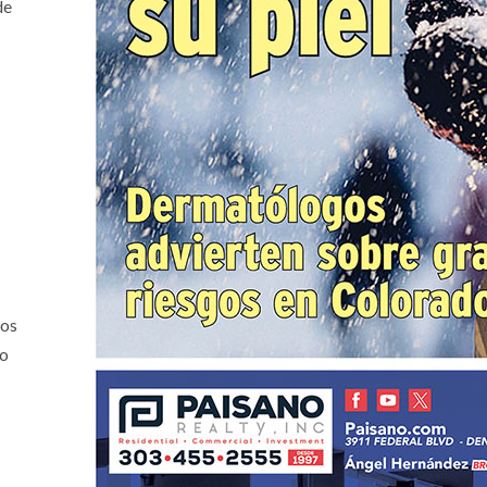
de
vos
ño