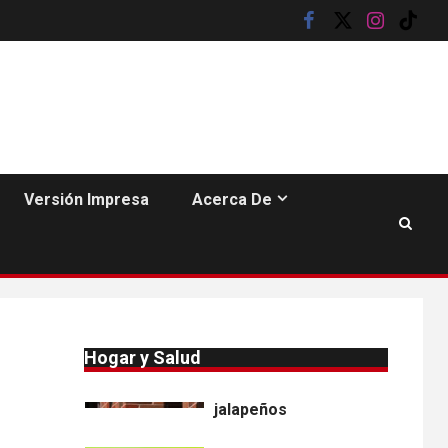
•
ESTADOS UNIDOS
facebook
twitter
instagram
tik
9
HOGAR Y SALUD
NOTICIAS
tok
Más casos de
sarampión en EEUU
este año que en 2025
•
ESTADOS UNIDOS
10
HOGAR Y SALUD
NOTICIAS
Van 4,100 casos
Versión Impresa
Acerca De
confirmados por
parásito que causa
diarrea en EEUU
•
HOGAR Y SALUD
LOCAL
NOTICIAS
1
Reportan en
Colorado 110 casos
Hogar y Salud
de salmonela por
consumo de
jalapeños