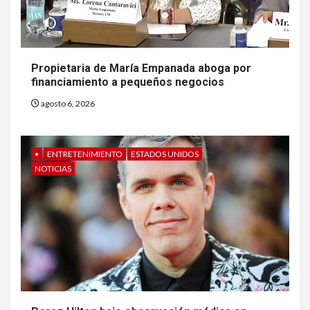
NOTICIAS
EE. UU. reporta sus primeras
dos muertes por Cyclospora
en Michigan
Propietaria de María Empanada aboga por
financiamiento a pequeños negocios
8
•
ESTADOS UNIDOS
HOGAR Y SALUD
agosto 6, 2026
NOTICIAS
Más casos de sarampión en
EEUU este año que en 2025
•
ENTRETENIMIENTO
ESTADOS UNIDOS
NOTICIAS
9
•
ESTADOS UNIDOS
HOGAR Y SALUD
NOTICIAS
Van 4,100 casos confirmados
por parásito que causa
diarrea en EEUU
10
•
ESTADOS UNIDOS
HOGAR Y SALUD
NOTICIAS