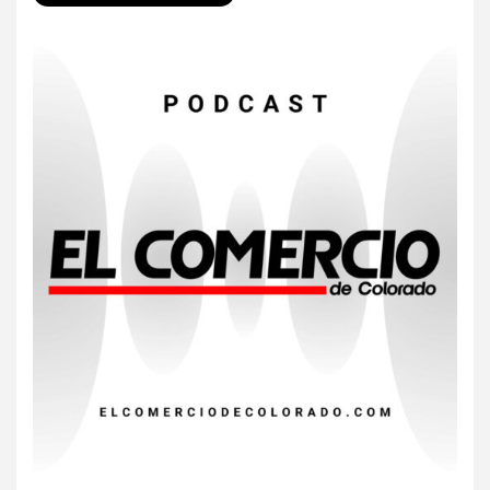
7
•
ESTADOS UNIDOS
HOGAR Y SALUD
NOTICIAS
EE. UU. reporta sus primeras
dos muertes por Cyclospora
en Michigan
8
•
ESTADOS UNIDOS
HOGAR Y SALUD
NOTICIAS
Más casos de sarampión en
EEUU este año que en 2025
9
•
ESTADOS UNIDOS
HOGAR Y SALUD
NOTICIAS
Van 4,100 casos confirmados
por parásito que causa
diarrea en EEUU
10
•
ESTADOS UNIDOS
HOGAR Y SALUD
NOTICIAS