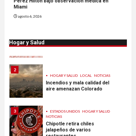
Perez Hilton bajo observación médica en
Sigue investigación sobre
Miami
Taylor Farms por lechuga
contaminada
agosto 6, 2026
1
•
HOGAR Y SALUD
LOCAL
NOTICIAS
Prevenga picaduras de
Hogar y Salud
insectos de verano en
Colorado
2
•
HOGAR Y SALUD
LOCAL
NOTICIAS
Incendios y mala calidad del
aire amenazan Colorado
3
•
ESTADOS UNIDOS
HOGAR Y SALUD
NOTICIAS
Chipotle retira chiles
jalapeños de varios
restaurantes