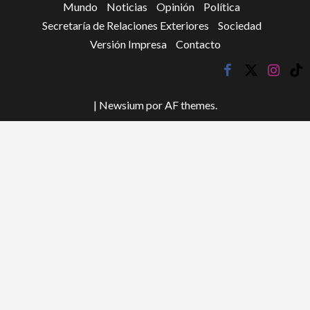
Mundo
Noticias
Opinión
Política
Secretaría de Relaciones Exteriores
Sociedad
Versión Impresa
Contacto
facebook
twitter
instagr
tik
tok
|
Newsium
por AF themes.