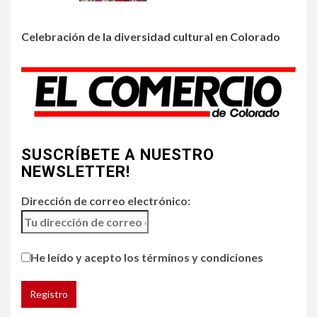
restaurantes
Celebración de la diversidad cultural en Colorado
4
HOGAR Y SALUD
Generación Z ignora riesgo
de cáncer al broncearse
5
SUSCRÍBETE A NUESTRO
HOGAR Y SALUD
NEWSLETTER!
Gas radón exige atención de
compradores e inquilinos
Dirección de correo electrónico:
He leído y acepto los términos y condiciones