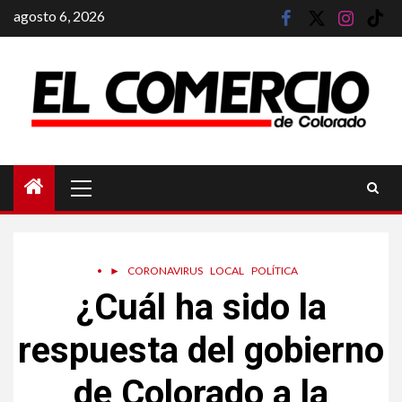
Saltar
agosto 6, 2026
facebook
twitter
instagram
tik
al
tok
contenido
Menú
principal
•
►
CORONAVIRUS
LOCAL
POLÍTICA
¿Cuál ha sido la
respuesta del gobierno
de Colorado a la