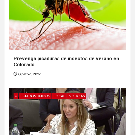
Prevenga picaduras de insectos de verano en
Colorado
agosto 6, 2026
6
•
ESTADOS UNIDOS
LOCAL
NOTICIAS
HOGAR Y SALUD
Insistir también tiene su
precio
7
•
ESTADOS UNIDOS
HOGAR Y SALUD