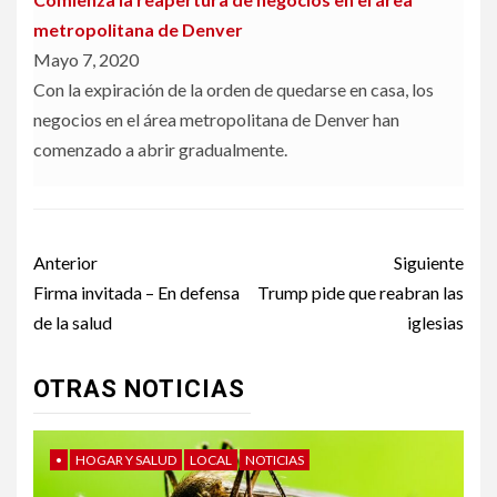
metropolitana de Denver
Mayo 7, 2020
Con la expiración de la orden de quedarse en casa, los
negocios en el área metropolitana de Denver han
comenzado a abrir gradualmente.
Post
Anterior
Siguiente
navigation
Firma invitada – En defensa
Trump pide que reabran las
de la salud
iglesias
OTRAS NOTICIAS
•
HOGAR Y SALUD
LOCAL
NOTICIAS