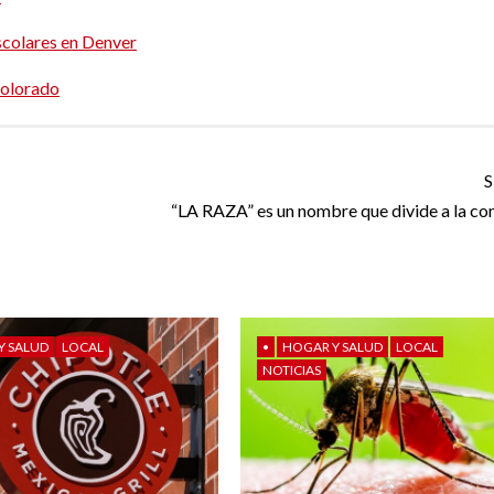
scolares en Denver
Colorado
S
“LA RAZA” es un nombre que divide a la c
Y SALUD
LOCAL
•
HOGAR Y SALUD
LOCAL
NOTICIAS