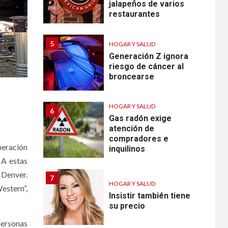
jalapeños de varios
restaurantes
5
HOGAR Y SALUD
Generación Z ignora
riesgo de cáncer al
broncearse
HOGAR Y SALUD
6
Gas radón exige
atención de
compradores e
peración
inquilinos
 A estas
 Denver.
7
HOGAR Y SALUD
estern”,
Insistir también tiene
su precio
 personas