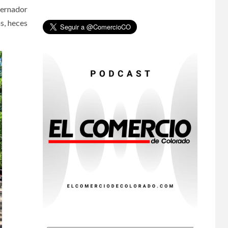
bernador
•
ESTADOS UNIDOS
HOGAR Y SALUD
NOTICIAS
s, heces
8
EE. UU. reporta sus
primeras dos
muertes por
Cyclospora en
Michigan
•
ESTADOS UNIDOS
9
HOGAR Y SALUD
NOTICIAS
Más casos de
sarampión en EEUU
este año que en 2025
•
ESTADOS UNIDOS
10
HOGAR Y SALUD
NOTICIAS
Van 4,100 casos
confirmados por
parásito que causa
diarrea en EEUU