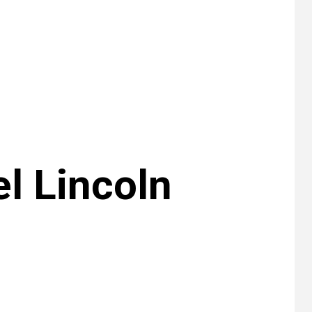
EE. UU. reporta sus
primeras dos
muertes por
Cyclospora en
Michigan
•
ESTADOS UNIDOS
9
HOGAR Y SALUD
NOTICIAS
Más casos de
sarampión en EEUU
este año que en 2025
l Lincoln
•
ESTADOS UNIDOS
10
HOGAR Y SALUD
NOTICIAS
Van 4,100 casos
confirmados por
parásito que causa
diarrea en EEUU
•
HOGAR Y SALUD
LOCAL
NOTICIAS
1