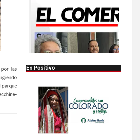
•
HOGAR Y SALUD
LOCAL
NOTICIAS
1
Reportan en
Colorado 110 casos
de salmonela por
consumo de
jalapeños
•
HOGAR Y SALUD
LOCAL
2
NOTICIAS
En Positivo
 por las
Prevenga picaduras
ngiendo
de insectos de
verano en Colorado
l parque
Cecchine-
•
HOGAR Y SALUD
LOCAL
3
NOTICIAS
Incendios y mala
calidad del aire
amenazan Colorado