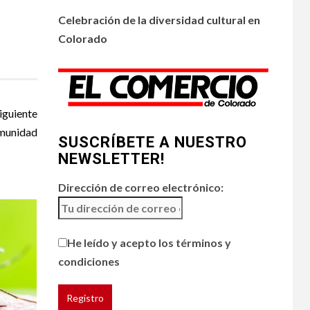
•
ESTADOS UNIDOS
4
HOGAR Y SALUD
NOTICIAS
Celebración de la diversidad cultural en
Chipotle retira chiles
Colorado
jalapeños de varios
restaurantes
5
HOGAR Y SALUD
iguiente
Generación Z ignora
riesgo de cáncer al
omunidad
SUSCRÍBETE A NUESTRO
broncearse
NEWSLETTER!
Dirección de correo electrónico:
He leído y acepto los términos y
condiciones