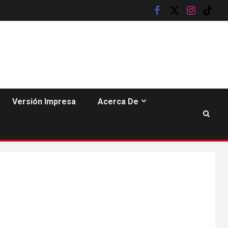
facebook
twitter
instagram
tik
tok
HOGAR Y SALUD
6
Gas radón exige
atención de
Versión Impresa
Acerca De
compradores e
inquilinos
7
HOGAR Y SALUD
Insistir también tiene
su precio
•
ESTADOS UNIDOS
HOGAR Y SALUD
NOTICIAS
8