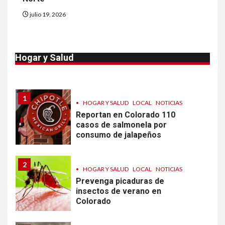
julio 19, 2026
10
•
ESTADOS UNIDOS
HOGAR Y SALUD
NOTICIAS
Van 4,100 casos confirmados
Hogar y Salud
por parásito que causa
diarrea en EEUU
1
•
HOGAR Y SALUD
LOCAL
NOTICIAS
Reportan en Colorado 110
casos de salmonela por
consumo de jalapeños
2
•
HOGAR Y SALUD
LOCAL
NOTICIAS
Prevenga picaduras de
insectos de verano en
Colorado