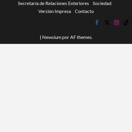
Secretaría de Relaciones Exteriores
Sociedad
Versión Impresa
Contacto
facebook
twitter
instagr
tik
tok
|
Newsium
por AF themes.