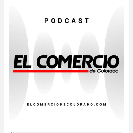
Gas radón exige atención de
compradores e inquilinos
7
HOGAR Y SALUD
Insistir también tiene su
precio
8
•
ESTADOS UNIDOS
HOGAR Y SALUD
NOTICIAS
EE. UU. reporta sus primeras
dos muertes por Cyclospora
en Michigan
9
•
ESTADOS UNIDOS
HOGAR Y SALUD
NOTICIAS
Más casos de sarampión en
EEUU este año que en 2025