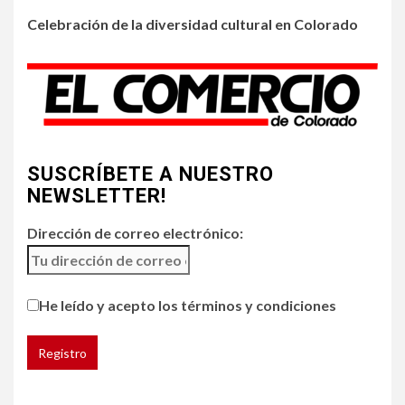
3
Celebración de la diversidad cultural en Colorado
•
HOGAR Y SALUD
LOCAL
NOTICIAS
Incendios y mala calidad del
aire amenazan Colorado
4
•
ESTADOS UNIDOS
HOGAR Y SALUD
NOTICIAS
SUSCRÍBETE A NUESTRO
Chipotle retira chiles
jalapeños de varios
NEWSLETTER!
restaurantes
Dirección de correo electrónico:
5
HOGAR Y SALUD
Generación Z ignora riesgo
He leído y acepto los términos y condiciones
de cáncer al broncearse