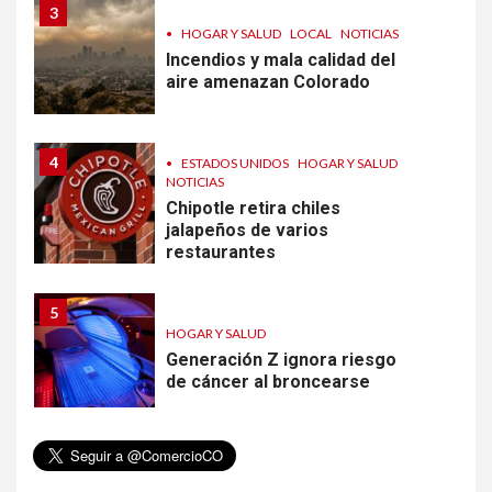
3
•
HOGAR Y SALUD
LOCAL
NOTICIAS
Incendios y mala calidad del
aire amenazan Colorado
4
•
ESTADOS UNIDOS
HOGAR Y SALUD
NOTICIAS
Chipotle retira chiles
jalapeños de varios
restaurantes
5
HOGAR Y SALUD
Generación Z ignora riesgo
de cáncer al broncearse
6
HOGAR Y SALUD