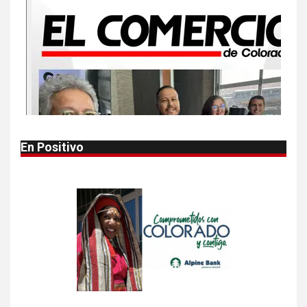
10
•
ESTADOS UNIDOS
HOGAR Y SALUD
NOTICIAS
Van 4,100 casos confirmados
por parásito que causa
diarrea en EEUU
1
•
HOGAR Y SALUD
LOCAL
NOTICIAS
En Positivo
Reportan en Colorado 110
casos de salmonela por
consumo de jalapeños
2
•
HOGAR Y SALUD
LOCAL
NOTICIAS
Prevenga picaduras de
insectos de verano en
Colorado