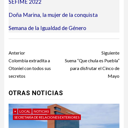
SEFIME 2022
Doña Marina, la mujer de la conquista
Semana de la Igualdad de Género
Post
Anterior
Siguiente
navigation
Colombia extradita a
Suena “Que chula es Puebla”
Otoniel con todos sus
para disfrutar el Cinco de
secretos
Mayo
OTRAS NOTICIAS
•
LOCAL
NOTICIAS
SECRETARÍA DE RELACIONES EXTERIORES