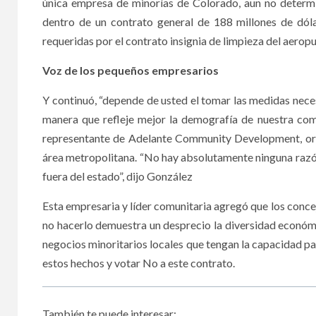
única empresa de minorías de Colorado, aun no determi
dentro de un contrato general de 188 millones de dóla
requeridas por el contrato insignia de limpieza del aeropu
Voz de los pequeños empresarios
Y continuó, “depende de usted el tomar las medidas necesa
manera que refleje mejor la demografía de nuestra co
representante de Adelante Community Development, orga
área metropolitana. “No hay absolutamente ninguna razón
fuera del estado”, dijo González
Esta empresaria y líder comunitaria agregó que los conc
no hacerlo demuestra un desprecio la diversidad económ
negocios minoritarios locales que tengan la capacidad pa
estos hechos y votar No a este contrato.
También te puede interesar: