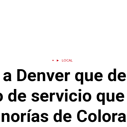
•
►
LOCAL
 a Denver que d
o de servicio que
norías de Color