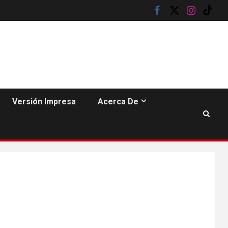
facebook
twitter
instagram
tik
tok
Versión Impresa
Acerca De
6
HOGAR Y SALUD
Insistir también tiene