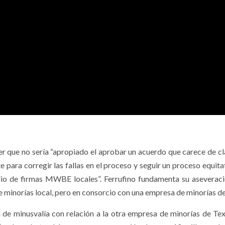
er que no sería “apropiado el aprobar un acuerdo que carece de cl
e para corregir las fallas en el proceso y seguir un proceso equit
io de firmas MWBE locales”. Ferrufino fundamenta su aseveraci
e minorías local, pero en consorcio con una empresa de minorías d
n de minusvalía con relación a la otra empresa de minorías de Tex