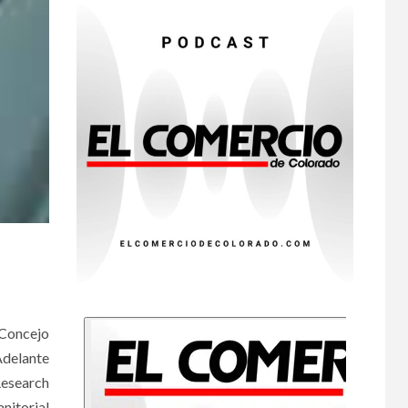
HOGAR Y SALUD
Insistir también tiene
su precio
•
ESTADOS UNIDOS
HOGAR Y SALUD
NOTICIAS
7
EE. UU. reporta sus
primeras dos
muertes por
Cyclospora en
Michigan
•
ESTADOS UNIDOS
8
HOGAR Y SALUD
NOTICIAS
Más casos de
sarampión en EEUU
este año que en 2025
 Concejo
Adelante
•
ESTADOS UNIDOS
Research
9
HOGAR Y SALUD
NOTICIAS
nitorial