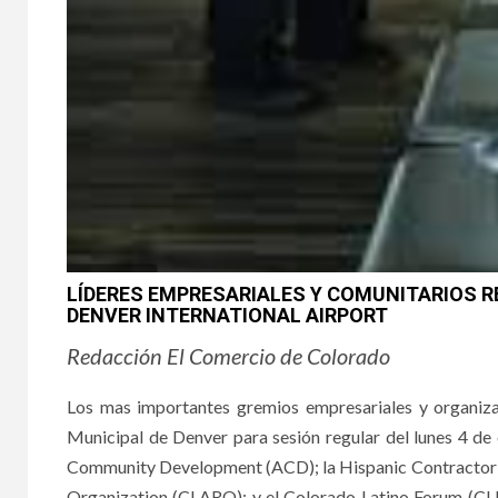
LÍDERES EMPRESARIALES Y COMUNITARIOS R
DENVER INTERNATIONAL AIRPORT
Redacción El Comercio de Colorado
Los mas importantes gremios empresariales y organiz
Municipal de Denver para sesión regular del lunes 4 
Community Development (ACD); la Hispanic Contractor o
Organization (CLARO); y el Colorado Latino Forum (CLF) 