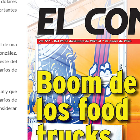
 dólares
ortantes
l de una
onzález,
este del
arios de
al y que
arios de
nsiderar