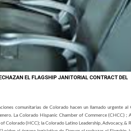
ECHAZAN EL FLAGSHIP JANITORIAL CONTRACT DEL
aciones comunitarias de Colorado hacen un llamado urgente al
de enero. La Colorado Hispanic Chamber of Commerce (CHCC) ; 
f Colorado (HCC); la Colorado Latino Leadership, Advocacy, & 
piden al órgano legislativo de Denver el rechazar el Flagship Ja