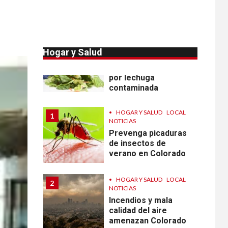
parásito que causa
diarrea en EEUU
•
ESTADOS UNIDOS
10
HOGAR Y SALUD
NOTICIAS
Hogar y Salud
Sigue investigación
sobre Taylor Farms
por lechuga
contaminada
•
HOGAR Y SALUD
LOCAL
1
NOTICIAS
Prevenga picaduras
de insectos de
verano en Colorado
•
HOGAR Y SALUD
LOCAL
2
NOTICIAS
Incendios y mala
calidad del aire
amenazan Colorado