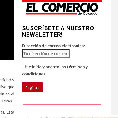
calidad del aire
amenazan Colorado
•
ESTADOS UNIDOS
3
HOGAR Y SALUD
NOTICIAS
SUSCRÍBETE A NUESTRO
Chipotle retira chiles
NEWSLETTER!
jalapeños de varios
restaurantes
Dirección de correo electrónico:
4
HOGAR Y SALUD
Generación Z ignora
He leído y acepto los términos y
riesgo de cáncer al
broncearse
condiciones
aridad y
ativo que
HOGAR Y SALUD
5
ón en el
Gas radón exige
atención de
e Texas.
compradores e
inquilinos
as. Esta