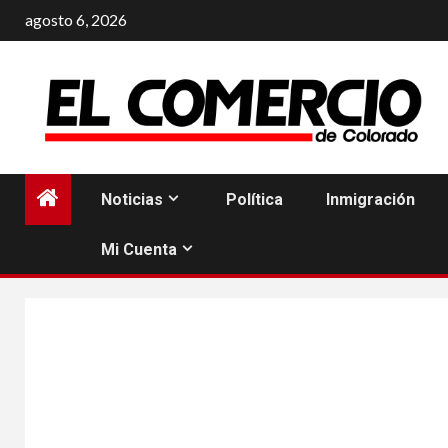
Saltar
agosto 6, 2026
al
contenido
Noticias
Política
Inmigración
Mi Cuenta