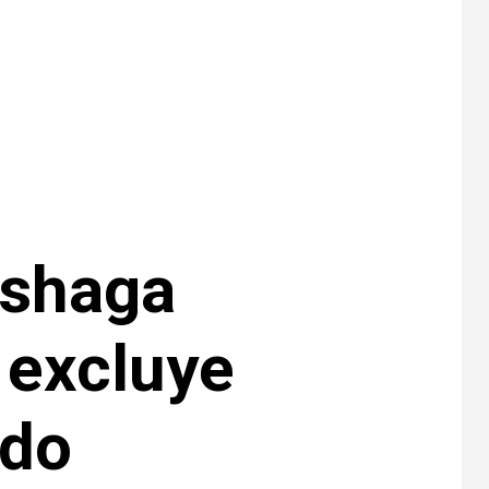
su precio
•
ESTADOS UNIDOS
HOGAR Y SALUD
NOTICIAS
7
EE. UU. reporta sus
primeras dos
muertes por
Cyclospora en
Michigan
eshaga
•
ESTADOS UNIDOS
8
HOGAR Y SALUD
NOTICIAS
Más casos de
sarampión en EEUU
 excluye
este año que en 2025
•
ESTADOS UNIDOS
ado
9
HOGAR Y SALUD
NOTICIAS
Van 4,100 casos
confirmados por