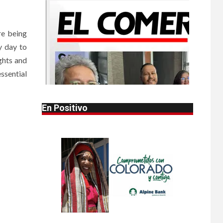
•
HOGAR Y SALUD
LOCAL
NOTICIAS
1
Reportan en
re being
Colorado 110 casos
y day to
de salmonela por
consumo de
ghts and
jalapeños
ssential
•
HOGAR Y SALUD
LOCAL
2
NOTICIAS
En Positivo
Prevenga picaduras
de insectos de
verano en Colorado
•
HOGAR Y SALUD
LOCAL
3
NOTICIAS
Incendios y mala
calidad del aire
amenazan Colorado