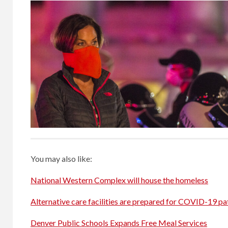
You may also like:
National Western Complex will house the homeless
Alternative care facilities are prepared for COVID-19 pa
Denver Public Schools Expands Free Meal Services