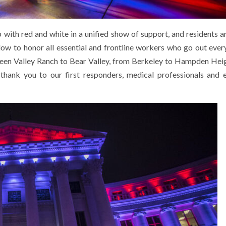
up with red and white in a unified show of support, and residents a
dow to honor all essential and frontline workers who go out ever
reen Valley Ranch to Bear Valley, from Berkeley to Hampden Hei
ank you to our first responders, medical professionals and e