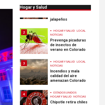
Reportan en
Colorado 110 casos
Hogar y Salud
de salmonela por
consumo de
jalapeños
•
HOGAR Y SALUD
LOCAL
2
NOTICIAS
Prevenga picaduras
de insectos de
verano en Colorado
•
HOGAR Y SALUD
LOCAL
3
NOTICIAS
Incendios y mala
calidad del aire
amenazan Colorado
•
ESTADOS UNIDOS
4
HOGAR Y SALUD
NOTICIAS
Chipotle retira chiles