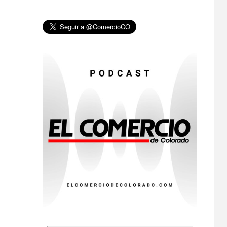
•
ESTADOS UNIDOS
HOGAR Y SALUD
NOTICIAS
8
EE. UU. reporta sus
primeras dos
muertes por
Cyclospora en
Michigan
•
ESTADOS UNIDOS
9
HOGAR Y SALUD
NOTICIAS
Más casos de
sarampión en EEUU
este año que en 2025
•
ESTADOS UNIDOS
10
HOGAR Y SALUD
NOTICIAS
Van 4,100 casos
confirmados por
parásito que causa
diarrea en EEUU