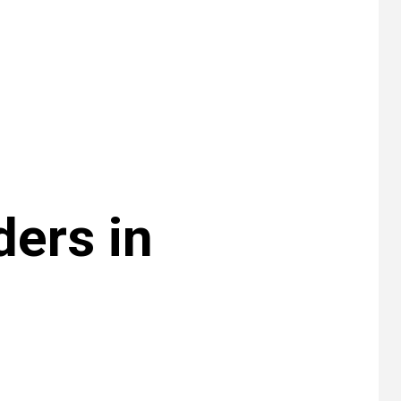
EE. UU. reporta sus
primeras dos
muertes por
Cyclospora en
Michigan
•
ESTADOS UNIDOS
9
HOGAR Y SALUD
NOTICIAS
Más casos de
sarampión en EEUU
este año que en 2025
ders in
•
ESTADOS UNIDOS
10
HOGAR Y SALUD
NOTICIAS
Van 4,100 casos
confirmados por
parásito que causa
diarrea en EEUU
•
HOGAR Y SALUD
LOCAL
NOTICIAS
1