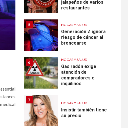
jalapeños de varios
restaurantes
5
HOGAR Y SALUD
Generación Z ignora
riesgo de cáncer al
broncearse
HOGAR Y SALUD
6
Gas radón exige
atención de
compradores e
inquilinos
ssential
istances
7
HOGAR Y SALUD
 medical
Insistir también tiene
su precio