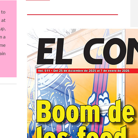
 to
 at
up,
n a
ome
ain