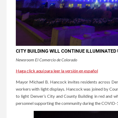
CITY BUILDING WILL CONTINUE ILLUMINATED 
Newsroom El Comercio de Colorado
Haga click aquí para leer la versión en español
Mayor Michael B. Hancock invites residents across Denve
workers with light displays. Hancock was joined by Cou
to light Denver’s City and County Building in red and wh
personnel supporting the community during the COVID-