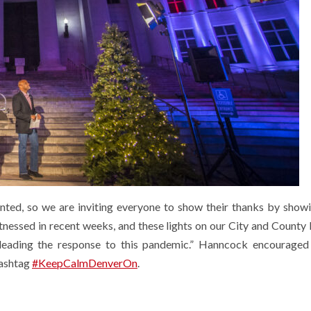
anted, so we are inviting everyone to show their thanks by showi
itnessed in recent weeks, and these lights on our City and County 
leading the response to this pandemic.” Hanncock encouraged
hashtag
#KeepCalmDenverOn
.