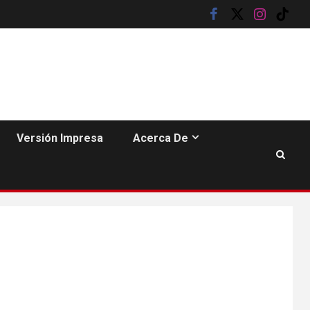
facebook
twitter
instagram
tik
tok
HOGAR Y SALUD
6
Gas radón exige
atención de
Versión Impresa
Acerca De
compradores e
inquilinos
7
HOGAR Y SALUD
Insistir también tiene
su precio
•
ESTADOS UNIDOS
HOGAR Y SALUD
NOTICIAS
8