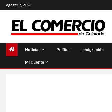
Saltar
agosto 7, 2026
al
contenido
Noticias
Política
Inmigración
Mi Cuenta