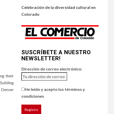
•
ESTADOS UNIDOS
4
HOGAR Y SALUD
NOTICIAS
Celebración de la diversidad cultural en
Chipotle retira chiles
Colorado
jalapeños de varios
restaurantes
5
HOGAR Y SALUD
Generación Z ignora
riesgo de cáncer al
SUSCRÍBETE A NUESTRO
broncearse
NEWSLETTER!
Dirección de correo electrónico:
ng their
Building
He leído y acepto los términos y
 Denver
condiciones