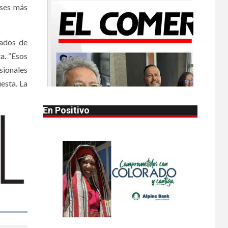
íses más
•
HOGAR Y SALUD
LOCAL
NOTICIAS
1
Reportan en
Colorado 110 casos
dados de
de salmonela por
a. “Esos
consumo de
sionales
jalapeños
esta. La
•
HOGAR Y SALUD
LOCAL
2
NOTICIAS
En Positivo
Prevenga picaduras
de insectos de
verano en Colorado
•
HOGAR Y SALUD
LOCAL
3
NOTICIAS
Incendios y mala
calidad del aire
amenazan Colorado