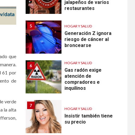
jalapeños de varios
restaurantes
5
HOGAR Y SALUD
Generación Z ignora
riesgo de cáncer al
broncearse
rado que
HOGAR Y SALUD
 manera.
6
Gas radón exige
l 61 por
atención de
iento de
compradores e
inquilinos
de verde
7
HOGAR Y SALUD
 la alta
Insistir también tiene
fferson,
su precio