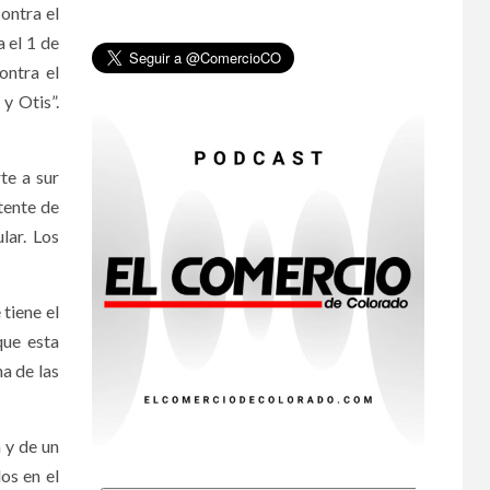
ontra el
•
ESTADOS UNIDOS
 el 1 de
HOGAR Y SALUD
NOTICIAS
8
EE. UU. reporta sus
ontra el
primeras dos
y Otis”.
muertes por
Cyclospora en
Michigan
te a sur
tente de
•
ESTADOS UNIDOS
9
HOGAR Y SALUD
NOTICIAS
lar. Los
Más casos de
sarampión en EEUU
este año que en 2025
tiene el
que esta
•
ESTADOS UNIDOS
na de las
10
HOGAR Y SALUD
NOTICIAS
Van 4,100 casos
confirmados por
parásito que causa
 y de un
diarrea en EEUU
os en el