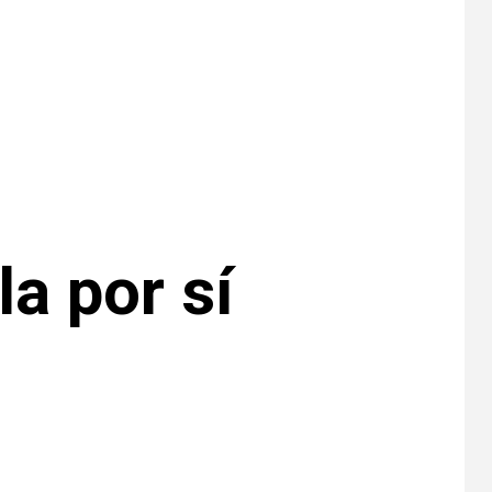
EE. UU. reporta sus
primeras dos
muertes por
Cyclospora en
Michigan
•
ESTADOS UNIDOS
9
HOGAR Y SALUD
NOTICIAS
Más casos de
sarampión en EEUU
este año que en 2025
a por sí
•
ESTADOS UNIDOS
10
HOGAR Y SALUD
NOTICIAS
Van 4,100 casos
confirmados por
parásito que causa
diarrea en EEUU
•
HOGAR Y SALUD
LOCAL
NOTICIAS
1