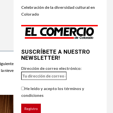
•
ESTADOS UNIDOS
4
HOGAR Y SALUD
NOTICIAS
Celebración de la diversidad cultural en
Chipotle retira chiles
Colorado
jalapeños de varios
restaurantes
5
HOGAR Y SALUD
Generación Z ignora
riesgo de cáncer al
SUSCRÍBETE A NUESTRO
broncearse
NEWSLETTER!
iguiente
Dirección de correo electrónico:
la nieve
He leído y acepto los términos y
condiciones