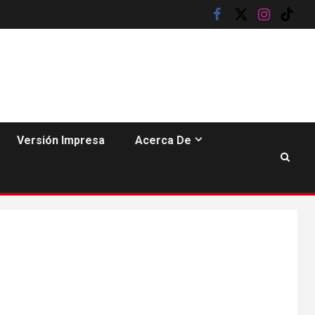
facebook
twitter
instagram
tik
tok
HOGAR Y SALUD
6
Gas radón exige
atención de
Versión Impresa
Acerca De
compradores e
inquilinos
7
HOGAR Y SALUD
Insistir también tiene
su precio
•
ESTADOS UNIDOS
HOGAR Y SALUD
NOTICIAS
8