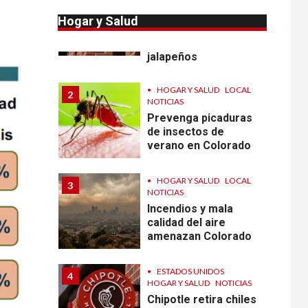
Reportan en
Colorado 110 casos
Hogar y Salud
de salmonela por
consumo de
jalapeños
•
HOGAR Y SALUD
LOCAL
2
NOTICIAS
Prevenga picaduras
de insectos de
verano en Colorado
•
HOGAR Y SALUD
LOCAL
3
NOTICIAS
Incendios y mala
calidad del aire
amenazan Colorado
•
ESTADOS UNIDOS
4
HOGAR Y SALUD
NOTICIAS
Chipotle retira chiles