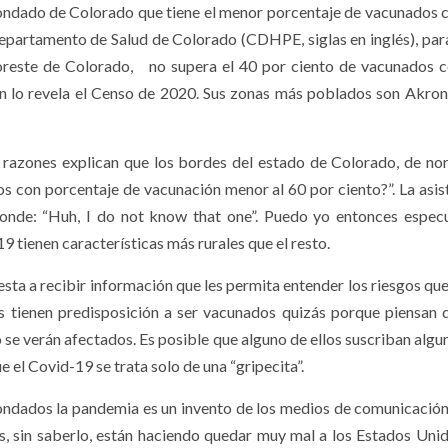
l condado de Colorado que tiene el menor porcentaje de vacunados c
Departamento de Salud de Colorado (CDHPE, siglas en inglés), para
oreste de Colorado, no supera el 40 por ciento de vacunados c
 lo revela el Censo de 2020. Sus zonas más poblados son Akron 
razones explican que los bordes del estado de Colorado, de nor
os con porcentaje de vacunación menor al 60 por ciento?”. La asis
nde: “Huh, I do not know that one”. Puedo yo entonces especu
ienen características más rurales que el resto.
ta a recibir información que les permita entender los riesgos que 
s tienen predisposición a ser vacunados quizás porque piensan 
no se verán afectados. Es posible que alguno de ellos suscriban algu
 el Covid-19 se trata solo de una “gripecita”.
ondados la pandemia es un invento de los medios de comunicación
s, sin saberlo, están haciendo quedar muy mal a los Estados Unid