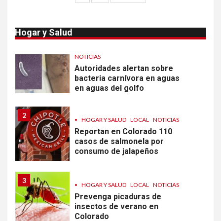
Más casos de sarampión en
entradas
EEUU este año que en 2025
Hogar y Salud
1
•
ESTADOS UNIDOS
HOGAR Y SALUD
NOTICIAS
Autoridades alertan sobre
bacteria carnívora en aguas
en aguas del golfo
2
•
HOGAR Y SALUD
LOCAL
NOTICIAS
Reportan en Colorado 110
casos de salmonela por
consumo de jalapeños
3
•
HOGAR Y SALUD
LOCAL
NOTICIAS
Prevenga picaduras de
insectos de verano en
Colorado