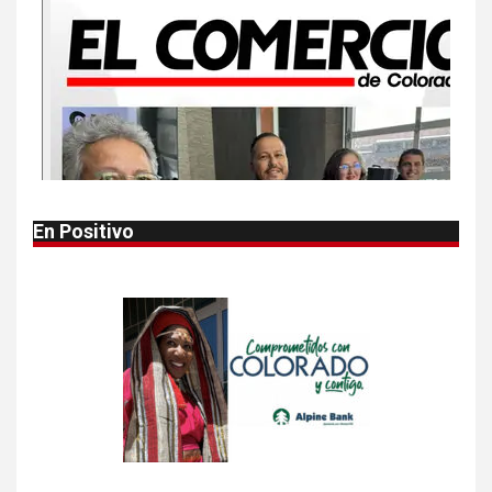
Más casos de sarampión en
EEUU este año que en 2025
1
•
ESTADOS UNIDOS
HOGAR Y SALUD
NOTICIAS
Autoridades alertan sobre
bacteria carnívora en aguas
en aguas del golfo
En Positivo
2
•
HOGAR Y SALUD
LOCAL
NOTICIAS
Reportan en Colorado 110
casos de salmonela por
consumo de jalapeños
3
•
HOGAR Y SALUD
LOCAL
NOTICIAS
Prevenga picaduras de
insectos de verano en
Colorado