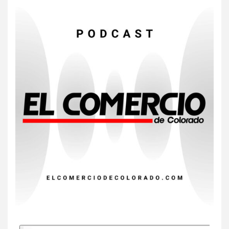
7
HOGAR Y SALUD
Gas radón exige atención de
compradores e inquilinos
8
HOGAR Y SALUD
Insistir también tiene su
precio
9
•
ESTADOS UNIDOS
HOGAR Y SALUD
NOTICIAS
EE. UU. reporta sus primeras
dos muertes por Cyclospora
en Michigan
10
•
ESTADOS UNIDOS
HOGAR Y SALUD
NOTICIAS