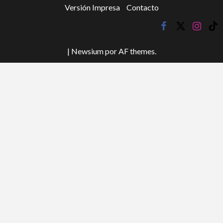
Versión Impresa
Contacto
facebook
twitter
instagr
tik
tok
|
Newsium
por AF themes.