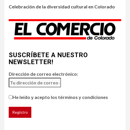
Celebración de la diversidad cultural en Colorado
4
•
HOGAR Y SALUD
LOCAL
NOTICIAS
Incendios y mala calidad del
aire amenazan Colorado
SUSCRÍBETE A NUESTRO
5
•
ESTADOS UNIDOS
HOGAR Y SALUD
NOTICIAS
NEWSLETTER!
Chipotle retira chiles
jalapeños de varios
Dirección de correo electrónico:
restaurantes
He leído y acepto los términos y condiciones