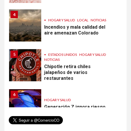
4
•
HOGAR Y SALUD
LOCAL
NOTICIAS
Incendios y mala calidad del
aire amenazan Colorado
5
•
ESTADOS UNIDOS
HOGAR Y SALUD
NOTICIAS
Chipotle retira chiles
jalapeños de varios
restaurantes
6
HOGAR Y SALUD
Generación Z ignora riesgo
de cáncer al broncearse