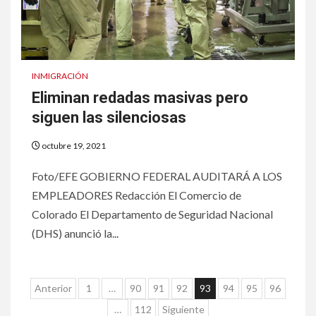
7
HOGAR Y SALUD
Gas radón exige atención de
compradores e inquilinos
INMIGRACIÓN
Eliminan redadas masivas pero
8
HOGAR Y SALUD
siguen las silenciosas
Insistir también tiene su
precio
octubre 19, 2021
Foto/EFE GOBIERNO FEDERAL AUDITARÁ A LOS
9
•
ESTADOS UNIDOS
HOGAR Y SALUD
EMPLEADORES Redacción El Comercio de
NOTICIAS
Colorado El Departamento de Seguridad Nacional
EE. UU. reporta sus primeras
(DHS) anunció la...
dos muertes por Cyclospora
en Michigan
Paginación
10
Anterior
1
…
90
91
92
93
94
95
96
•
ESTADOS UNIDOS
HOGAR Y SALUD
de
NOTICIAS
…
112
Siguiente