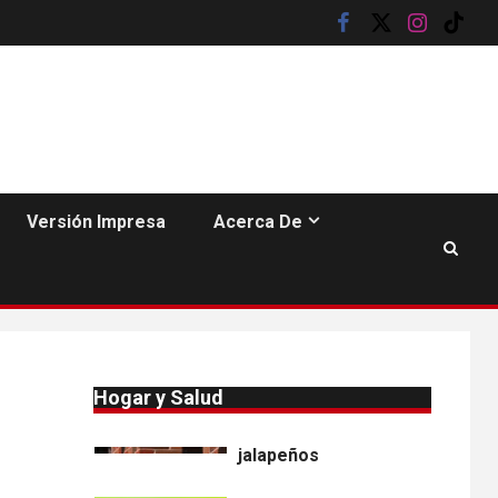
•
ESTADOS UNIDOS
facebook
twitter
instagram
tik
9
HOGAR Y SALUD
NOTICIAS
tok
Más casos de
sarampión en EEUU
este año que en 2025
•
ESTADOS UNIDOS
10
HOGAR Y SALUD
NOTICIAS
Van 4,100 casos
Versión Impresa
Acerca De
confirmados por
parásito que causa
diarrea en EEUU
•
HOGAR Y SALUD
LOCAL
NOTICIAS
1
Reportan en
Colorado 110 casos
Hogar y Salud
de salmonela por
consumo de
jalapeños