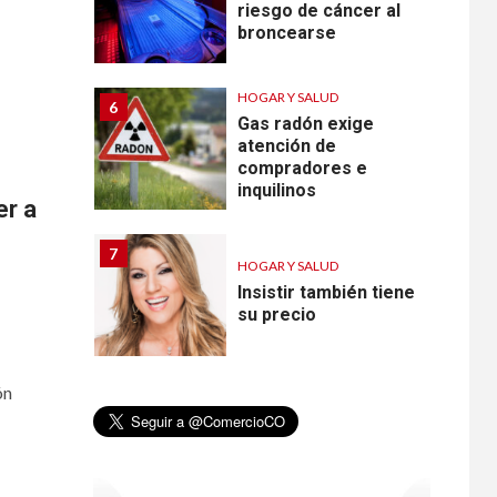
riesgo de cáncer al
broncearse
HOGAR Y SALUD
6
Gas radón exige
atención de
compradores e
inquilinos
er a
7
HOGAR Y SALUD
Insistir también tiene
su precio
•
ESTADOS UNIDOS
ón
HOGAR Y SALUD
NOTICIAS
8
EE. UU. reporta sus
primeras dos
muertes por