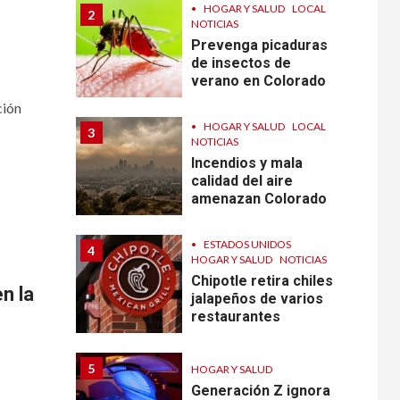
•
HOGAR Y SALUD
LOCAL
2
NOTICIAS
Prevenga picaduras
de insectos de
verano en Colorado
ión
•
HOGAR Y SALUD
LOCAL
3
NOTICIAS
Incendios y mala
calidad del aire
amenazan Colorado
•
ESTADOS UNIDOS
4
HOGAR Y SALUD
NOTICIAS
Chipotle retira chiles
n la
jalapeños de varios
restaurantes
5
HOGAR Y SALUD
Generación Z ignora