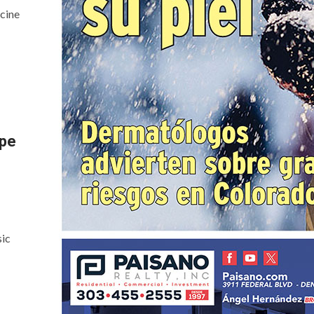
 cine
ope
sic