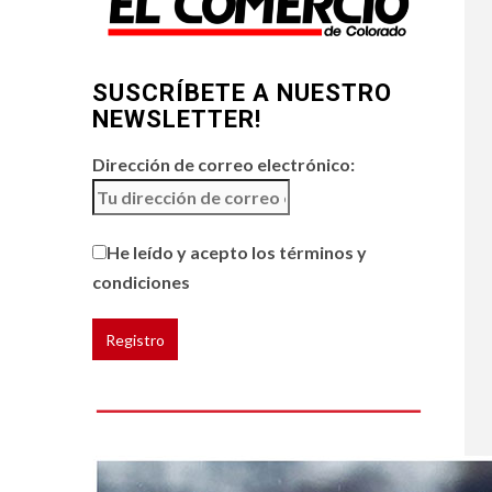
5
HOGAR Y SALUD
Generación Z ignora
riesgo de cáncer al
SUSCRÍBETE A NUESTRO
broncearse
NEWSLETTER!
Dirección de correo electrónico:
He leído y acepto los términos y
condiciones