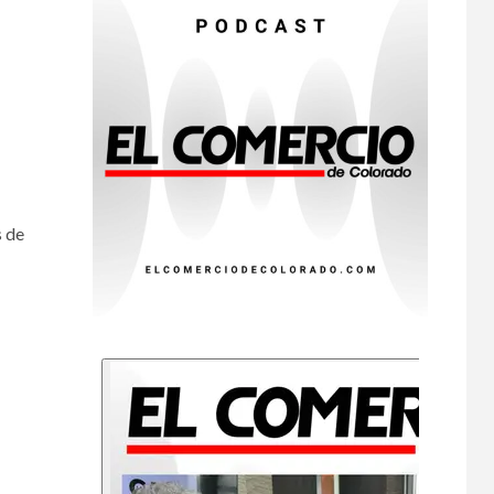
Cyclospora en
Michigan
•
ESTADOS UNIDOS
9
HOGAR Y SALUD
NOTICIAS
Más casos de
sarampión en EEUU
este año que en 2025
•
ESTADOS UNIDOS
s de
10
HOGAR Y SALUD
NOTICIAS
Van 4,100 casos
confirmados por
parásito que causa
diarrea en EEUU
•
HOGAR Y SALUD
LOCAL
NOTICIAS
1
Reportan en
Colorado 110 casos
de salmonela por
consumo de