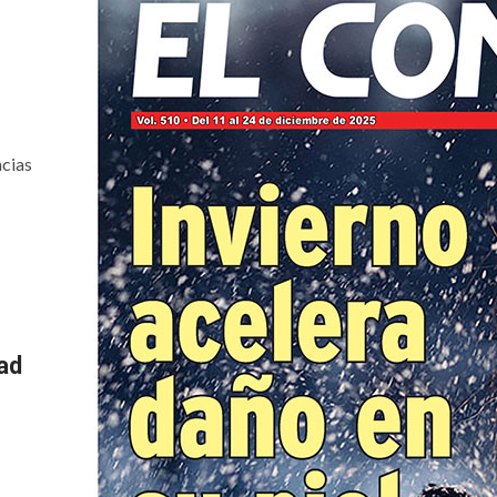
ncias
ad