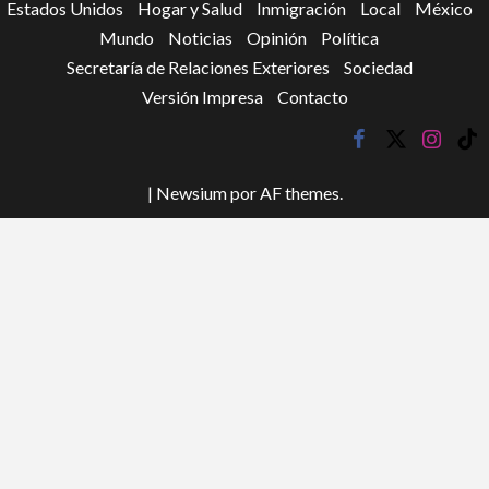
Estados Unidos
Hogar y Salud
Inmigración
Local
México
Mundo
Noticias
Opinión
Política
Secretaría de Relaciones Exteriores
Sociedad
Versión Impresa
Contacto
facebook
twitter
instagr
tik
tok
|
Newsium
por AF themes.