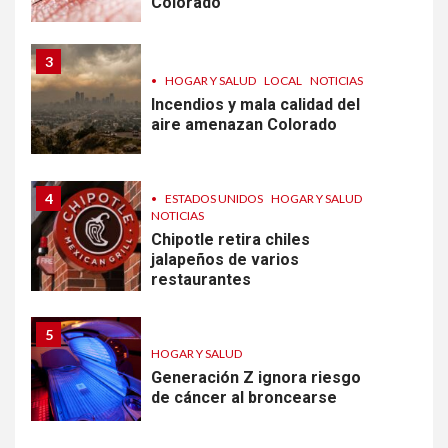
Colorado
3
•
HOGAR Y SALUD
LOCAL
NOTICIAS
Incendios y mala calidad del
aire amenazan Colorado
4
•
ESTADOS UNIDOS
HOGAR Y SALUD
NOTICIAS
Chipotle retira chiles
jalapeños de varios
restaurantes
5
HOGAR Y SALUD
Generación Z ignora riesgo
de cáncer al broncearse