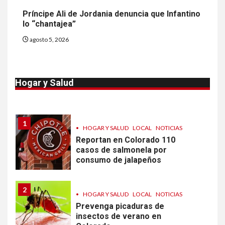
NOTICIAS
Más casos de sarampión en
Príncipe Ali de Jordania denuncia que Infantino
EEUU este año que en 2025
lo “chantajea”
agosto 5, 2026
10
•
ESTADOS UNIDOS
HOGAR Y SALUD
NOTICIAS
Van 4,100 casos confirmados
Hogar y Salud
por parásito que causa
diarrea en EEUU
1
•
HOGAR Y SALUD
LOCAL
NOTICIAS
Reportan en Colorado 110
casos de salmonela por
consumo de jalapeños
2
•
HOGAR Y SALUD
LOCAL
NOTICIAS
Prevenga picaduras de
insectos de verano en