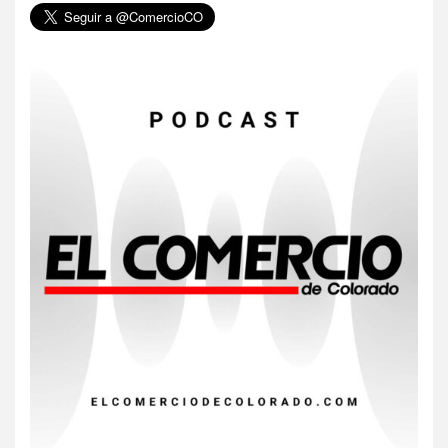
6
HOGAR Y SALUD
Gas radón exige atención de
compradores e inquilinos
7
HOGAR Y SALUD
Insistir también tiene su
precio
8
•
ESTADOS UNIDOS
HOGAR Y SALUD
NOTICIAS
EE. UU. reporta sus primeras
dos muertes por Cyclospora
en Michigan
9
•
ESTADOS UNIDOS
HOGAR Y SALUD