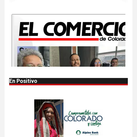
NOTICIAS
Más casos de sarampión en
EEUU este año que en 2025
10
•
ESTADOS UNIDOS
HOGAR Y SALUD
NOTICIAS
Van 4,100 casos confirmados
por parásito que causa
diarrea en EEUU
1
•
HOGAR Y SALUD
LOCAL
NOTICIAS
En Positivo
Reportan en Colorado 110
casos de salmonela por
consumo de jalapeños
2
•
HOGAR Y SALUD
LOCAL
NOTICIAS
Prevenga picaduras de
insectos de verano en