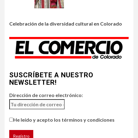
Colorado
3
Celebración de la diversidad cultural en Colorado
•
HOGAR Y SALUD
LOCAL
NOTICIAS
Incendios y mala calidad del
aire amenazan Colorado
4
•
ESTADOS UNIDOS
HOGAR Y SALUD
NOTICIAS
SUSCRÍBETE A NUESTRO
Chipotle retira chiles
jalapeños de varios
NEWSLETTER!
restaurantes
Dirección de correo electrónico:
5
HOGAR Y SALUD
Generación Z ignora riesgo
He leído y acepto los términos y condiciones
de cáncer al broncearse