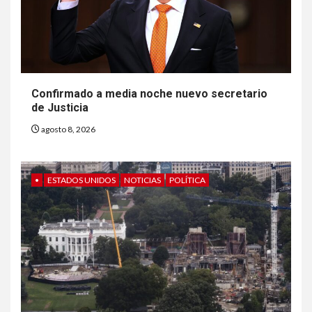
Confirmado a media noche nuevo secretario
de Justicia
agosto 8, 2026
•
ESTADOS UNIDOS
NOTICIAS
POLÍTICA
6
HOGAR Y SALUD
Gas radón exige atención de
compradores e inquilinos