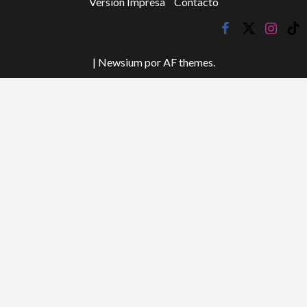
Versión Impresa
Contacto
facebook
twitter
instagr
tik
tok
|
Newsium
por AF themes.