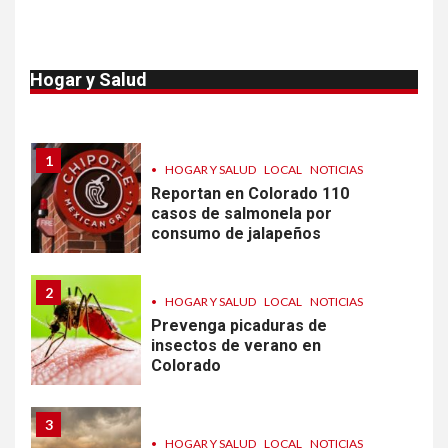
10
•
ESTADOS UNIDOS
HOGAR Y SALUD
NOTICIAS
Van 4,100 casos confirmados
Hogar y Salud
por parásito que causa
diarrea en EEUU
1
•
HOGAR Y SALUD
LOCAL
NOTICIAS
Reportan en Colorado 110
casos de salmonela por
consumo de jalapeños
2
•
HOGAR Y SALUD
LOCAL
NOTICIAS
Prevenga picaduras de
insectos de verano en
Colorado
3
•
HOGAR Y SALUD
LOCAL
NOTICIAS