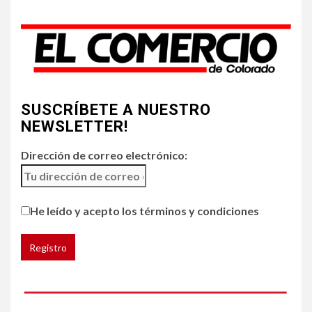
Incendios y mala calidad del
aire amenazan Colorado
4
•
ESTADOS UNIDOS
HOGAR Y SALUD
NOTICIAS
SUSCRÍBETE A NUESTRO
Chipotle retira chiles
jalapeños de varios
NEWSLETTER!
restaurantes
Dirección de correo electrónico:
5
HOGAR Y SALUD
Generación Z ignora riesgo
He leído y acepto los términos y condiciones
de cáncer al broncearse