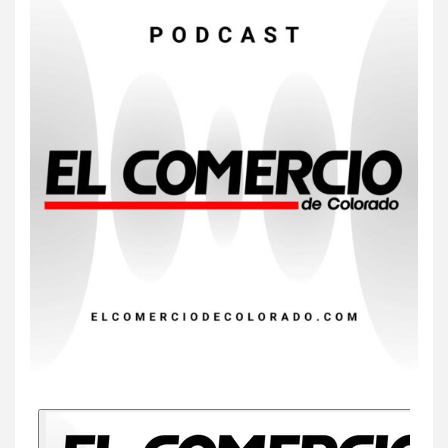
7
HOGAR Y SALUD
Insistir también tiene su
precio
8
•
ESTADOS UNIDOS
HOGAR Y SALUD
NOTICIAS
EE. UU. reporta sus primeras
dos muertes por Cyclospora
en Michigan
9
•
ESTADOS UNIDOS
HOGAR Y SALUD
NOTICIAS
Más casos de sarampión en
EEUU este año que en 2025