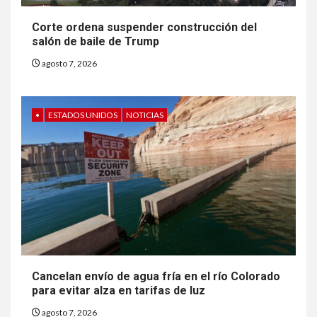
Corte ordena suspender construcción del
salón de baile de Trump
7
HOGAR Y SALUD
agosto 7, 2026
Insistir también tiene su
precio
•
ESTADOS UNIDOS
NOTICIAS
8
•
ESTADOS UNIDOS
HOGAR Y SALUD
NOTICIAS
EE. UU. reporta sus primeras
dos muertes por Cyclospora
en Michigan
9
•
ESTADOS UNIDOS
HOGAR Y SALUD
NOTICIAS
Más casos de sarampión en
Cancelan envío de agua fría en el río Colorado
EEUU este año que en 2025
para evitar alza en tarifas de luz
agosto 7, 2026