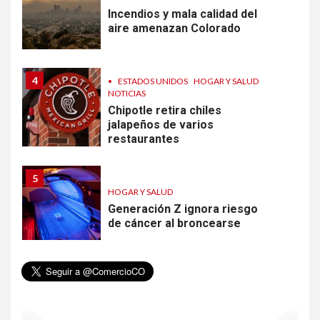
Incendios y mala calidad del
aire amenazan Colorado
4
•
ESTADOS UNIDOS
HOGAR Y SALUD
NOTICIAS
Chipotle retira chiles
jalapeños de varios
restaurantes
5
HOGAR Y SALUD
Generación Z ignora riesgo
de cáncer al broncearse
6
HOGAR Y SALUD
Gas radón exige atención de
compradores e inquilinos