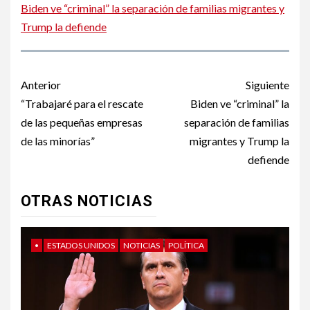
Biden ve “criminal” la separación de familias migrantes y
Trump la defiende
Post
Anterior
Siguiente
navigation
“Trabajaré para el rescate
Biden ve “criminal” la
de las pequeñas empresas
separación de familias
de las minorías”
migrantes y Trump la
defiende
OTRAS NOTICIAS
•
ESTADOS UNIDOS
NOTICIAS
POLÍTICA