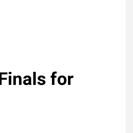
EE. UU. reporta sus
primeras dos
muertes por
Cyclospora en
Michigan
•
ESTADOS UNIDOS
9
HOGAR Y SALUD
NOTICIAS
Más casos de
sarampión en EEUU
este año que en 2025
inals for
•
ESTADOS UNIDOS
10
HOGAR Y SALUD
NOTICIAS
Van 4,100 casos
confirmados por
parásito que causa
diarrea en EEUU
•
HOGAR Y SALUD
LOCAL
NOTICIAS
1