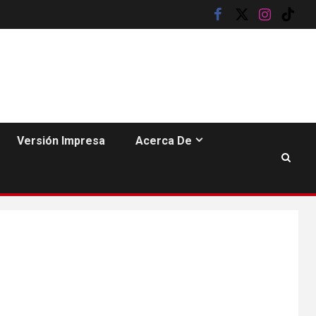
facebook
twitter
instagram
tik
tok
HOGAR Y SALUD
6
Gas radón exige
atención de
Versión Impresa
Acerca De
compradores e
inquilinos
7
HOGAR Y SALUD
Insistir también tiene
su precio
•
ESTADOS UNIDOS
HOGAR Y SALUD
NOTICIAS
8