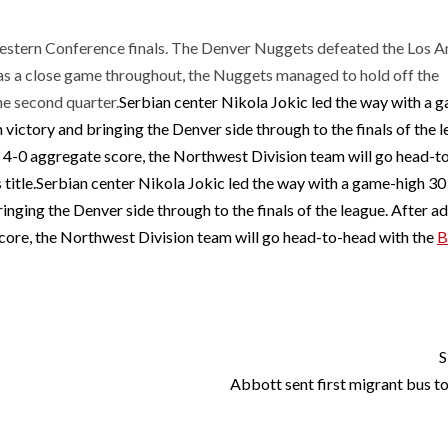
estern Conference finals. The Denver Nuggets defeated the Los A
as a close game throughout, the Nuggets managed to hold off the
he second quarter.
Serbian center Nikola Jokic led the way with a 
 victory and bringing the Denver side through to the finals of the l
 a 4-0 aggregate score, the Northwest Division team will go head-t
 title.Serbian center Nikola Jokic led the way with a game-high 30
inging the Denver side through to the finals of the league. After a
 score, the Northwest Division team will go head-to-head with the
B
NBA Finals for first time ever
S
Abbott sent first migrant bus t