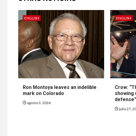
ENGLISH
ENGLISH
Ron Montoya leaves an indelible
Crow: “T
mark on Colorado
showing 
defense
agosto 3, 2026
julio 27, 