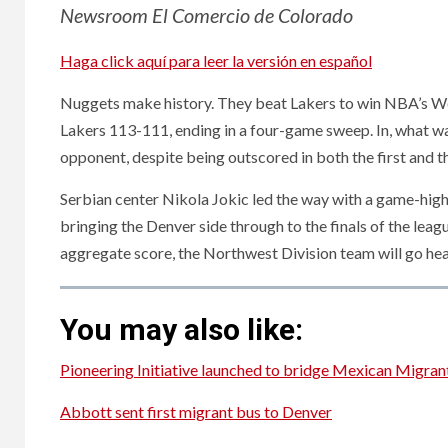
Newsroom El Comercio de Colorado
Haga click aquí para leer la versión en español
Nuggets make history. They beat Lakers to win NBA’s W
Lakers 113-111, ending in a four-game sweep. In, what w
opponent, despite being outscored in both the first and t
Serbian center Nikola Jokic led the way with a game-high
bringing the Denver side through to the finals of the leag
aggregate score, the Northwest Division team will go he
You may also like:
Pioneering Initiative launched to bridge Mexican Migrant
Abbott sent first migrant bus to Denver