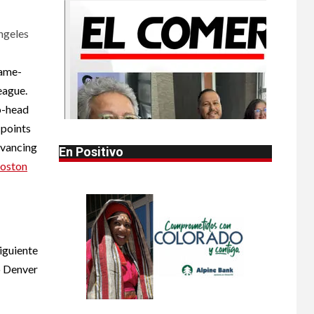
•
HOGAR Y SALUD
LOCAL
NOTICIAS
ngeles
1
Reportan en
Colorado 110 casos
de salmonela por
game-
consumo de
eague.
jalapeños
o-head
 points
•
HOGAR Y SALUD
LOCAL
2
NOTICIAS
dvancing
En Positivo
Prevenga picaduras
oston
de insectos de
verano en Colorado
•
HOGAR Y SALUD
LOCAL
3
NOTICIAS
iguiente
Incendios y mala
calidad del aire
o Denver
amenazan Colorado