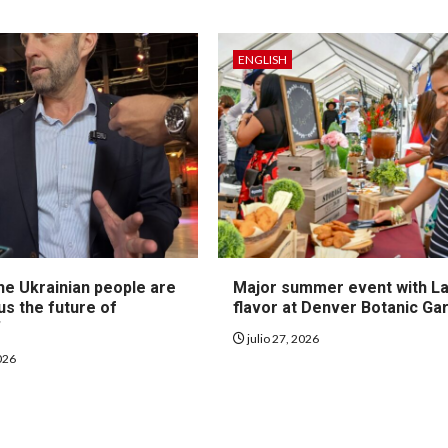
ENGLISH
he Ukrainian people are
Major summer event with La
us the future of
flavor at Denver Botanic Ga
”
julio 27, 2026
2026