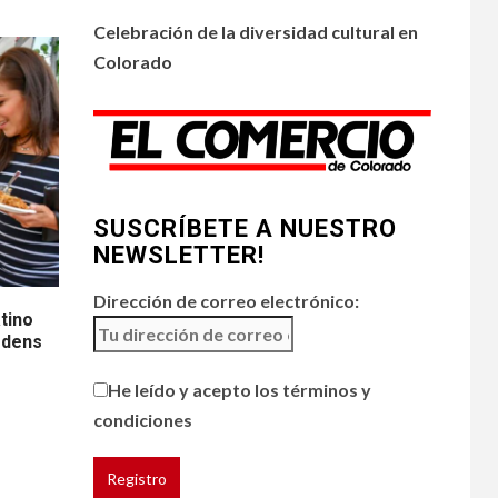
•
ESTADOS UNIDOS
4
HOGAR Y SALUD
NOTICIAS
Celebración de la diversidad cultural en
Chipotle retira chiles
Colorado
jalapeños de varios
restaurantes
5
HOGAR Y SALUD
Generación Z ignora
riesgo de cáncer al
SUSCRÍBETE A NUESTRO
broncearse
NEWSLETTER!
Dirección de correo electrónico:
tino
rdens
He leído y acepto los términos y
condiciones