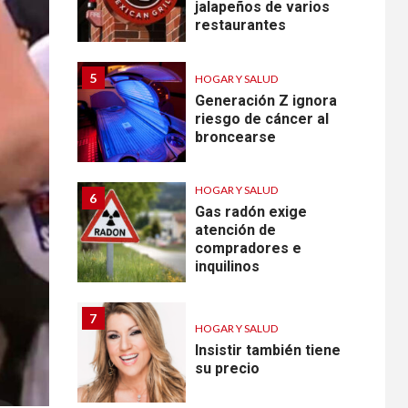
jalapeños de varios
restaurantes
5
HOGAR Y SALUD
Generación Z ignora
riesgo de cáncer al
broncearse
HOGAR Y SALUD
6
Gas radón exige
atención de
compradores e
inquilinos
7
HOGAR Y SALUD
Insistir también tiene
su precio