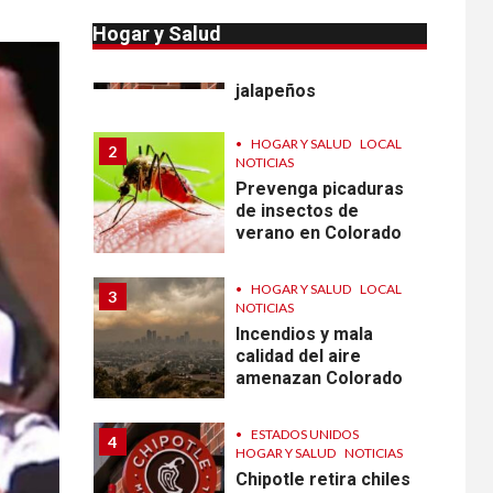
Reportan en
Colorado 110 casos
Hogar y Salud
de salmonela por
consumo de
jalapeños
•
HOGAR Y SALUD
LOCAL
2
NOTICIAS
Prevenga picaduras
de insectos de
verano en Colorado
•
HOGAR Y SALUD
LOCAL
3
NOTICIAS
Incendios y mala
calidad del aire
amenazan Colorado
•
ESTADOS UNIDOS
4
HOGAR Y SALUD
NOTICIAS
Chipotle retira chiles