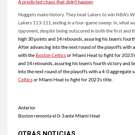
A predicted chaos that didn’t happen
Nuggets make history. They beat Lakers to win NBA’s W
Lakers 113-111, ending in a four-game sweep. In, what w
opponent, despite being outscored in both the first and t
high 30 points and 14 rebounds, assuring his team’s fourth
After advancing into the next round of the playoffs with
with the
Boston Celtics
or Miami Heat to fight for 2023’s
and 14 rebounds, assuring his team’s fourth victory and br
into the next round of the playoffs with a 4-0 aggregate
Celtics
or Miami Heat to fight for 2023’s title.
Nuggets advance to 
Post
Anterior
navigation
Boston remonta el 0-3 ante Miami Heat
OTRAS NOTICIAS