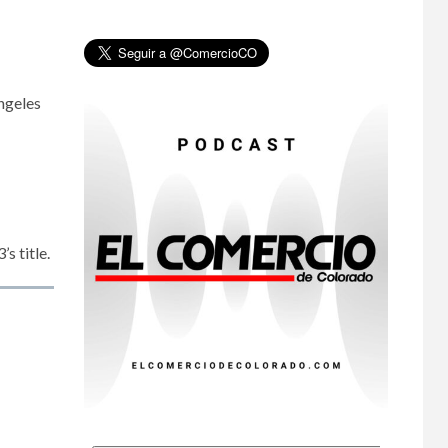
•
ESTADOS UNIDOS
HOGAR Y SALUD
NOTICIAS
8
EE. UU. reporta sus
primeras dos
ngeles
muertes por
Cyclospora en
Michigan
•
ESTADOS UNIDOS
9
HOGAR Y SALUD
NOTICIAS
Más casos de
s title.
sarampión en EEUU
este año que en 2025
•
ESTADOS UNIDOS
10
HOGAR Y SALUD
NOTICIAS
Van 4,100 casos
confirmados por
parásito que causa
diarrea en EEUU