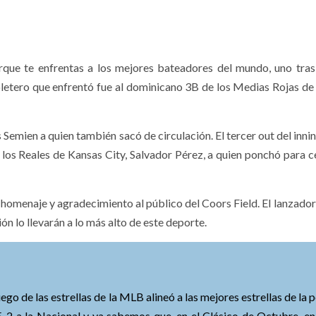
orque te enfrentas a los mejores bateadores del mundo, uno tras
toletero que enfrentó fue al dominicano 3B de los Medias Rojas de
emien a quien también sacó de circulación. El tercer out del innin
los Reales de Kansas City, Salvador Pérez, a quien ponchó para ce
 homenaje y agradecimiento al público del Coors Field. El lanzador
ón lo llevarán a lo más alto de este deporte.
ego de las estrellas de la MLB alineó a las mejores estrellas de la 
-2 a la Nacional y ya sabemos que, en el Clásico de Octubre, en 