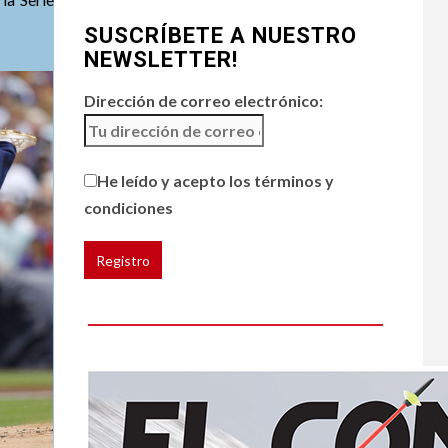
4
HOGAR Y SALUD
SUSCRÍBETE A NUESTRO
Generación Z ignora
riesgo de cáncer al
NEWSLETTER!
broncearse
Dirección de correo electrónico:
HOGAR Y SALUD
5
Gas radón exige
atención de
He leído y acepto los términos y
compradores e
condiciones
inquilinos