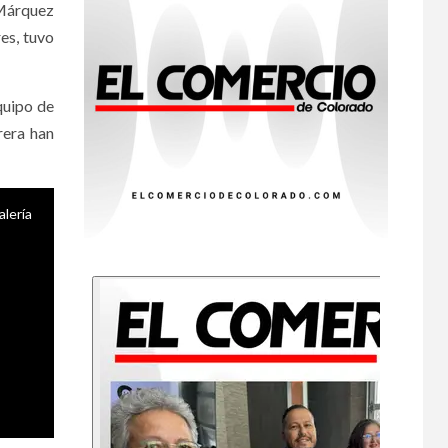
 Márquez
Cyclospora en
Michigan
res, tuvo
•
ESTADOS UNIDOS
8
HOGAR Y SALUD
NOTICIAS
equipo de
Más casos de
rera han
sarampión en EEUU
este año que en 2025
•
ESTADOS UNIDOS
alería
9
HOGAR Y SALUD
NOTICIAS
Van 4,100 casos
confirmados por
parásito que causa
diarrea en EEUU
•
ESTADOS UNIDOS
10
HOGAR Y SALUD
NOTICIAS
Sigue investigación
sobre Taylor Farms
por lechuga