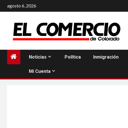
Saltar
agosto 6, 2026
al
contenido
Noticias
Política
Inmigración
Mi Cuenta