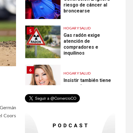
riesgo de cáncer al
broncearse
HOGAR Y SALUD
5
Gas radón exige
atención de
compradores e
inquilinos
6
HOGAR Y SALUD
Insistir también tiene
su precio
•
ESTADOS UNIDOS
. Germán
HOGAR Y SALUD
NOTICIAS
7
el Coors
EE. UU. reporta sus
primeras dos
muertes por