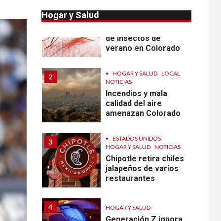
•
HOGAR Y SALUD
LOCAL
1
Hogar y Salud
NOTICIAS
Prevenga picaduras
de insectos de
verano en Colorado
•
HOGAR Y SALUD
LOCAL
2
NOTICIAS
Incendios y mala
calidad del aire
amenazan Colorado
•
ESTADOS UNIDOS
3
HOGAR Y SALUD
NOTICIAS
Chipotle retira chiles
jalapeños de varios
restaurantes
4
HOGAR Y SALUD
Generación Z ignora