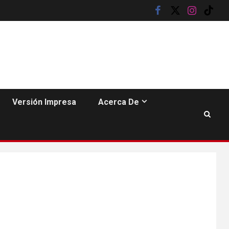
facebook
twitter
instagram
tik
tok
6
Versión Impresa
Acerca De
HOGAR Y SALUD
Insistir también tiene
su precio
•
ESTADOS UNIDOS
HOGAR Y SALUD
NOTICIAS
7
EE. UU. reporta sus
primeras dos
muertes por
Cyclospora en
Michigan