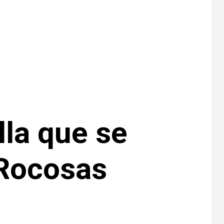
•
ESTADOS UNIDOS
8
HOGAR Y SALUD
NOTICIAS
Más casos de
sarampión en EEUU
este año que en 2025
•
ESTADOS UNIDOS
9
HOGAR Y SALUD
NOTICIAS
Van 4,100 casos
confirmados por
lla que se
parásito que causa
diarrea en EEUU
 Rocosas
•
ESTADOS UNIDOS
10
HOGAR Y SALUD
NOTICIAS
Sigue investigación
sobre Taylor Farms
por lechuga
contaminada