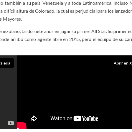
no también a su país, Venezuela y a toda Latinoamérica. Incluso
a difícil altura de Colorado, la cual es perjudicial para los lanzado
as Mayores.
venezolano, tardó siete años en jugar su primer All Star. Su primer 
nde arribó como agente libre en 2015, pero el equipo de su car
alería
Abrir en g