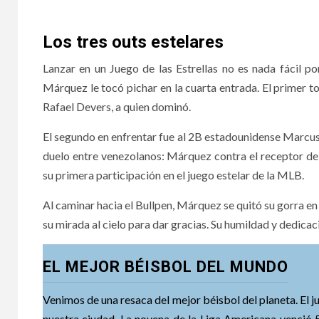
Los tres outs estelares
Lanzar en un Juego de las Estrellas no es nada fácil p
Márquez le tocó pichar en la cuarta entrada. El primer 
Rafael Devers, a quien dominó.
El segundo en enfrentar fue al 2B estadounidense Marcus S
duelo entre venezolanos: Márquez contra el receptor de 
su primera participación en el juego estelar de la MLB.
Al caminar hacia el Bullpen, Márquez se quitó su gorra en
su mirada al cielo para dar gracias. Su humildad y dedicaci
EL MEJOR BÉISBOL DEL MUNDO
Venimos de una resaca del mejor béisbol del planeta. El ju
nuestra ciudad. La novena de la Liga Americana venció 5