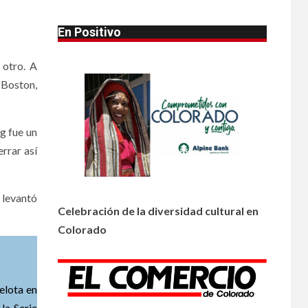
contaminada
En Positivo
•
HOGAR Y SALUD
LOCAL
1
NOTICIAS
Prevenga picaduras
 otro. A
de insectos de
 Boston,
verano en Colorado
•
HOGAR Y SALUD
LOCAL
g fue un
2
NOTICIAS
rrar así
Incendios y mala
calidad del aire
amenazan Colorado
 levantó
Celebración de la diversidad cultural en
•
ESTADOS UNIDOS
3
Colorado
HOGAR Y SALUD
NOTICIAS
Chipotle retira chiles
jalapeños de varios
restaurantes
pelota en
la Serie