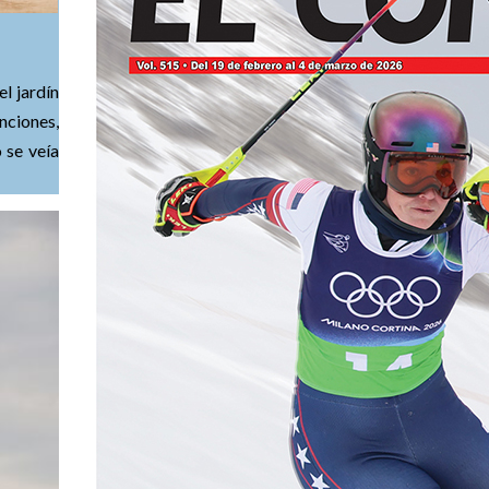
l jardín
nciones,
 se veía