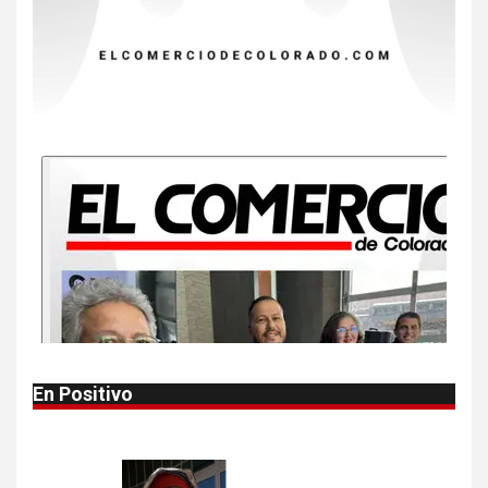
en Michigan
9
•
ESTADOS UNIDOS
HOGAR Y SALUD
NOTICIAS
Más casos de sarampión en
EEUU este año que en 2025
10
•
ESTADOS UNIDOS
HOGAR Y SALUD
NOTICIAS
Van 4,100 casos confirmados
por parásito que causa
diarrea en EEUU
1
•
HOGAR Y SALUD
LOCAL
NOTICIAS
En Positivo
Reportan en Colorado 110
casos de salmonela por
consumo de jalapeños