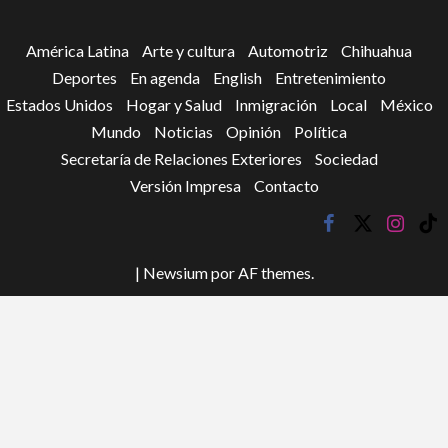
América Latina
Arte y cultura
Automotriz
Chihuahua
Deportes
En agenda
English
Entretenimiento
Estados Unidos
Hogar y Salud
Inmigración
Local
México
Mundo
Noticias
Opinión
Política
Secretaría de Relaciones Exteriores
Sociedad
Versión Impresa
Contacto
facebook
twitter
instagr
tik
tok
|
Newsium
por AF themes.