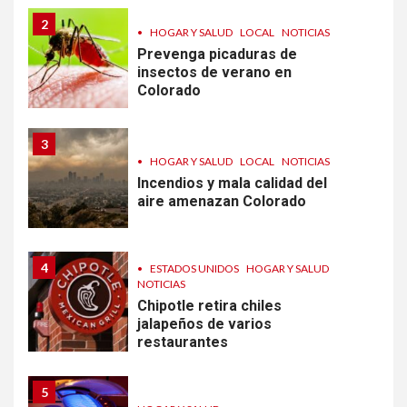
2
•
HOGAR Y SALUD
LOCAL
NOTICIAS
Prevenga picaduras de
insectos de verano en
Colorado
3
•
HOGAR Y SALUD
LOCAL
NOTICIAS
Incendios y mala calidad del
aire amenazan Colorado
4
•
ESTADOS UNIDOS
HOGAR Y SALUD
NOTICIAS
Chipotle retira chiles
jalapeños de varios
restaurantes
5