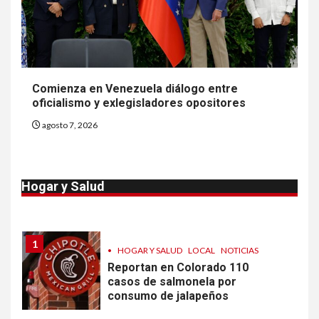
en Michigan
9
•
ESTADOS UNIDOS
HOGAR Y SALUD
NOTICIAS
Más casos de sarampión en
Comienza en Venezuela diálogo entre
EEUU este año que en 2025
oficialismo y exlegisladores opositores
agosto 7, 2026
10
•
ESTADOS UNIDOS
HOGAR Y SALUD
NOTICIAS
Van 4,100 casos confirmados
Hogar y Salud
por parásito que causa
diarrea en EEUU
1
•
HOGAR Y SALUD
LOCAL
NOTICIAS
Reportan en Colorado 110
casos de salmonela por
consumo de jalapeños