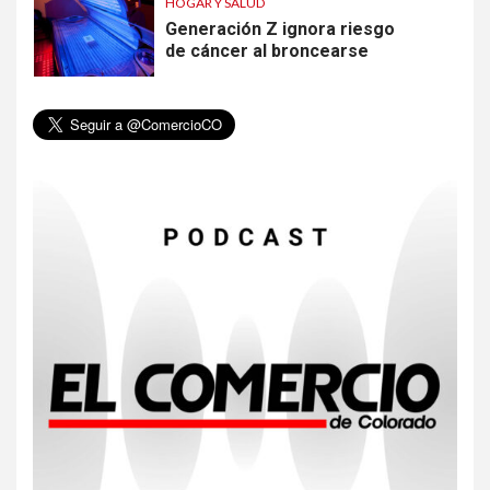
HOGAR Y SALUD
Generación Z ignora riesgo
de cáncer al broncearse
6
HOGAR Y SALUD
Gas radón exige atención de
compradores e inquilinos
7
HOGAR Y SALUD
Insistir también tiene su
precio
8
•
ESTADOS UNIDOS
HOGAR Y SALUD
NOTICIAS
EE. UU. reporta sus primeras
dos muertes por Cyclospora