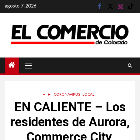
Saltar
agosto 7, 2026
facebook
twitter
instagram
tik
al
tok
contenido
Menú
principal
•
►
CORONAVIRUS
LOCAL
EN CALIENTE – Los
residentes de Aurora,
Commerce City,