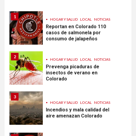
1
•
HOGAR Y SALUD
LOCAL
NOTICIAS
Reportan en Colorado 110
casos de salmonela por
consumo de jalapeños
2
•
HOGAR Y SALUD
LOCAL
NOTICIAS
Prevenga picaduras de
insectos de verano en
Colorado
3
•
HOGAR Y SALUD
LOCAL
NOTICIAS
Incendios y mala calidad del
aire amenazan Colorado