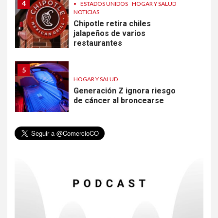
4
•
ESTADOS UNIDOS
HOGAR Y SALUD
NOTICIAS
Chipotle retira chiles
jalapeños de varios
restaurantes
5
HOGAR Y SALUD
Generación Z ignora riesgo
de cáncer al broncearse
6
HOGAR Y SALUD
Gas radón exige atención de
compradores e inquilinos
7
HOGAR Y SALUD