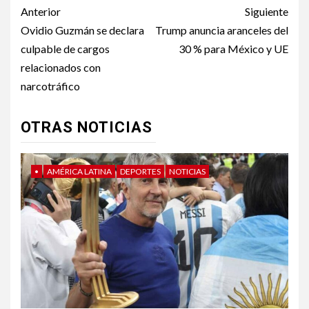
Post
Anterior
Siguiente
navigation
Ovidio Guzmán se declara
Trump anuncia aranceles del
culpable de cargos
30 % para México y UE
relacionados con
narcotráfico
OTRAS NOTICIAS
•
AMÉRICA LATINA
DEPORTES
NOTICIAS