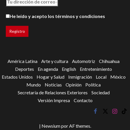
He leído y acepto los términos y condiciones
América Latina
Arte y cultura
Automotriz
Chihuahua
Deportes
En agenda
English
Entretenimiento
Estados Unidos
Hogar y Salud
Inmigración
Local
México
Mundo
Noticias
Opinión
Política
Secretaría de Relaciones Exteriores
Sociedad
Versión Impresa
Contacto
facebook
twitter
instagr
tik
tok
|
Newsium
por AF themes.