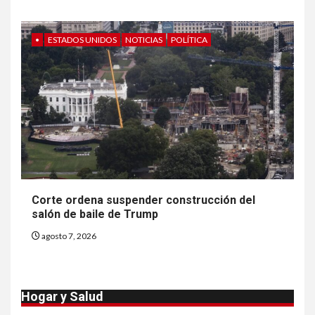
precio
•
ESTADOS UNIDOS
NOTICIAS
POLÍTICA
8
•
ESTADOS UNIDOS
HOGAR Y SALUD
NOTICIAS
EE. UU. reporta sus primeras
dos muertes por Cyclospora
en Michigan
9
•
ESTADOS UNIDOS
HOGAR Y SALUD
NOTICIAS
Más casos de sarampión en
Corte ordena suspender construcción del
EEUU este año que en 2025
salón de baile de Trump
agosto 7, 2026
10
•
ESTADOS UNIDOS
HOGAR Y SALUD
NOTICIAS
Van 4,100 casos confirmados
Hogar y Salud
por parásito que causa
diarrea en EEUU