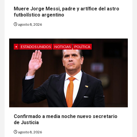
Muere Jorge Messi, padre y artífice del astro
futbolístico argentino
agosto 8, 2026
•
ESTADOS UNIDOS
NOTICIAS
POLÍTICA
6
HOGAR Y SALUD
Gas radón exige atención de
compradores e inquilinos
Confirmado a media noche nuevo secretario
de Justicia
7
HOGAR Y SALUD
agosto 8, 2026
Insistir también tiene su