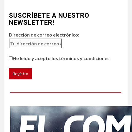
4
•
ESTADOS UNIDOS
HOGAR Y SALUD
NOTICIAS
SUSCRÍBETE A NUESTRO
Chipotle retira chiles
jalapeños de varios
NEWSLETTER!
restaurantes
Dirección de correo electrónico:
5
HOGAR Y SALUD
Generación Z ignora riesgo
He leído y acepto los términos y condiciones
de cáncer al broncearse