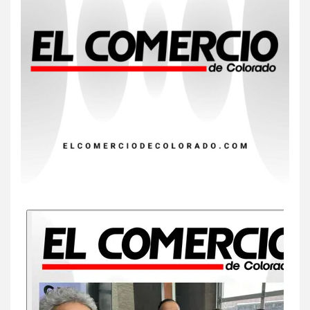
Insistir también tiene su
precio
8
•
ESTADOS UNIDOS
HOGAR Y SALUD
NOTICIAS
EE. UU. reporta sus primeras
dos muertes por Cyclospora
en Michigan
9
•
ESTADOS UNIDOS
HOGAR Y SALUD
NOTICIAS
Más casos de sarampión en
EEUU este año que en 2025
10
•
ESTADOS UNIDOS
HOGAR Y SALUD
NOTICIAS
Van 4,100 casos confirmados
por parásito que causa