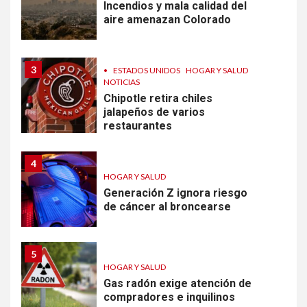
Incendios y mala calidad del
aire amenazan Colorado
3
•
ESTADOS UNIDOS
HOGAR Y SALUD
NOTICIAS
Chipotle retira chiles
jalapeños de varios
restaurantes
4
HOGAR Y SALUD
Generación Z ignora riesgo
de cáncer al broncearse
5
HOGAR Y SALUD
Gas radón exige atención de
compradores e inquilinos