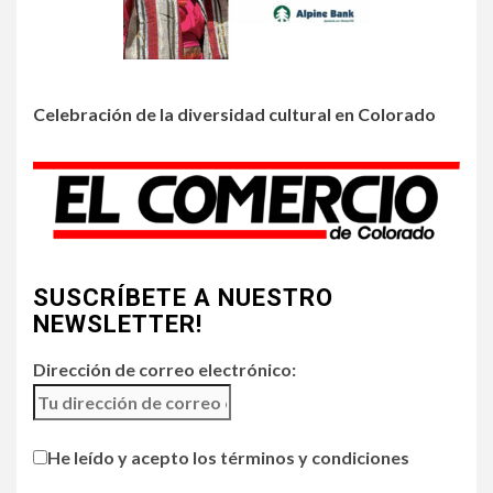
Incendios y mala calidad del
aire amenazan Colorado
Celebración de la diversidad cultural en Colorado
3
•
ESTADOS UNIDOS
HOGAR Y SALUD
NOTICIAS
Chipotle retira chiles
jalapeños de varios
restaurantes
4
SUSCRÍBETE A NUESTRO
HOGAR Y SALUD
NEWSLETTER!
Generación Z ignora riesgo
de cáncer al broncearse
Dirección de correo electrónico:
5
HOGAR Y SALUD
He leído y acepto los términos y condiciones
Gas radón exige atención de
compradores e inquilinos