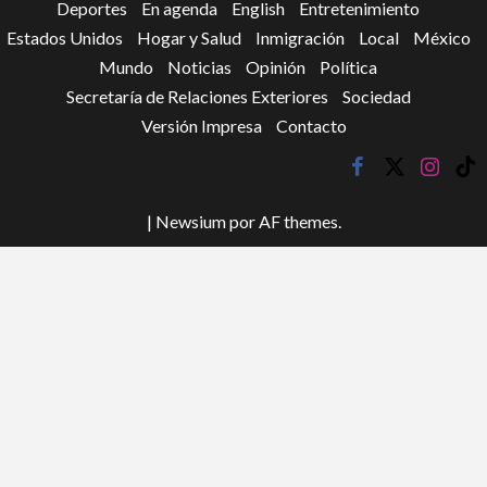
Deportes
En agenda
English
Entretenimiento
Estados Unidos
Hogar y Salud
Inmigración
Local
México
Mundo
Noticias
Opinión
Política
Secretaría de Relaciones Exteriores
Sociedad
Versión Impresa
Contacto
facebook
twitter
instagr
tik
tok
|
Newsium
por AF themes.