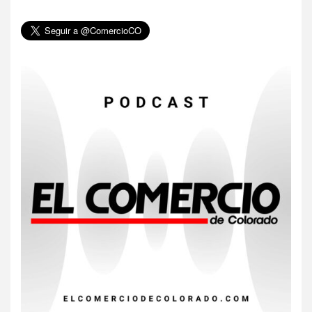
6
HOGAR Y SALUD
Insistir también tiene su
precio
7
•
ESTADOS UNIDOS
HOGAR Y SALUD
NOTICIAS
EE. UU. reporta sus primeras
dos muertes por Cyclospora
en Michigan
8
•
ESTADOS UNIDOS
HOGAR Y SALUD
NOTICIAS
Más casos de sarampión en
EEUU este año que en 2025