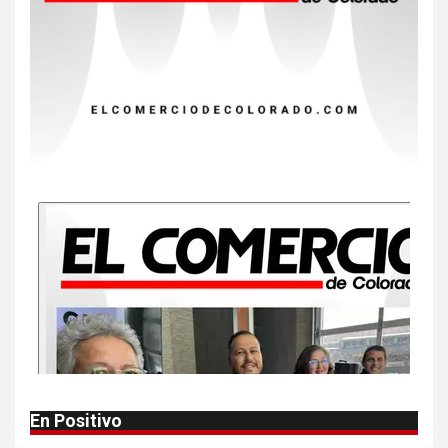
NOTICIAS
EE. UU. reporta sus primeras
dos muertes por Cyclospora
en Michigan
9
•
ESTADOS UNIDOS
HOGAR Y SALUD
NOTICIAS
Más casos de sarampión en
EEUU este año que en 2025
10
•
ESTADOS UNIDOS
HOGAR Y SALUD
NOTICIAS
Van 4,100 casos confirmados
por parásito que causa
diarrea en EEUU
1
•
HOGAR Y SALUD
LOCAL
NOTICIAS
En Positivo
Reportan en Colorado 110