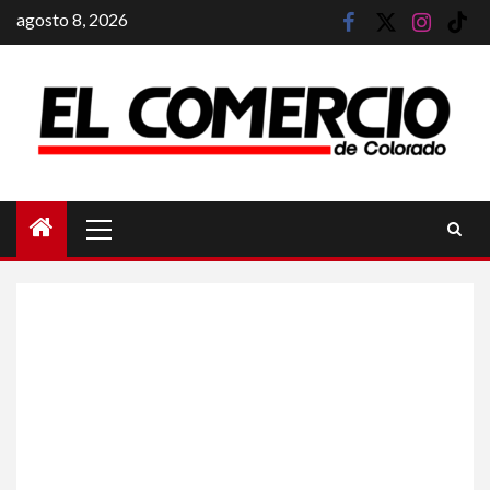
Saltar
agosto 8, 2026
facebook
twitter
instagram
tik
al
tok
contenido
Menú
principal