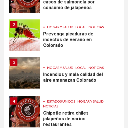
casos de salmonela por
consumo de jalapeños
2
•
HOGAR Y SALUD
LOCAL
NOTICIAS
Prevenga picaduras de
insectos de verano en
Colorado
3
•
HOGAR Y SALUD
LOCAL
NOTICIAS
Incendios y mala calidad del
aire amenazan Colorado
4
•
ESTADOS UNIDOS
HOGAR Y SALUD
NOTICIAS
Chipotle retira chiles
jalapeños de varios
restaurantes