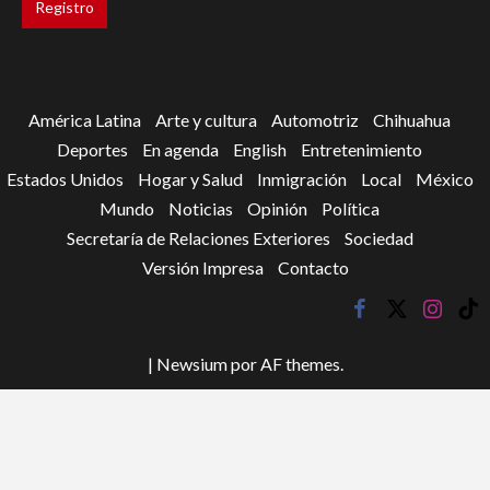
América Latina
Arte y cultura
Automotriz
Chihuahua
Deportes
En agenda
English
Entretenimiento
Estados Unidos
Hogar y Salud
Inmigración
Local
México
Mundo
Noticias
Opinión
Política
Secretaría de Relaciones Exteriores
Sociedad
Versión Impresa
Contacto
facebook
twitter
instagr
tik
tok
|
Newsium
por AF themes.