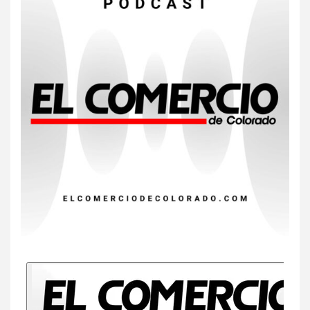
7
•
ESTADOS UNIDOS
HOGAR Y SALUD
NOTICIAS
EE. UU. reporta sus primeras
dos muertes por Cyclospora
en Michigan
8
•
ESTADOS UNIDOS
HOGAR Y SALUD
NOTICIAS
Más casos de sarampión en
EEUU este año que en 2025
9
•
ESTADOS UNIDOS
HOGAR Y SALUD
NOTICIAS
Van 4,100 casos confirmados
por parásito que causa
diarrea en EEUU