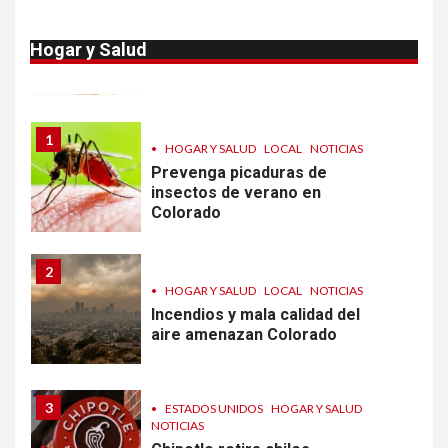
entradas
10
•
ESTADOS UNIDOS
HOGAR Y SALUD
NOTICIAS
Sigue investigación sobre
Hogar y Salud
Taylor Farms por lechuga
contaminada
1
•
HOGAR Y SALUD
LOCAL
NOTICIAS
Prevenga picaduras de
insectos de verano en
Colorado
2
•
HOGAR Y SALUD
LOCAL
NOTICIAS
Incendios y mala calidad del
aire amenazan Colorado
3
•
ESTADOS UNIDOS
HOGAR Y SALUD
NOTICIAS