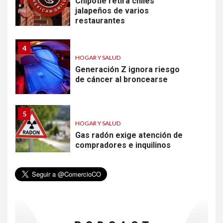
Chipotle retira chiles
jalapeños de varios
restaurantes
4
HOGAR Y SALUD
Generación Z ignora riesgo
de cáncer al broncearse
5
HOGAR Y SALUD
Gas radón exige atención de
compradores e inquilinos
6
HOGAR Y SALUD
Insistir también tiene su
precio