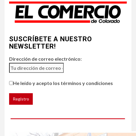
Chipotle retira chiles
jalapeños de varios
restaurantes
4
SUSCRÍBETE A NUESTRO
HOGAR Y SALUD
NEWSLETTER!
Generación Z ignora riesgo
de cáncer al broncearse
Dirección de correo electrónico:
5
HOGAR Y SALUD
He leído y acepto los términos y condiciones
Gas radón exige atención de
compradores e inquilinos