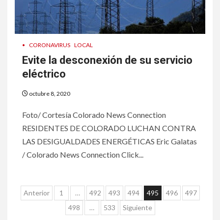
7
•
ESTADOS UNIDOS
HOGAR Y SALUD
NOTICIAS
EE. UU. reporta sus primeras
•
CORONAVIRUS
LOCAL
dos muertes por Cyclospora
en Michigan
Evite la desconexión de su servicio
eléctrico
8
•
ESTADOS UNIDOS
HOGAR Y SALUD
octubre 8, 2020
NOTICIAS
Más casos de sarampión en
Foto/ Cortesía Colorado News Connection
EEUU este año que en 2025
RESIDENTES DE COLORADO LUCHAN CONTRA
LAS DESIGUALDADES ENERGÉTICAS Eric Galatas
9
•
ESTADOS UNIDOS
HOGAR Y SALUD
/ Colorado News Connection Click...
NOTICIAS
Van 4,100 casos confirmados
por parásito que causa
Paginación
diarrea en EEUU
Anterior
1
…
492
493
494
495
496
497
de
498
…
533
Siguiente