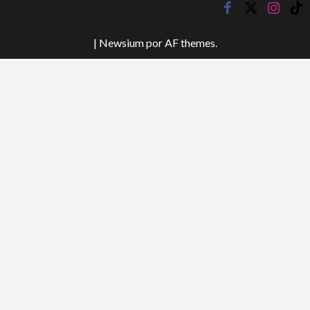
facebook
twitter
instagr
tik
tok
|
Newsium
por AF themes.