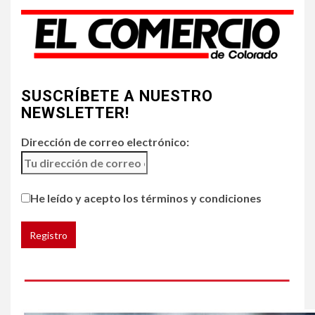
Incendios y mala calidad del
aire amenazan Colorado
4
•
ESTADOS UNIDOS
HOGAR Y SALUD
NOTICIAS
SUSCRÍBETE A NUESTRO
Chipotle retira chiles
jalapeños de varios
NEWSLETTER!
restaurantes
Dirección de correo electrónico:
5
HOGAR Y SALUD
Generación Z ignora riesgo
He leído y acepto los términos y condiciones
de cáncer al broncearse