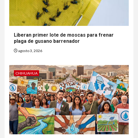
Liberan primer lote de moscas para frenar
plaga de gusano barrenador
agosto 3, 2026
CHIHUAHUA
6
HOGAR Y SALUD
Gas radón exige atención de
compradores e inquilinos