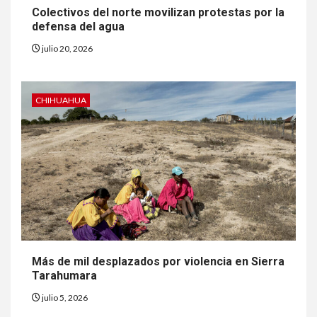
Colectivos del norte movilizan protestas por la
defensa del agua
7
HOGAR Y SALUD
julio 20, 2026
Insistir también tiene su
precio
CHIHUAHUA
8
•
ESTADOS UNIDOS
HOGAR Y SALUD
NOTICIAS
EE. UU. reporta sus primeras
dos muertes por Cyclospora
en Michigan
9
•
ESTADOS UNIDOS
HOGAR Y SALUD
NOTICIAS
Más casos de sarampión en
Más de mil desplazados por violencia en Sierra
EEUU este año que en 2025
Tarahumara
julio 5, 2026