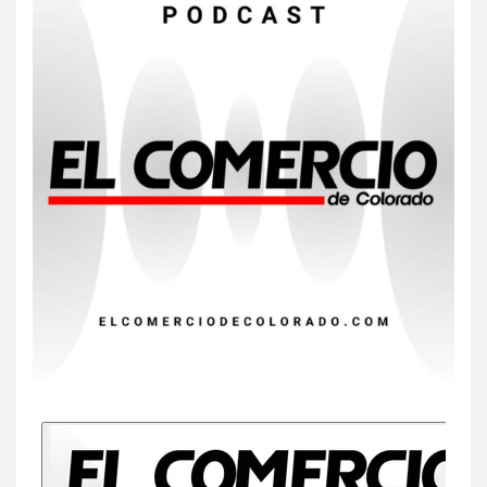
7
HOGAR Y SALUD
Insistir también tiene su
precio
8
•
ESTADOS UNIDOS
HOGAR Y SALUD
NOTICIAS
EE. UU. reporta sus primeras
dos muertes por Cyclospora
en Michigan
9
•
ESTADOS UNIDOS
HOGAR Y SALUD
NOTICIAS
Más casos de sarampión en
EEUU este año que en 2025