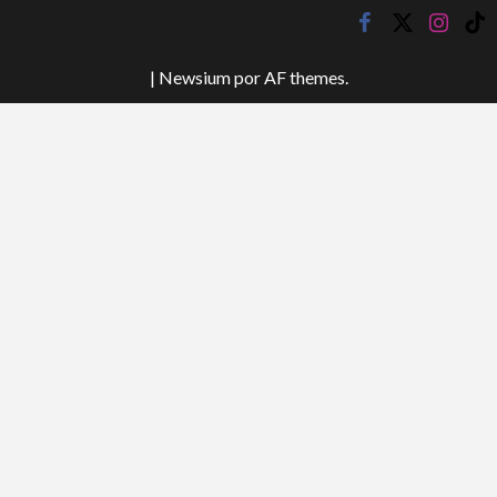
facebook
twitter
instagr
tik
tok
|
Newsium
por AF themes.