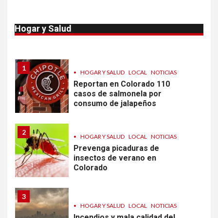
10
•
ESTADOS UNIDOS
HOGAR Y SALUD
NOTICIAS
Van 4,100 casos confirmados
Hogar y Salud
por parásito que causa
diarrea en EEUU
1
•
HOGAR Y SALUD
LOCAL
NOTICIAS
Reportan en Colorado 110
casos de salmonela por
consumo de jalapeños
2
•
HOGAR Y SALUD
LOCAL
NOTICIAS
Prevenga picaduras de
insectos de verano en
Colorado
3
•
HOGAR Y SALUD
LOCAL
NOTICIAS
Incendios y mala calidad del