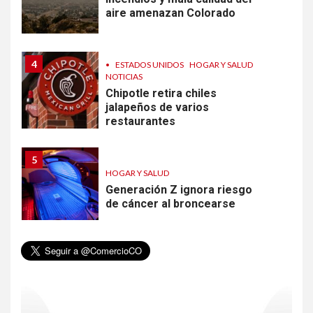
aire amenazan Colorado
4
•
ESTADOS UNIDOS
HOGAR Y SALUD
NOTICIAS
Chipotle retira chiles
jalapeños de varios
restaurantes
5
HOGAR Y SALUD
Generación Z ignora riesgo
de cáncer al broncearse
6
HOGAR Y SALUD
Gas radón exige atención de
compradores e inquilinos