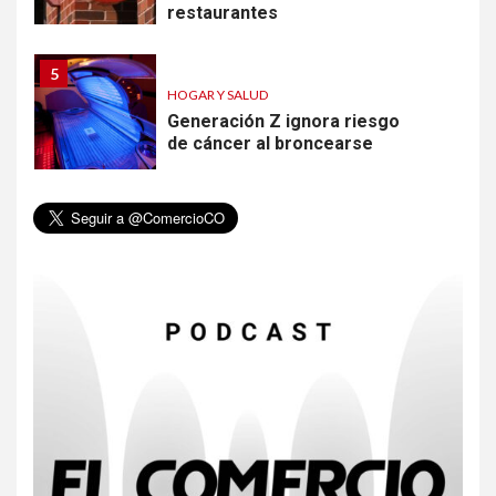
restaurantes
5
HOGAR Y SALUD
Generación Z ignora riesgo
de cáncer al broncearse
6
HOGAR Y SALUD
Gas radón exige atención de
compradores e inquilinos
7
HOGAR Y SALUD
Insistir también tiene su
precio