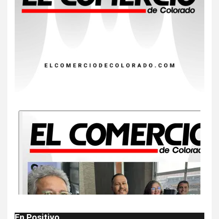
8
•
ESTADOS UNIDOS
HOGAR Y SALUD
NOTICIAS
EE. UU. reporta sus primeras
dos muertes por Cyclospora
en Michigan
9
•
ESTADOS UNIDOS
HOGAR Y SALUD
NOTICIAS
Más casos de sarampión en
EEUU este año que en 2025
10
•
ESTADOS UNIDOS
HOGAR Y SALUD
NOTICIAS
Van 4,100 casos confirmados
por parásito que causa
diarrea en EEUU
1
•
HOGAR Y SALUD
LOCAL
NOTICIAS
En Positivo