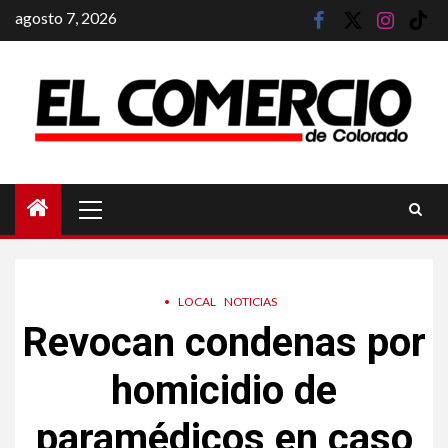
Saltar
agosto 7, 2026
facebook
twitter
instagram
tik
al
tok
contenido
Menú
principal
•
LOCAL
NOTICIAS
Revocan condenas por
homicidio de
paramédicos en caso