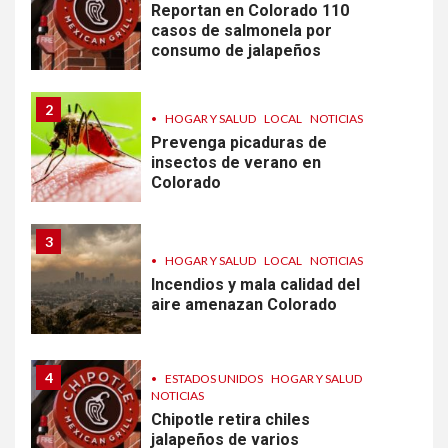
Reportan en Colorado 110
casos de salmonela por
consumo de jalapeños
2
•
HOGAR Y SALUD
LOCAL
NOTICIAS
Prevenga picaduras de
insectos de verano en
Colorado
3
•
HOGAR Y SALUD
LOCAL
NOTICIAS
Incendios y mala calidad del
aire amenazan Colorado
4
•
ESTADOS UNIDOS
HOGAR Y SALUD
NOTICIAS
Chipotle retira chiles
jalapeños de varios