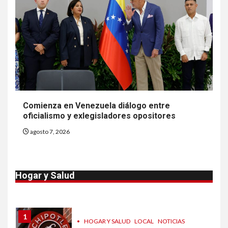
8
•
ESTADOS UNIDOS
HOGAR Y SALUD
NOTICIAS
EE. UU. reporta sus primeras
dos muertes por Cyclospora
en Michigan
9
•
ESTADOS UNIDOS
HOGAR Y SALUD
NOTICIAS
Más casos de sarampión en
Comienza en Venezuela diálogo entre
EEUU este año que en 2025
oficialismo y exlegisladores opositores
agosto 7, 2026
10
•
ESTADOS UNIDOS
HOGAR Y SALUD
NOTICIAS
Van 4,100 casos confirmados
Hogar y Salud
por parásito que causa
diarrea en EEUU
1
•
HOGAR Y SALUD
LOCAL
NOTICIAS