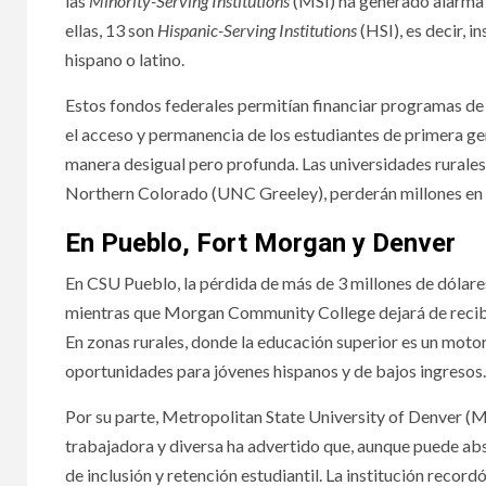
las
Minority-Serving Institutions
(MSI) ha generado alarma 
ellas, 13 son
Hispanic-Serving Institutions
(HSI), es decir, 
hispano o latino.
Estos fondos federales permitían financiar programas de t
el acceso y permanencia de los estudiantes de primera ge
manera desigual pero profunda. Las universidades rurale
Northern Colorado (UNC Greeley), perderán millones en 
En Pueblo, Fort Morgan y Denver
En CSU Pueblo, la pérdida de más de 3 millones de dólare
mientras que Morgan Community College dejará de recibir 
En zonas rurales, donde la educación superior es un mot
oportunidades para jóvenes hispanos y de bajos ingresos
Por su parte, Metropolitan State University of Denver (
trabajadora y diversa ha advertido que, aunque puede ab
de inclusión y retención estudiantil. La institución record