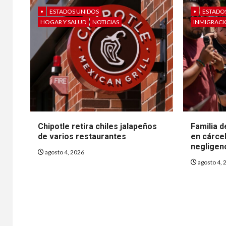
•
ESTADOS UNIDOS
•
ESTADO
HOGAR Y SALUD
NOTICIAS
INMIGRAC
Chipotle retira chiles jalapeños
Familia 
de varios restaurantes
en cárcel
negligen
agosto 4, 2026
agosto 4, 