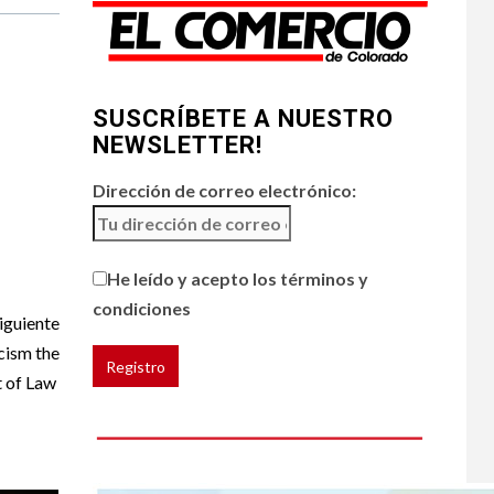
Generación Z ignora
riesgo de cáncer al
broncearse
SUSCRÍBETE A NUESTRO
HOGAR Y SALUD
4
NEWSLETTER!
Gas radón exige
atención de
compradores e
Dirección de correo electrónico:
inquilinos
5
He leído y acepto los términos y
HOGAR Y SALUD
condiciones
Insistir también tiene
iguiente
su precio
cism the
 of Law