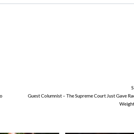
universidades que sirven a hispanos en Colorado
universidades que sirven a hispanos en Colorado
S
go
Guest Columnist – The Supreme Court Just Gave Ra
Weight