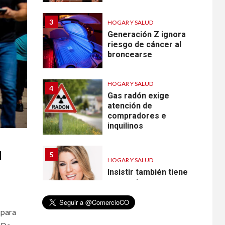
broncearse
HOGAR Y SALUD
4
Gas radón exige
atención de
compradores e
inquilinos
5
HOGAR Y SALUD
Insistir también tiene
su precio
N
•
ESTADOS UNIDOS
HOGAR Y SALUD
NOTICIAS
6
EE. UU. reporta sus
primeras dos
muertes por
 para
Cyclospora en