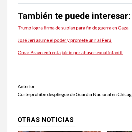
También te puede interesar:
Trump logra firma de su plan para fin de guerra en Gaza
José Jerí asume el poder y promete unir al Perú
Omar Bravo enfrenta juicio por abuso sexual infantil
Recortes federales golpean a 
Recortes federales golpean a 
Post
Anterior
navigation
Corte prohíbe despliegue de Guardia Nacional en Chica
OTRAS NOTICIAS