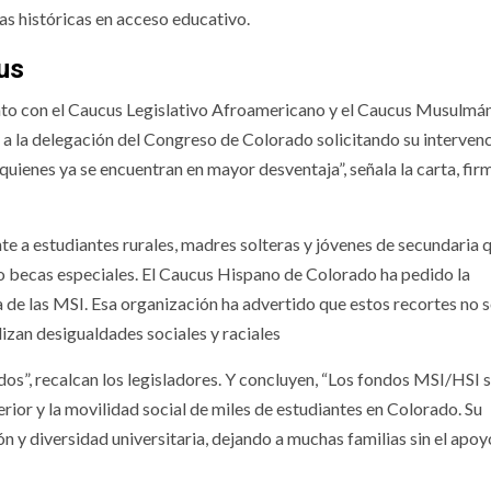
as históricas en acceso educativo.
cus
nto con el Caucus Legislativo Afroamericano y el Caucus Musulmá
a la delegación del Congreso de Colorado solicitando su intervenc
ienes ya se encuentran en mayor desventaja”, señala la carta, fi
te a estudiantes rurales, madres solteras y jóvenes de secundaria 
 becas especiales. El Caucus Hispano de Colorado ha pedido la
 de las MSI. Esa organización ha advertido que estos recortes no 
izan desigualdades sociales y raciales
dos”, recalcan los legisladores. Y concluyen, “Los fondos MSI/HSI 
rior y la movilidad social de miles de estudiantes en Colorado. Su
ón y diversidad universitaria, dejando a muchas familias sin el apo