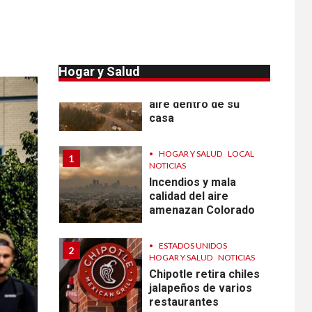
NOTICIAS
Proteja calidad del
aire dentro de su
casa
Hogar y Salud
•
HOGAR Y SALUD
LOCAL
1
NOTICIAS
Incendios y mala
calidad del aire
amenazan Colorado
•
ESTADOS UNIDOS
2
HOGAR Y SALUD
NOTICIAS
Chipotle retira chiles
jalapeños de varios
restaurantes
3
HOGAR Y SALUD
Generación Z ignora
riesgo de cáncer al