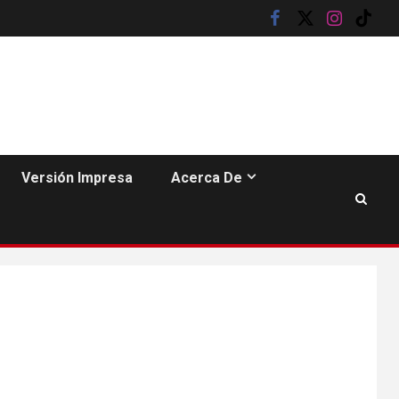
facebook
twitter
instagram
tik
tok
Versión Impresa
Acerca De
•
ESTADOS UNIDOS
HOGAR Y SALUD
NOTICIAS
6
EE. UU. reporta sus
primeras dos
muertes por
Cyclospora en
Michigan