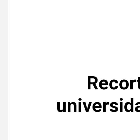
Recort
universid