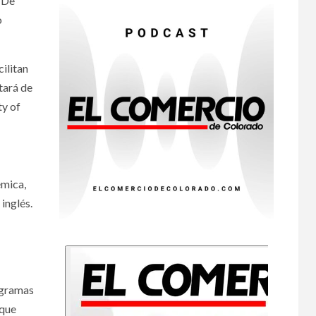
 De
Michigan
o
•
ESTADOS UNIDOS
7
HOGAR Y SALUD
NOTICIAS
Más casos de
ilitan
sarampión en EEUU
tará de
este año que en 2025
ty of
•
ESTADOS UNIDOS
8
HOGAR Y SALUD
NOTICIAS
Van 4,100 casos
confirmados por
émica,
parásito que causa
diarrea en EEUU
inglés.
•
ESTADOS UNIDOS
9
HOGAR Y SALUD
NOTICIAS
Sigue investigación
sobre Taylor Farms
por lechuga
ogramas
contaminada
 que