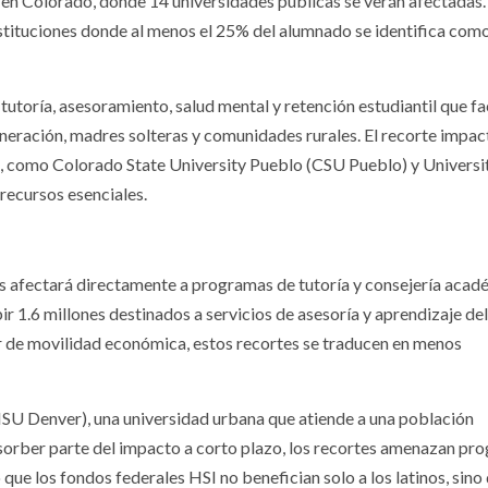
en Colorado, donde 14 universidades públicas se verán afectadas.
instituciones donde al menos el 25% del alumnado se identifica com
utoría, asesoramiento, salud mental y retención estudiantil que fac
neración, madres solteras y comunidades rurales. El recorte impac
s, como Colorado State University Pueblo (CSU Pueblo) y Universi
recursos esenciales.
s afectará directamente a programas de tutoría y consejería acad
1.6 millones destinados a servicios de asesoría y aprendizaje del 
or de movilidad económica, estos recortes se traducen en menos
.
MSU Denver), una universidad urbana que atiende a una población
sorber parte del impacto a corto plazo, los recortes amenazan pr
ó que los fondos federales HSI no benefician solo a los latinos, sino