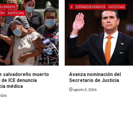
S UNIDOS
•
ESTADOS UNIDOS
NOTICIAS
IÓN
NOTICIAS
de salvadoreño muerto
Avanza nominación del
 de ICE denuncia
Secretario de Justicia
cia médica
agosto 3, 2026
2026