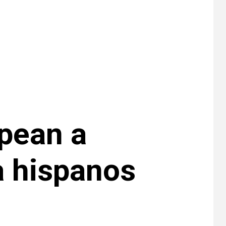
•
ESTADOS UNIDOS
7
HOGAR Y SALUD
NOTICIAS
Más casos de
sarampión en EEUU
este año que en 2025
•
ESTADOS UNIDOS
8
HOGAR Y SALUD
NOTICIAS
Van 4,100 casos
confirmados por
parásito que causa
lpean a
diarrea en EEUU
•
ESTADOS UNIDOS
9
HOGAR Y SALUD
NOTICIAS
a hispanos
Sigue investigación
sobre Taylor Farms
por lechuga
contaminada
•
HOGAR Y SALUD
LOCAL
10