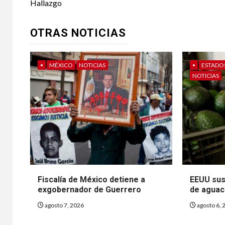
navigation
Hallazgo
OTRAS NOTICIAS
•
MÉXICO
NOTICIAS
•
ESTADO
NOTICIAS
Fiscalía de México detiene a
EEUU sus
exgobernador de Guerrero
de aguac
agosto 7, 2026
agosto 6, 