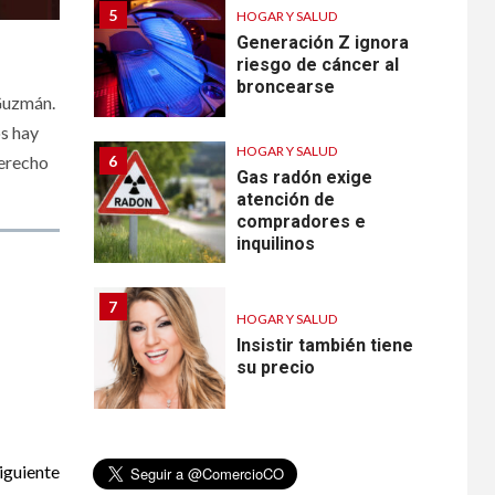
5
HOGAR Y SALUD
Generación Z ignora
riesgo de cáncer al
broncearse
 Guzmán.
os hay
HOGAR Y SALUD
6
derecho
Gas radón exige
atención de
compradores e
inquilinos
7
HOGAR Y SALUD
Insistir también tiene
su precio
•
ESTADOS UNIDOS
HOGAR Y SALUD
NOTICIAS
iguiente
8
EE. UU. reporta sus