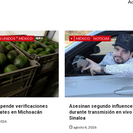
Ac
S UNIDOS
MÉXICO
•
MÉXICO
NOTICIAS
pende verificaciones
Asesinan segundo influence
ates en Michoacán
durante transmisión en vivo
Sinaloa
2026
agosto 6, 2026