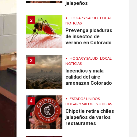
jalapeños
•
HOGAR Y SALUD
LOCAL
2
NOTICIAS
Prevenga picaduras
de insectos de
verano en Colorado
•
HOGAR Y SALUD
LOCAL
3
NOTICIAS
Incendios y mala
calidad del aire
amenazan Colorado
•
ESTADOS UNIDOS
4
HOGAR Y SALUD
NOTICIAS
Chipotle retira chiles
jalapeños de varios
restaurantes