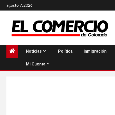
Saltar
agosto 7, 2026
al
contenido
Noticias
Política
Inmigración
Mi Cuenta