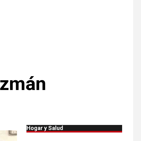
Michigan
•
ESTADOS UNIDOS
9
HOGAR Y SALUD
NOTICIAS
Más casos de
sarampión en EEUU
este año que en 2025
•
ESTADOS UNIDOS
10
HOGAR Y SALUD
NOTICIAS
Van 4,100 casos
uzmán
confirmados por
parásito que causa
diarrea en EEUU
•
HOGAR Y SALUD
LOCAL
NOTICIAS
1
Reportan en
Colorado 110 casos
Hogar y Salud
de salmonela por
consumo de