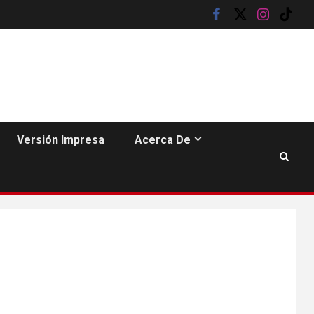
facebook
twitter
instagram
tik
tok
HOGAR Y SALUD
6
Gas radón exige
atención de
compradores e
inquilinos
Versión Impresa
Acerca De
7
HOGAR Y SALUD
Insistir también tiene
su precio
•
ESTADOS UNIDOS
HOGAR Y SALUD
NOTICIAS
8
EE. UU. reporta sus
primeras dos
muertes por
Cyclospora en