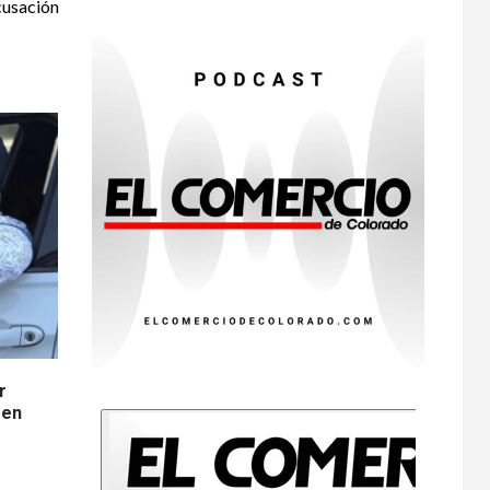
usación
primeras dos
muertes por
Cyclospora en
Michigan
•
ESTADOS UNIDOS
9
HOGAR Y SALUD
NOTICIAS
Más casos de
sarampión en EEUU
este año que en 2025
•
ESTADOS UNIDOS
10
HOGAR Y SALUD
NOTICIAS
Van 4,100 casos
confirmados por
parásito que causa
diarrea en EEUU
r
 en
•
HOGAR Y SALUD
LOCAL
NOTICIAS
1
Reportan en