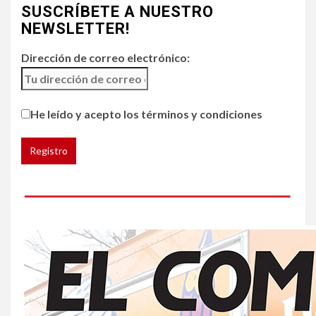
SUSCRÍBETE A NUESTRO
Chipotle retira chiles
jalapeños de varios
NEWSLETTER!
restaurantes
Dirección de correo electrónico:
5
HOGAR Y SALUD
Generación Z ignora riesgo
He leído y acepto los términos y condiciones
de cáncer al broncearse