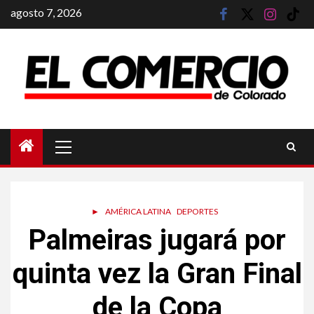
Saltar
agosto 7, 2026
facebook
twitter
instagram
tik
al
tok
contenido
Menú
principal
►
AMÉRICA LATINA
DEPORTES
Palmeiras jugará por
quinta vez la Gran Final
de la Copa