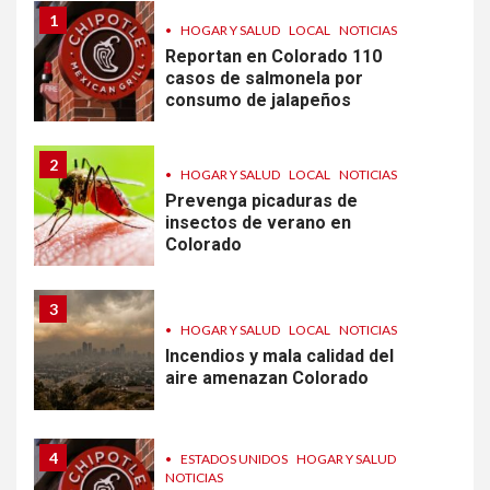
1
•
HOGAR Y SALUD
LOCAL
NOTICIAS
Reportan en Colorado 110
casos de salmonela por
consumo de jalapeños
2
•
HOGAR Y SALUD
LOCAL
NOTICIAS
Prevenga picaduras de
insectos de verano en
Colorado
3
•
HOGAR Y SALUD
LOCAL
NOTICIAS
Incendios y mala calidad del
aire amenazan Colorado
4
•
ESTADOS UNIDOS
HOGAR Y SALUD
NOTICIAS