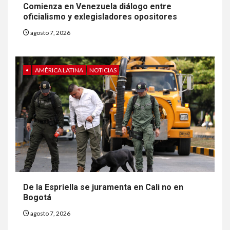
Comienza en Venezuela diálogo entre
oficialismo y exlegisladores opositores
agosto 7, 2026
•
AMÉRICA LATINA
NOTICIAS
6
HOGAR Y SALUD
Gas radón exige atención de
compradores e inquilinos
De la Espriella se juramenta en Cali no en
7
Bogotá
HOGAR Y SALUD
Insistir también tiene su
agosto 7, 2026
precio