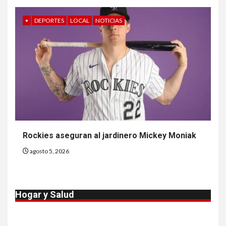
•
DEPORTES
LOCAL
NOTICIAS
8
•
ESTADOS UNIDOS
HOGAR Y SALUD
NOTICIAS
EE. UU. reporta sus primeras
dos muertes por Cyclospora
en Michigan
9
•
ESTADOS UNIDOS
HOGAR Y SALUD
NOTICIAS
Más casos de sarampión en
EEUU este año que en 2025
Rockies aseguran al jardinero Mickey Moniak
agosto 5, 2026
10
•
ESTADOS UNIDOS
HOGAR Y SALUD
NOTICIAS
Van 4,100 casos confirmados
Hogar y Salud
por parásito que causa
diarrea en EEUU