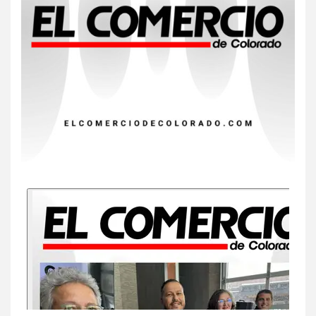
8
•
ESTADOS UNIDOS
HOGAR Y SALUD
NOTICIAS
EE. UU. reporta sus primeras
dos muertes por Cyclospora
en Michigan
9
•
ESTADOS UNIDOS
HOGAR Y SALUD
NOTICIAS
Más casos de sarampión en
EEUU este año que en 2025
10
•
ESTADOS UNIDOS
HOGAR Y SALUD
NOTICIAS
Van 4,100 casos confirmados
por parásito que causa
diarrea en EEUU