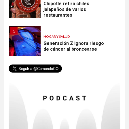
Chipotle retira chiles
jalapeños de varios
restaurantes
5
HOGAR Y SALUD
Generación Z ignora riesgo
de cáncer al broncearse
6
HOGAR Y SALUD
Gas radón exige atención de
compradores e inquilinos
7
HOGAR Y SALUD
Insistir también tiene su
precio