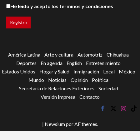
He leído y acepto los términos y condiciones
América Latina
Arte y cultura
Automotriz
Chihuahua
Deportes
En agenda
English
Entretenimiento
Estados Unidos
Hogar y Salud
Inmigración
Local
México
Mundo
Noticias
Opinión
Política
Secretaría de Relaciones Exteriores
Sociedad
Versión Impresa
Contacto
facebook
twitter
instagr
tik
tok
|
Newsium
por AF themes.