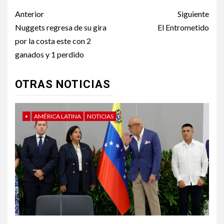
Post
Anterior
Siguiente
navigation
Nuggets regresa de su gira
El Entrometido
por la costa este con 2
ganados y 1 perdido
OTRAS NOTICIAS
•
AMÉRICA LATINA
NOTICIAS