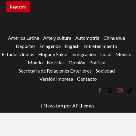
América Latina
Arte y cultura
Automotriz
Chihuahua
Deportes
En agenda
English
Entretenimiento
Estados Unidos
Hogar y Salud
Inmigración
Local
México
Mundo
Noticias
Opinión
Política
Secretaría de Relaciones Exteriores
Sociedad
Versión Impresa
Contacto
facebook
twitter
instagr
tik
tok
|
Newsium
por AF themes.