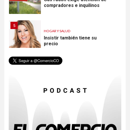
compradores e inquilinos
5
HOGAR Y SALUD
Insistir también tiene su
precio
6
•
ESTADOS UNIDOS
HOGAR Y SALUD
NOTICIAS
EE. UU. reporta sus primeras
dos muertes por Cyclospora
en Michigan
7
•
ESTADOS UNIDOS
HOGAR Y SALUD
NOTICIAS
Más casos de sarampión en
EEUU este año que en 2025