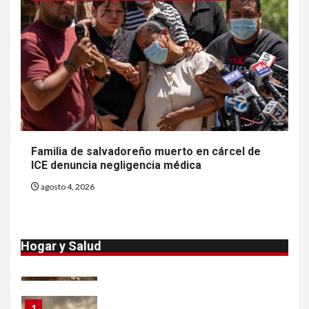
8
•
ESTADOS UNIDOS
HOGAR Y SALUD
NOTICIAS
Van 4,100 casos confirmados
por parásito que causa
diarrea en EEUU
9
•
ESTADOS UNIDOS
HOGAR Y SALUD
NOTICIAS
Familia de salvadoreño muerto en cárcel de
Sigue investigación sobre
ICE denuncia negligencia médica
Taylor Farms por lechuga
contaminada
agosto 4, 2026
10
•
HOGAR Y SALUD
LOCAL
NOTICIAS
Hogar y Salud
Proteja calidad del aire dentro
de su casa
1