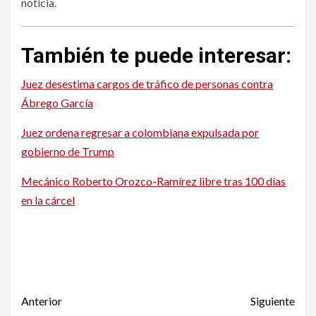
noticia.
También te puede interesar:
Juez desestima cargos de tráfico de personas contra
Ábrego García
Juez ordena regresar a colombiana expulsada por
gobierno de Trump
Mecánico Roberto Orozco-Ramírez libre tras 100 días
en la cárcel
Obligarían a extranjeros a tramitar tarjeta verde fuera de
EE.UU.
Obligarían a extranjeros a tramitar tarjeta verde fuera de
EE.UU.
Post
Anterior
Siguiente