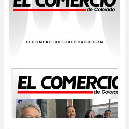
8
•
ESTADOS UNIDOS
HOGAR Y SALUD
NOTICIAS
Van 4,100 casos confirmados
por parásito que causa
diarrea en EEUU
9
•
ESTADOS UNIDOS
HOGAR Y SALUD
NOTICIAS
Sigue investigación sobre
Taylor Farms por lechuga
contaminada
10
•
HOGAR Y SALUD
LOCAL
NOTICIAS
Proteja calidad del aire dentro
de su casa