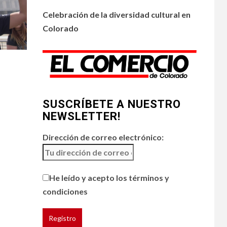
•
ESTADOS UNIDOS
4
HOGAR Y SALUD
NOTICIAS
Celebración de la diversidad cultural en
Chipotle retira chiles
Colorado
jalapeños de varios
restaurantes
5
HOGAR Y SALUD
Generación Z ignora
riesgo de cáncer al
SUSCRÍBETE A NUESTRO
broncearse
NEWSLETTER!
Dirección de correo electrónico:
He leído y acepto los términos y
condiciones