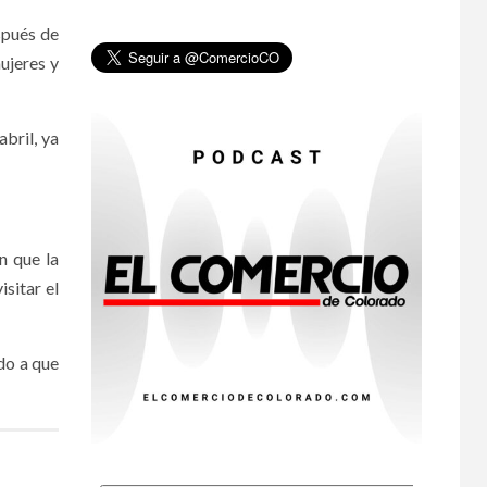
•
ESTADOS UNIDOS
spués de
HOGAR Y SALUD
NOTICIAS
8
ujeres y
EE. UU. reporta sus
primeras dos
muertes por
Cyclospora en
abril, ya
Michigan
•
ESTADOS UNIDOS
9
HOGAR Y SALUD
NOTICIAS
Más casos de
n que la
sarampión en EEUU
isitar el
este año que en 2025
•
ESTADOS UNIDOS
do a que
10
HOGAR Y SALUD
NOTICIAS
Van 4,100 casos
confirmados por
parásito que causa
diarrea en EEUU