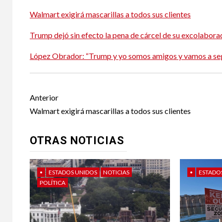
Walmart exigirá mascarillas a todos sus clientes
Trump dejó sin efecto la pena de cárcel de su excolabor
López Obrador: “Trump y yo somos amigos y vamos a seg
Post
Anterior
navigation
Walmart exigirá mascarillas a todos sus clientes
OTRAS NOTICIAS
•
ESTADOS UNIDOS
NOTICIAS
•
ESTADO
POLÍTICA