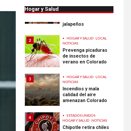
Reportan en
Colorado 110 casos
Hogar y Salud
de salmonela por
consumo de
jalapeños
•
HOGAR Y SALUD
LOCAL
2
NOTICIAS
Prevenga picaduras
de insectos de
verano en Colorado
•
HOGAR Y SALUD
LOCAL
3
NOTICIAS
Incendios y mala
calidad del aire
amenazan Colorado
•
ESTADOS UNIDOS
4
HOGAR Y SALUD
NOTICIAS
Chipotle retira chiles