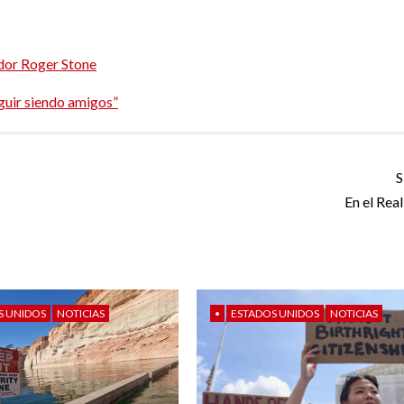
ador Roger Stone
uir siendo amigos”
S
En el Rea
S UNIDOS
NOTICIAS
•
ESTADOS UNIDOS
NOTICIAS