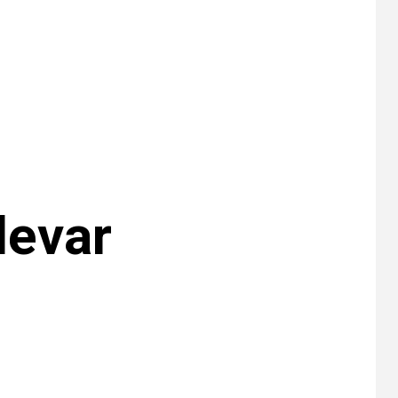
EE. UU. reporta sus
primeras dos
muertes por
Cyclospora en
Michigan
•
ESTADOS UNIDOS
9
HOGAR Y SALUD
NOTICIAS
Más casos de
sarampión en EEUU
este año que en 2025
levar
•
ESTADOS UNIDOS
10
HOGAR Y SALUD
NOTICIAS
Van 4,100 casos
confirmados por
parásito que causa
diarrea en EEUU
•
HOGAR Y SALUD
LOCAL
NOTICIAS
1