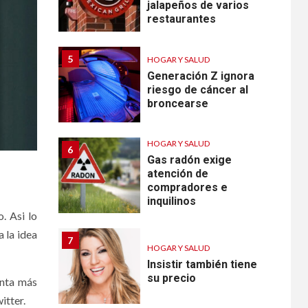
jalapeños de varios
restaurantes
5
HOGAR Y SALUD
Generación Z ignora
riesgo de cáncer al
broncearse
HOGAR Y SALUD
6
Gas radón exige
atención de
compradores e
inquilinos
. Asi lo
 la idea
7
HOGAR Y SALUD
Insistir también tiene
su precio
anta más
itter.