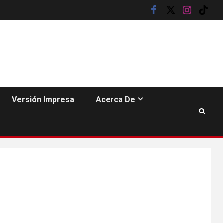
facebook
twitter
instagram
tik
tok
HOGAR Y SALUD
6
Gas radón exige
atención de
Versión Impresa
Acerca De
compradores e
inquilinos
7
HOGAR Y SALUD
Insistir también tiene
su precio
•
ESTADOS UNIDOS
HOGAR Y SALUD
NOTICIAS
8