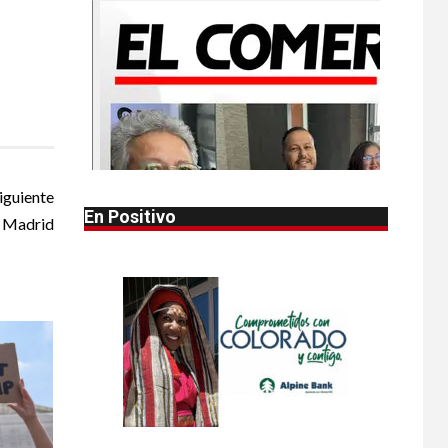
•
HOGAR Y SALUD
LOCAL
NOTICIAS
1
Reportan en
Colorado 110 casos
de salmonela por
consumo de
jalapeños
•
HOGAR Y SALUD
LOCAL
iguiente
2
NOTICIAS
En Positivo
l Madrid
Prevenga picaduras
de insectos de
verano en Colorado
•
HOGAR Y SALUD
LOCAL
3
NOTICIAS
Incendios y mala
calidad del aire
amenazan Colorado