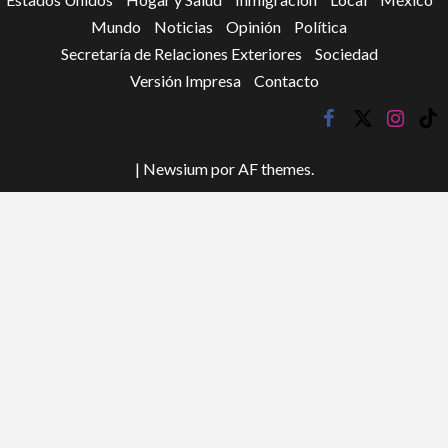
Mundo
Noticias
Opinión
Política
Secretaría de Relaciones Exteriores
Sociedad
Versión Impresa
Contacto
facebook
twitter
instagr
tik
tok
|
Newsium
por AF themes.