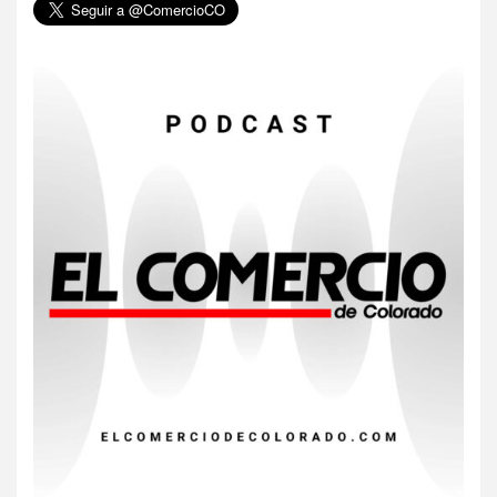
6
HOGAR Y SALUD
Gas radón exige atención de
compradores e inquilinos
7
HOGAR Y SALUD
Insistir también tiene su
precio
8
•
ESTADOS UNIDOS
HOGAR Y SALUD
NOTICIAS
EE. UU. reporta sus primeras
dos muertes por Cyclospora
en Michigan
9
•
ESTADOS UNIDOS
HOGAR Y SALUD
NOTICIAS