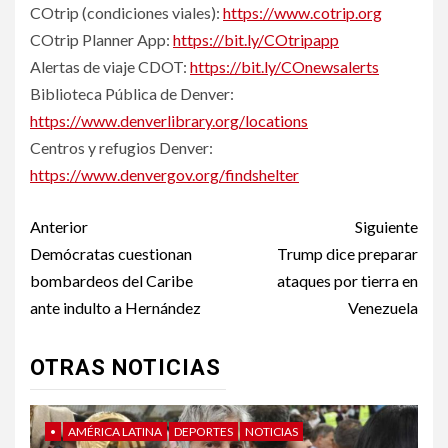
COtrip (condiciones viales):
https://www.cotrip.org
COtrip Planner App:
https://bit.ly/COtripapp
Alertas de viaje CDOT:
https://bit.ly/COnewsalerts
Biblioteca Pública de Denver:
https://www.denverlibrary.org/locations
Centros y refugios Denver:
https://www.denvergov.org/findshelter
Post
Anterior
Siguiente
navigation
Demócratas cuestionan
Trump dice preparar
bombardeos del Caribe
ataques por tierra en
ante indulto a Hernández
Venezuela
OTRAS NOTICIAS
•
AMÉRICA LATINA
DEPORTES
NOTICIAS