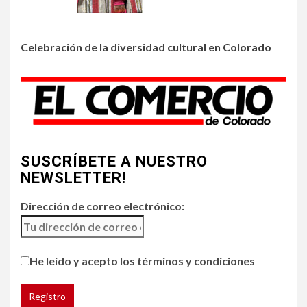
3
Celebración de la diversidad cultural en Colorado
•
HOGAR Y SALUD
LOCAL
NOTICIAS
Incendios y mala calidad del
aire amenazan Colorado
4
•
ESTADOS UNIDOS
HOGAR Y SALUD
NOTICIAS
SUSCRÍBETE A NUESTRO
Chipotle retira chiles
jalapeños de varios
NEWSLETTER!
restaurantes
Dirección de correo electrónico:
5
HOGAR Y SALUD
Generación Z ignora riesgo
He leído y acepto los términos y condiciones
de cáncer al broncearse