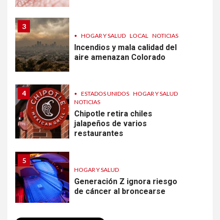
3
•
HOGAR Y SALUD
LOCAL
NOTICIAS
Incendios y mala calidad del
aire amenazan Colorado
4
•
ESTADOS UNIDOS
HOGAR Y SALUD
NOTICIAS
Chipotle retira chiles
jalapeños de varios
restaurantes
5
HOGAR Y SALUD
Generación Z ignora riesgo
de cáncer al broncearse