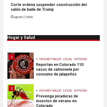
Más casos de sarampión en
Corte ordena suspender construcción del
EEUU este año que en 2025
salón de baile de Trump
agosto 7, 2026
10
•
ESTADOS UNIDOS
HOGAR Y SALUD
NOTICIAS
Van 4,100 casos confirmados
Hogar y Salud
por parásito que causa
diarrea en EEUU
1
•
HOGAR Y SALUD
LOCAL
NOTICIAS
Reportan en Colorado 110
casos de salmonela por
consumo de jalapeños
2
•
HOGAR Y SALUD
LOCAL
NOTICIAS
Prevenga picaduras de
insectos de verano en
Colorado