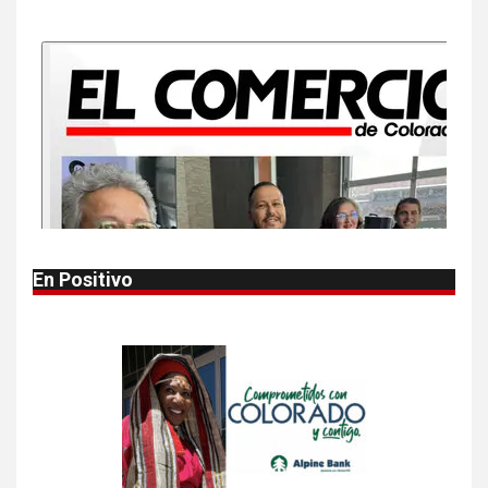
Más casos de sarampión en
EEUU este año que en 2025
10
•
ESTADOS UNIDOS
HOGAR Y SALUD
NOTICIAS
Van 4,100 casos confirmados
por parásito que causa
diarrea en EEUU
1
•
HOGAR Y SALUD
LOCAL
NOTICIAS
En Positivo
Reportan en Colorado 110
casos de salmonela por
consumo de jalapeños
2
•
HOGAR Y SALUD
LOCAL
NOTICIAS
Prevenga picaduras de
insectos de verano en
Colorado