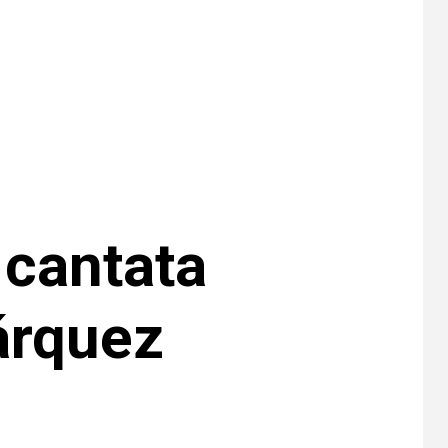
EE. UU. reporta sus
primeras dos
muertes por
Cyclospora en
Michigan
•
ESTADOS UNIDOS
9
HOGAR Y SALUD
NOTICIAS
Más casos de
sarampión en EEUU
este año que en 2025
 cantata
•
ESTADOS UNIDOS
10
HOGAR Y SALUD
NOTICIAS
Van 4,100 casos
árquez
confirmados por
parásito que causa
diarrea en EEUU
•
HOGAR Y SALUD
LOCAL
NOTICIAS
1