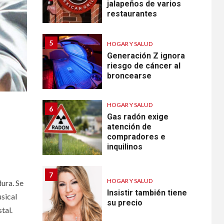
jalapeños de varios
restaurantes
5
HOGAR Y SALUD
Generación Z ignora
riesgo de cáncer al
broncearse
HOGAR Y SALUD
6
Gas radón exige
atención de
compradores e
inquilinos
7
HOGAR Y SALUD
ura. Se
Insistir también tiene
sical
su precio
tal.