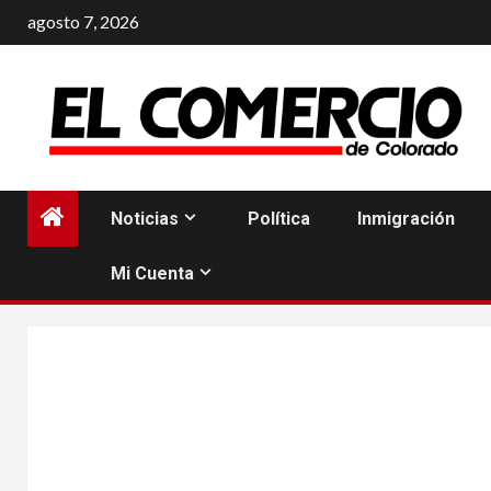
Saltar
agosto 7, 2026
al
contenido
Noticias
Política
Inmigración
Mi Cuenta