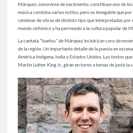
Márquez, sonorense de nacimiento, constituye uno de lo
música combina varios estilos, pero es innegable que por
centenar de obras de distinto tipo que interpretadas por
mundo sinfónico y ha permeado a la cultura popular de M
La cantata “Sueños” de Márquez incluirá un coro de nov
de la región. Un importante detalle de la puesta en escena
América Indígena, India y Estados Unidos. Los textos q
Martin Luther King Jr., giran en torno a temas de justicia s