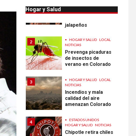
Reportan en
Colorado 110 casos
Hogar y Salud
de salmonela por
consumo de
jalapeños
•
HOGAR Y SALUD
LOCAL
2
NOTICIAS
Prevenga picaduras
de insectos de
verano en Colorado
•
HOGAR Y SALUD
LOCAL
3
NOTICIAS
Incendios y mala
calidad del aire
amenazan Colorado
•
ESTADOS UNIDOS
4
HOGAR Y SALUD
NOTICIAS
Chipotle retira chiles