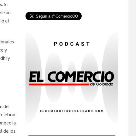
. Si
•
ESTADOS UNIDOS
 de un
HOGAR Y SALUD
NOTICIAS
8
EE. UU. reporta sus
ió el
primeras dos
muertes por
Cyclospora en
ionales
Michigan
co y
dhi y
•
ESTADOS UNIDOS
9
HOGAR Y SALUD
NOTICIAS
Más casos de
sarampión en EEUU
este año que en 2025
•
ESTADOS UNIDOS
10
HOGAR Y SALUD
NOTICIAS
ón de
Van 4,100 casos
celebrar
confirmados por
parásito que causa
onoce la
diarrea en EEUU
á de los