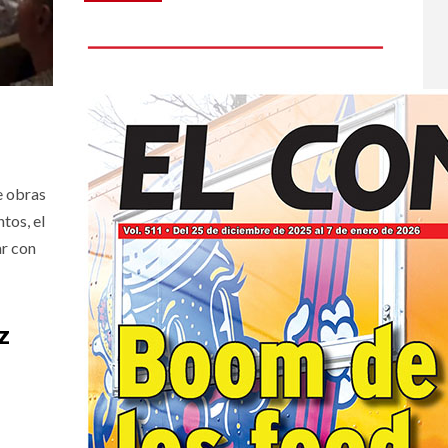
e obras
tos, el
ar con
z