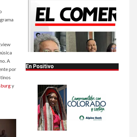
•
HOGAR Y SALUD
LOCAL
o
NOTICIAS
1
Reportan en
rograma
Colorado 110 casos
de salmonela por
consumo de
jalapeños
tview
música
•
HOGAR Y SALUD
LOCAL
2
no. A
NOTICIAS
En Positivo
ente por
Prevenga picaduras
de insectos de
atinos
verano en Colorado
sburg
y
•
HOGAR Y SALUD
LOCAL
3
NOTICIAS
Incendios y mala
calidad del aire
amenazan Colorado