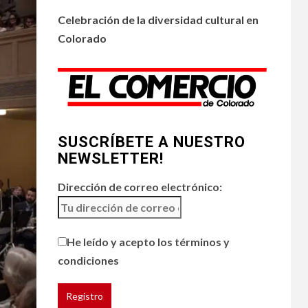
•
ESTADOS UNIDOS
4
HOGAR Y SALUD
NOTICIAS
Celebración de la diversidad cultural en
Chipotle retira chiles
Colorado
jalapeños de varios
restaurantes
5
HOGAR Y SALUD
Generación Z ignora
riesgo de cáncer al
SUSCRÍBETE A NUESTRO
broncearse
NEWSLETTER!
Dirección de correo electrónico:
He leído y acepto los términos y
condiciones