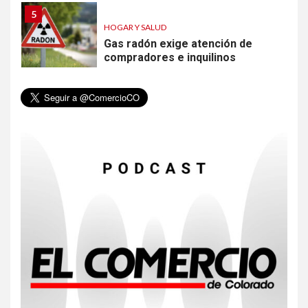
5
HOGAR Y SALUD
Gas radón exige atención de
compradores e inquilinos
6
HOGAR Y SALUD
Insistir también tiene su
precio
7
•
ESTADOS UNIDOS
HOGAR Y SALUD
NOTICIAS
EE. UU. reporta sus primeras
dos muertes por Cyclospora
en Michigan
8
•
ESTADOS UNIDOS
HOGAR Y SALUD