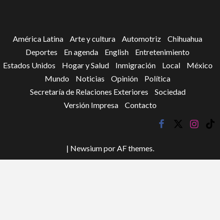
América Latina
Arte y cultura
Automotriz
Chihuahua
Deportes
En agenda
English
Entretenimiento
Estados Unidos
Hogar y Salud
Inmigración
Local
México
Mundo
Noticias
Opinión
Política
Secretaría de Relaciones Exteriores
Sociedad
Versión Impresa
Contacto
facebook
twitter
instagr
tik
tok
|
Newsium
por AF themes.