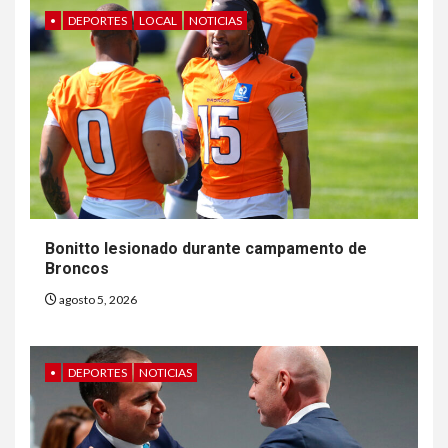
•
DEPORTES
LOCAL
NOTICIAS
6
HOGAR Y SALUD
Insistir también tiene su
precio
Bonitto lesionado durante campamento de
Broncos
7
•
ESTADOS UNIDOS
HOGAR Y SALUD
NOTICIAS
agosto 5, 2026
EE. UU. reporta sus primeras
dos muertes por Cyclospora
en Michigan
•
DEPORTES
NOTICIAS
8
•
ESTADOS UNIDOS
HOGAR Y SALUD
NOTICIAS