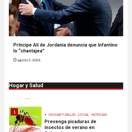
Más casos de sarampión en
EEUU este año que en 2025
9
•
ESTADOS UNIDOS
HOGAR Y SALUD
NOTICIAS
Van 4,100 casos confirmados
Príncipe Ali de Jordania denuncia que Infantino
por parásito que causa
lo “chantajea”
diarrea en EEUU
agosto 5, 2026
10
•
ESTADOS UNIDOS
HOGAR Y SALUD
NOTICIAS
Sigue investigación sobre
Hogar y Salud
Taylor Farms por lechuga
contaminada
1
•
HOGAR Y SALUD
LOCAL
NOTICIAS
Prevenga picaduras de
insectos de verano en