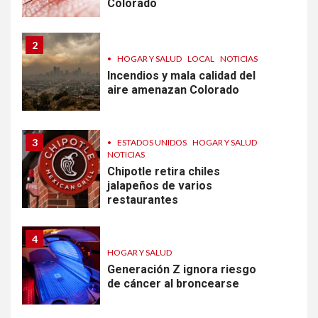
Colorado
2
•
HOGAR Y SALUD
LOCAL
NOTICIAS
Incendios y mala calidad del
aire amenazan Colorado
3
•
ESTADOS UNIDOS
HOGAR Y SALUD
NOTICIAS
Chipotle retira chiles
jalapeños de varios
restaurantes
4
HOGAR Y SALUD
Generación Z ignora riesgo
de cáncer al broncearse