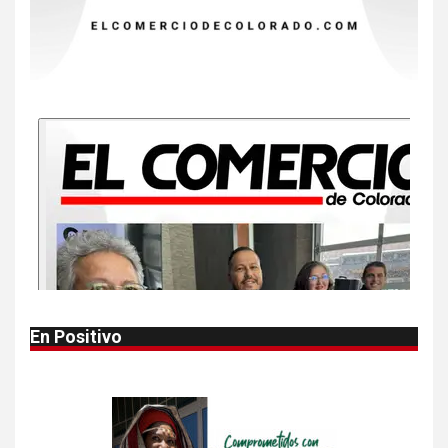
9
•
ESTADOS UNIDOS
HOGAR Y SALUD
NOTICIAS
Más casos de sarampión en
EEUU este año que en 2025
10
•
ESTADOS UNIDOS
HOGAR Y SALUD
NOTICIAS
Van 4,100 casos confirmados
por parásito que causa
diarrea en EEUU
1
•
HOGAR Y SALUD
LOCAL
NOTICIAS
En Positivo
Reportan en Colorado 110
casos de salmonela por
consumo de jalapeños