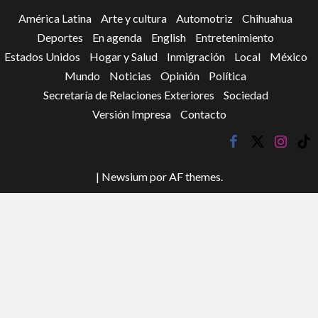
América Latina
Arte y cultura
Automotriz
Chihuahua
Deportes
En agenda
English
Entretenimiento
Estados Unidos
Hogar y Salud
Inmigración
Local
México
Mundo
Noticias
Opinión
Política
Secretaría de Relaciones Exteriores
Sociedad
Versión Impresa
Contacto
facebook
twitter
instagr
tik
tok
|
Newsium
por AF themes.