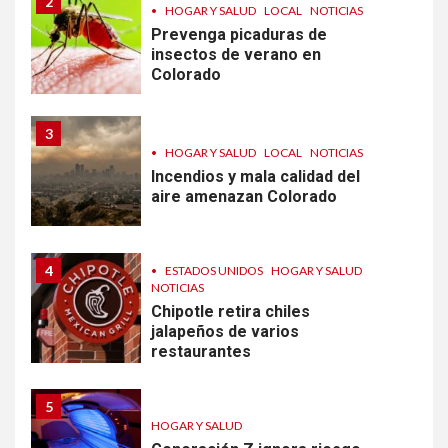
2
•
HOGAR Y SALUD
LOCAL
NOTICIAS
Prevenga picaduras de
insectos de verano en
Colorado
3
•
HOGAR Y SALUD
LOCAL
NOTICIAS
Incendios y mala calidad del
aire amenazan Colorado
4
•
ESTADOS UNIDOS
HOGAR Y SALUD
NOTICIAS
Chipotle retira chiles
jalapeños de varios
restaurantes
5
HOGAR Y SALUD