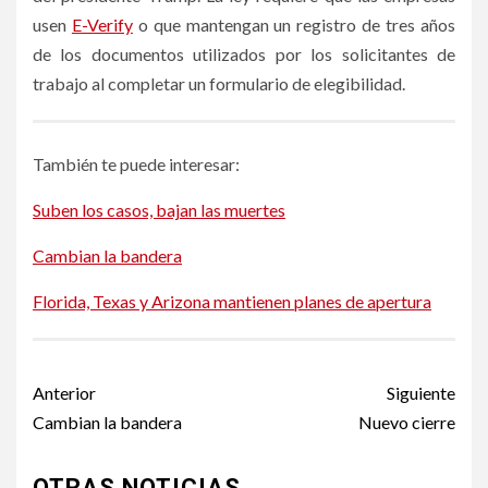
usen
E-Verify
o que mantengan un registro de tres años
de los documentos utilizados por los solicitantes de
trabajo al completar un formulario de elegibilidad.
También te puede interesar:
Suben los casos, bajan las muertes
Cambian la bandera
Florida, Texas y Arizona mantienen planes de apertura
Post
Anterior
Siguiente
navigation
Cambian la bandera
Nuevo cierre
OTRAS NOTICIAS