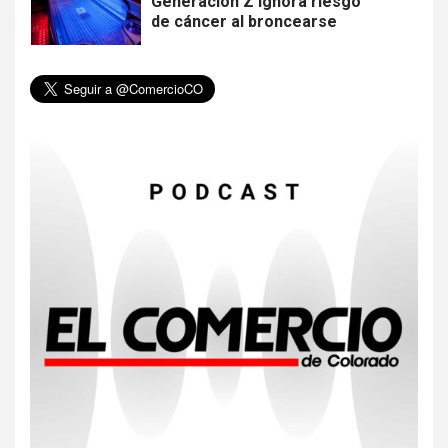
Generación Z ignora riesgo
de cáncer al broncearse
6
HOGAR Y SALUD
Gas radón exige atención de
compradores e inquilinos
7
HOGAR Y SALUD
Insistir también tiene su
precio
8
•
ESTADOS UNIDOS
HOGAR Y SALUD
NOTICIAS
EE. UU. reporta sus primeras
dos muertes por Cyclospora
en Michigan