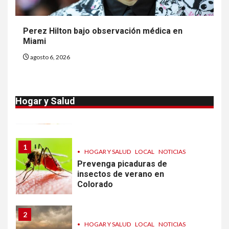
9
•
ESTADOS UNIDOS
HOGAR Y SALUD
NOTICIAS
Van 4,100 casos confirmados
Perez Hilton bajo observación médica en
por parásito que causa
Miami
diarrea en EEUU
agosto 6, 2026
10
•
ESTADOS UNIDOS
HOGAR Y SALUD
NOTICIAS
Sigue investigación sobre
Hogar y Salud
Taylor Farms por lechuga
contaminada
1
•
HOGAR Y SALUD
LOCAL
NOTICIAS
Prevenga picaduras de
insectos de verano en
Colorado
2
•
HOGAR Y SALUD
LOCAL
NOTICIAS