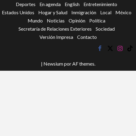
Deportes
En agenda
English
Entretenimiento
Estados Unidos
Hogar y Salud
Inmigración
Local
México
Mundo
Noticias
Opinión
Política
Secretaría de Relaciones Exteriores
Sociedad
Versión Impresa
Contacto
facebook
twitter
instagr
tik
tok
|
Newsium
por AF themes.