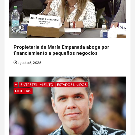
6
HOGAR Y SALUD
Insistir también tiene su
precio
Propietaria de María Empanada aboga por
financiamiento a pequeños negocios
7
•
ESTADOS UNIDOS
HOGAR Y SALUD
NOTICIAS
agosto 6, 2026
EE. UU. reporta sus primeras
dos muertes por Cyclospora
en Michigan
•
ENTRETENIMIENTO
ESTADOS UNIDOS
NOTICIAS
8
•
ESTADOS UNIDOS
HOGAR Y SALUD
NOTICIAS
Más casos de sarampión en
EEUU este año que en 2025