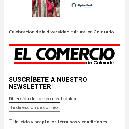
•
HOGAR Y SALUD
LOCAL
NOTICIAS
Incendios y mala calidad del
aire amenazan Colorado
Celebración de la diversidad cultural en Colorado
3
•
ESTADOS UNIDOS
HOGAR Y SALUD
NOTICIAS
Chipotle retira chiles
jalapeños de varios
restaurantes
4
SUSCRÍBETE A NUESTRO
HOGAR Y SALUD
NEWSLETTER!
Generación Z ignora riesgo
de cáncer al broncearse
Dirección de correo electrónico:
5
HOGAR Y SALUD
He leído y acepto los términos y condiciones
Gas radón exige atención de