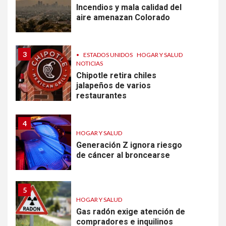
Incendios y mala calidad del
aire amenazan Colorado
3
•
ESTADOS UNIDOS
HOGAR Y SALUD
NOTICIAS
Chipotle retira chiles
jalapeños de varios
restaurantes
4
HOGAR Y SALUD
Generación Z ignora riesgo
de cáncer al broncearse
5
HOGAR Y SALUD
Gas radón exige atención de
compradores e inquilinos