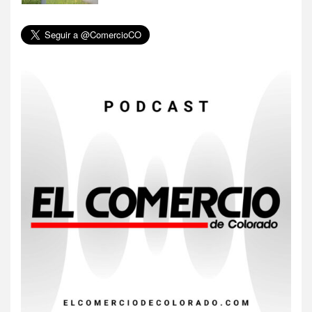
6
HOGAR Y SALUD
Insistir también tiene su
precio
7
•
ESTADOS UNIDOS
HOGAR Y SALUD
NOTICIAS
EE. UU. reporta sus primeras
dos muertes por Cyclospora
en Michigan
8
•
ESTADOS UNIDOS
HOGAR Y SALUD
NOTICIAS
Más casos de sarampión en
EEUU este año que en 2025