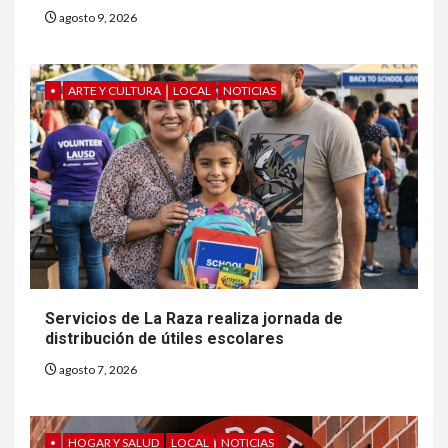
agosto 9, 2026
•
ARTE Y CULTURA
LOCAL
NOTICIAS
6
HOGAR Y SALUD
Generación Z ignora riesgo
de cáncer al broncearse
7
Servicios de La Raza realiza jornada de
HOGAR Y SALUD
distribución de útiles escolares
Gas radón exige atención de
compradores e inquilinos
agosto 7, 2026
8
•
HOGAR Y SALUD
LOCAL
NOTICIAS