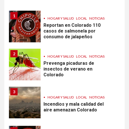
1
•
HOGAR Y SALUD
LOCAL
NOTICIAS
Reportan en Colorado 110
casos de salmonela por
consumo de jalapeños
2
•
HOGAR Y SALUD
LOCAL
NOTICIAS
Prevenga picaduras de
insectos de verano en
Colorado
3
•
HOGAR Y SALUD
LOCAL
NOTICIAS
Incendios y mala calidad del
aire amenazan Colorado