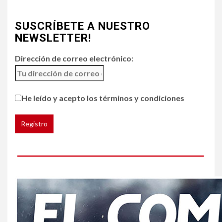
4
•
ESTADOS UNIDOS
HOGAR Y SALUD
NOTICIAS
SUSCRÍBETE A NUESTRO
Chipotle retira chiles
jalapeños de varios
NEWSLETTER!
restaurantes
Dirección de correo electrónico:
5
HOGAR Y SALUD
Generación Z ignora riesgo
He leído y acepto los términos y condiciones
de cáncer al broncearse