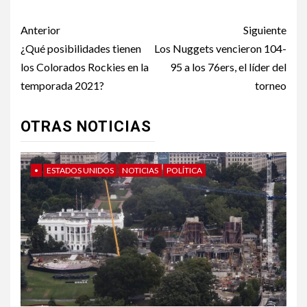
Post
Anterior
Siguiente
navigation
¿Qué posibilidades tienen
Los Nuggets vencieron 104-
los Colorados Rockies en la
95 a los 76ers, el líder del
temporada 2021?
torneo
OTRAS NOTICIAS
•
ESTADOS UNIDOS
NOTICIAS
POLÍTICA