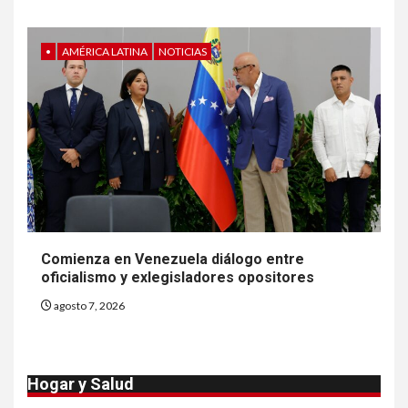
precio
•
AMÉRICA LATINA
NOTICIAS
8
•
ESTADOS UNIDOS
HOGAR Y SALUD
NOTICIAS
EE. UU. reporta sus primeras
dos muertes por Cyclospora
en Michigan
9
•
ESTADOS UNIDOS
HOGAR Y SALUD
NOTICIAS
Más casos de sarampión en
Comienza en Venezuela diálogo entre
EEUU este año que en 2025
oficialismo y exlegisladores opositores
agosto 7, 2026
10
•
ESTADOS UNIDOS
HOGAR Y SALUD
NOTICIAS
Van 4,100 casos confirmados
Hogar y Salud
por parásito que causa
diarrea en EEUU