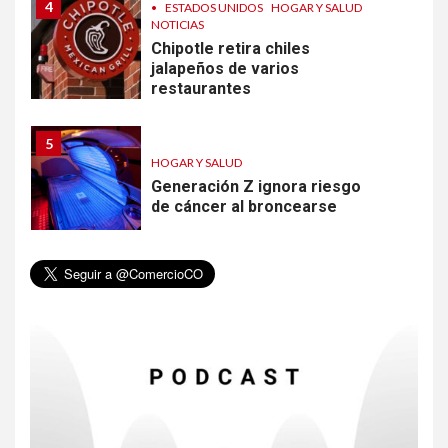
4
•
ESTADOS UNIDOS
HOGAR Y SALUD
NOTICIAS
Chipotle retira chiles
jalapeños de varios
restaurantes
5
HOGAR Y SALUD
Generación Z ignora riesgo
de cáncer al broncearse
6
HOGAR Y SALUD
Gas radón exige atención de
compradores e inquilinos
7
HOGAR Y SALUD