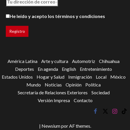
He leído y acepto los términos y condiciones
América Latina
Arte y cultura
Automotriz
Chihuahua
Deportes
En agenda
English
Entretenimiento
Estados Unidos
Hogar y Salud
Inmigración
Local
México
Mundo
Noticias
Opinión
Política
Secretaría de Relaciones Exteriores
Sociedad
Versión Impresa
Contacto
facebook
twitter
instagr
tik
tok
|
Newsium
por AF themes.