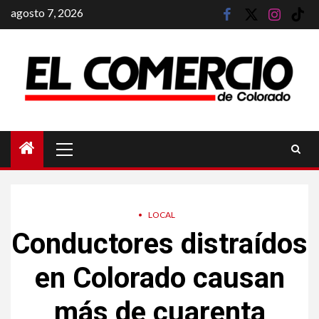
Saltar
agosto 7, 2026
facebook
twitter
instagram
tik
al
tok
contenido
Menú
principal
•
LOCAL
Conductores distraídos
en Colorado causan
más de cuarenta