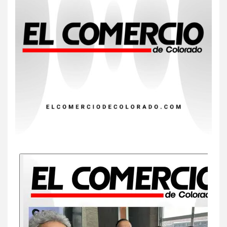
Insistir también tiene su
precio
8
•
ESTADOS UNIDOS
HOGAR Y SALUD
NOTICIAS
EE. UU. reporta sus primeras
dos muertes por Cyclospora
en Michigan
9
•
ESTADOS UNIDOS
HOGAR Y SALUD
NOTICIAS
Más casos de sarampión en
EEUU este año que en 2025
10
•
ESTADOS UNIDOS
HOGAR Y SALUD
NOTICIAS
Van 4,100 casos confirmados
por parásito que causa