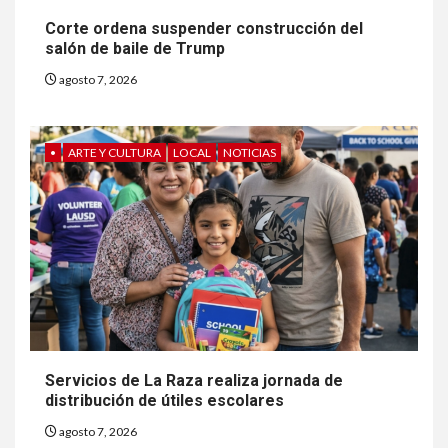
Corte ordena suspender construcción del
salón de baile de Trump
agosto 7, 2026
•
ARTE Y CULTURA
LOCAL
NOTICIAS
6
HOGAR Y SALUD
Gas radón exige atención de
compradores e inquilinos
Servicios de La Raza realiza jornada de
distribución de útiles escolares
7
HOGAR Y SALUD
agosto 7, 2026
Insistir también tiene su