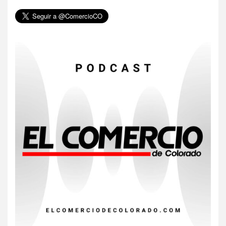
6
HOGAR Y SALUD
Gas radón exige atención de
compradores e inquilinos
7
HOGAR Y SALUD
Insistir también tiene su
precio
8
•
ESTADOS UNIDOS
HOGAR Y SALUD
NOTICIAS
EE. UU. reporta sus primeras
dos muertes por Cyclospora
en Michigan
9