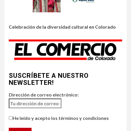
insectos de verano en
Colorado
3
Celebración de la diversidad cultural en Colorado
•
HOGAR Y SALUD
LOCAL
NOTICIAS
Incendios y mala calidad del
aire amenazan Colorado
4
•
ESTADOS UNIDOS
HOGAR Y SALUD
NOTICIAS
SUSCRÍBETE A NUESTRO
Chipotle retira chiles
jalapeños de varios
NEWSLETTER!
restaurantes
Dirección de correo electrónico:
5
HOGAR Y SALUD
Generación Z ignora riesgo
He leído y acepto los términos y condiciones
de cáncer al broncearse