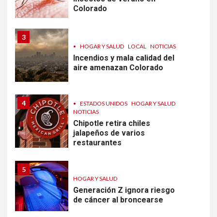
Colorado
3
•
HOGAR Y SALUD
LOCAL
NOTICIAS
Incendios y mala calidad del
aire amenazan Colorado
4
•
ESTADOS UNIDOS
HOGAR Y SALUD
NOTICIAS
Chipotle retira chiles
jalapeños de varios
restaurantes
5
HOGAR Y SALUD
Generación Z ignora riesgo
de cáncer al broncearse