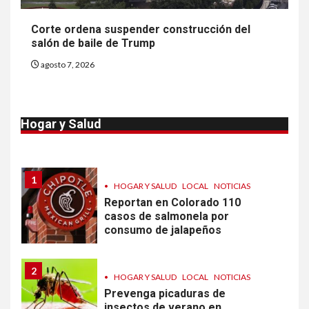
NOTICIAS
Más casos de sarampión en
Corte ordena suspender construcción del
EEUU este año que en 2025
salón de baile de Trump
agosto 7, 2026
10
•
ESTADOS UNIDOS
HOGAR Y SALUD
NOTICIAS
Van 4,100 casos confirmados
Hogar y Salud
por parásito que causa
diarrea en EEUU
1
•
HOGAR Y SALUD
LOCAL
NOTICIAS
Reportan en Colorado 110
casos de salmonela por
consumo de jalapeños
2
•
HOGAR Y SALUD
LOCAL
NOTICIAS
Prevenga picaduras de
insectos de verano en