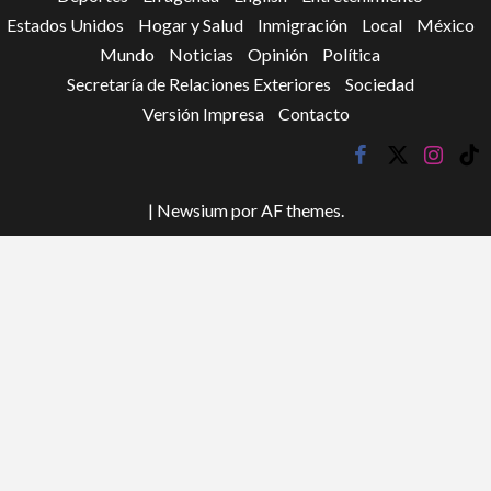
Estados Unidos
Hogar y Salud
Inmigración
Local
México
Mundo
Noticias
Opinión
Política
Secretaría de Relaciones Exteriores
Sociedad
Versión Impresa
Contacto
facebook
twitter
instagr
tik
tok
|
Newsium
por AF themes.