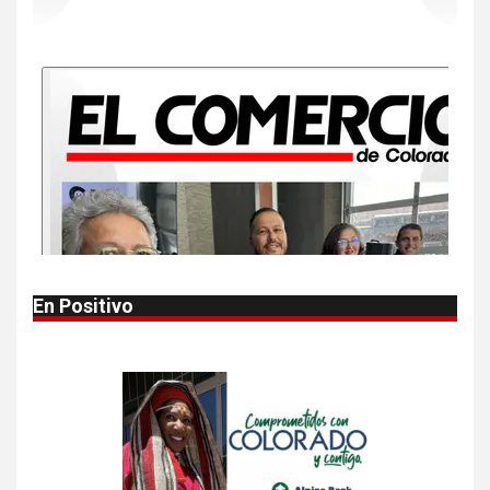
•
ESTADOS UNIDOS
HOGAR Y SALUD
NOTICIAS
Más casos de sarampión en
EEUU este año que en 2025
10
•
ESTADOS UNIDOS
HOGAR Y SALUD
NOTICIAS
Van 4,100 casos confirmados
por parásito que causa
diarrea en EEUU
1
•
HOGAR Y SALUD
LOCAL
NOTICIAS
En Positivo
Reportan en Colorado 110
casos de salmonela por
consumo de jalapeños
2
•
HOGAR Y SALUD
LOCAL
NOTICIAS
Prevenga picaduras de