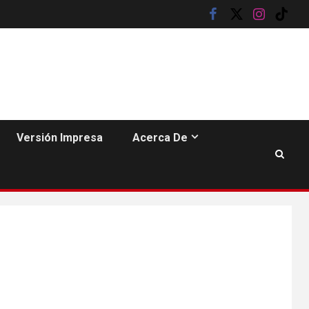
facebook
twitter
instagram
tik
tok
HOGAR Y SALUD
6
Gas radón exige
atención de
Versión Impresa
Acerca De
compradores e
inquilinos
7
HOGAR Y SALUD
Insistir también tiene
su precio
•
ESTADOS UNIDOS
HOGAR Y SALUD
NOTICIAS
8