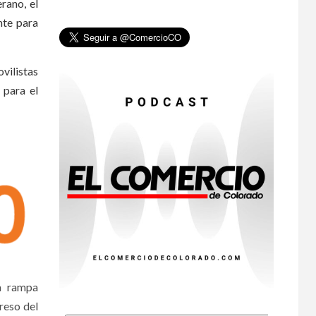
rano, el
•
ESTADOS UNIDOS
te para
HOGAR Y SALUD
NOTICIAS
8
EE. UU. reporta sus
primeras dos
vilistas
muertes por
Cyclospora en
 para el
Michigan
•
ESTADOS UNIDOS
9
HOGAR Y SALUD
NOTICIAS
Más casos de
sarampión en EEUU
este año que en 2025
•
ESTADOS UNIDOS
10
HOGAR Y SALUD
NOTICIAS
Van 4,100 casos
confirmados por
parásito que causa
la rampa
diarrea en EEUU
reso del