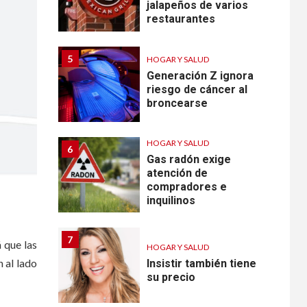
jalapeños de varios
restaurantes
5
HOGAR Y SALUD
Generación Z ignora
riesgo de cáncer al
broncearse
HOGAR Y SALUD
6
Gas radón exige
atención de
compradores e
inquilinos
7
 que las
HOGAR Y SALUD
n al lado
Insistir también tiene
su precio