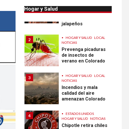
Reportan en
Colorado 110 casos
Hogar y Salud
de salmonela por
consumo de
jalapeños
•
HOGAR Y SALUD
LOCAL
2
NOTICIAS
Prevenga picaduras
de insectos de
verano en Colorado
•
HOGAR Y SALUD
LOCAL
3
NOTICIAS
Incendios y mala
calidad del aire
amenazan Colorado
•
ESTADOS UNIDOS
4
HOGAR Y SALUD
NOTICIAS
Chipotle retira chiles