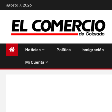
Saltar
agosto 7, 2026
al
contenido
Noticias
Política
Inmigración
Mi Cuenta