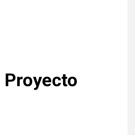
EE. UU. reporta sus
primeras dos
muertes por
Cyclospora en
Michigan
•
ESTADOS UNIDOS
9
HOGAR Y SALUD
NOTICIAS
Más casos de
sarampión en EEUU
este año que en 2025
l Proyecto
•
ESTADOS UNIDOS
10
HOGAR Y SALUD
NOTICIAS
Van 4,100 casos
confirmados por
parásito que causa
diarrea en EEUU
•
HOGAR Y SALUD
LOCAL
NOTICIAS
1