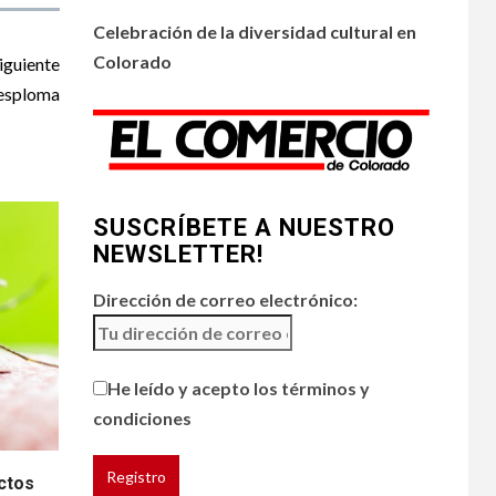
•
ESTADOS UNIDOS
4
HOGAR Y SALUD
NOTICIAS
Celebración de la diversidad cultural en
Chipotle retira chiles
Colorado
iguiente
jalapeños de varios
desploma
restaurantes
5
HOGAR Y SALUD
Generación Z ignora
riesgo de cáncer al
SUSCRÍBETE A NUESTRO
broncearse
NEWSLETTER!
Dirección de correo electrónico:
He leído y acepto los términos y
condiciones
ctos