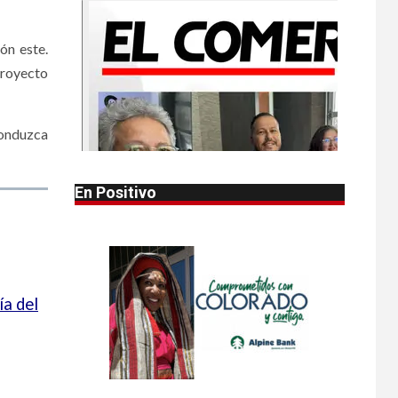
•
HOGAR Y SALUD
LOCAL
NOTICIAS
1
ón este.
Reportan en
Colorado 110 casos
Proyecto
de salmonela por
consumo de
jalapeños
conduzca
•
HOGAR Y SALUD
LOCAL
2
NOTICIAS
En Positivo
Prevenga picaduras
de insectos de
verano en Colorado
•
HOGAR Y SALUD
LOCAL
3
NOTICIAS
a del
Incendios y mala
calidad del aire
amenazan Colorado