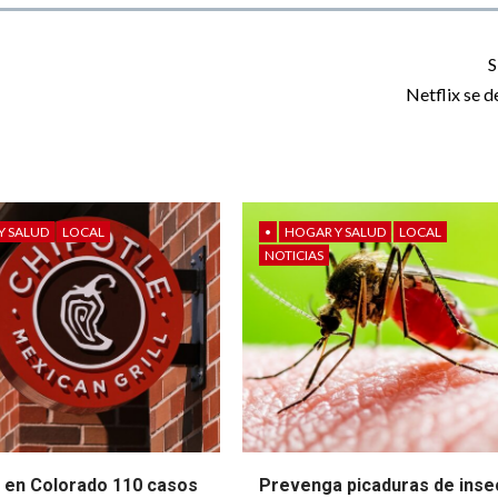
S
Netflix se 
Y SALUD
LOCAL
•
HOGAR Y SALUD
LOCAL
NOTICIAS
 en Colorado 110 casos
Prevenga picaduras de inse