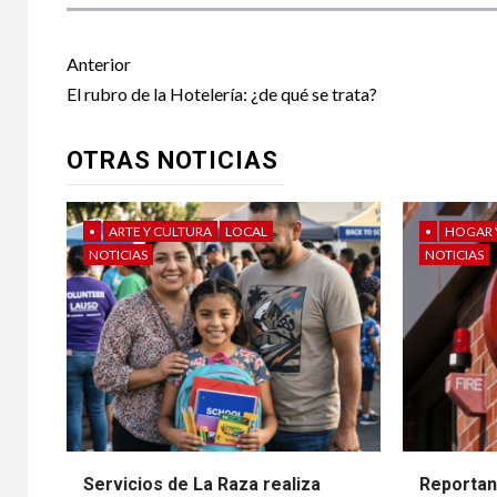
Post
Anterior
navigation
El rubro de la Hotelería: ¿de qué se trata?
OTRAS NOTICIAS
•
ARTE Y CULTURA
LOCAL
•
HOGAR 
NOTICIAS
NOTICIAS
Servicios de La Raza realiza
Reportan