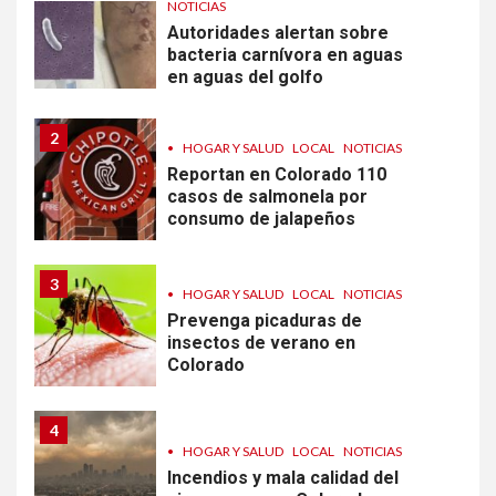
NOTICIAS
Autoridades alertan sobre
bacteria carnívora en aguas
en aguas del golfo
2
•
HOGAR Y SALUD
LOCAL
NOTICIAS
Reportan en Colorado 110
casos de salmonela por
consumo de jalapeños
3
•
HOGAR Y SALUD
LOCAL
NOTICIAS
Prevenga picaduras de
insectos de verano en
Colorado
4
•
HOGAR Y SALUD
LOCAL
NOTICIAS
Incendios y mala calidad del