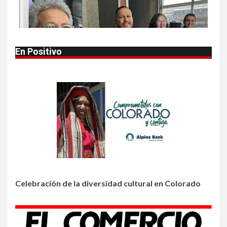
NOTICIAS
Autoridades alertan sobre
bacteria carnívora en aguas
en aguas del golfo
En Positivo
2
•
HOGAR Y SALUD
LOCAL
NOTICIAS
Reportan en Colorado 110
casos de salmonela por
consumo de jalapeños
3
•
HOGAR Y SALUD
LOCAL
NOTICIAS
Prevenga picaduras de
insectos de verano en
Colorado
Celebración de la diversidad cultural en Colorado
4
•
HOGAR Y SALUD
LOCAL
NOTICIAS
Incendios y mala calidad del