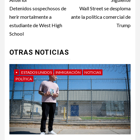
Post
navigation
Detenidos sospechosos de
Wall Street se desploma
herir mortalmente a
ante la política comercial de
estudiante de West High
Trump
School
OTRAS NOTICIAS
•
ESTADOS UNIDOS
INMIGRACIÓN
NOTICIAS
POLÍTICA