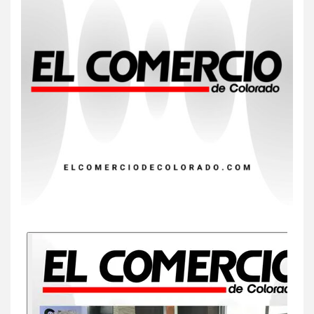
8
HOGAR Y SALUD
Insistir también tiene su
precio
9
•
ESTADOS UNIDOS
HOGAR Y SALUD
NOTICIAS
EE. UU. reporta sus primeras
dos muertes por Cyclospora
en Michigan
10
•
ESTADOS UNIDOS
HOGAR Y SALUD
NOTICIAS
Más casos de sarampión en
EEUU este año que en 2025
1
•
ESTADOS UNIDOS
HOGAR Y SALUD