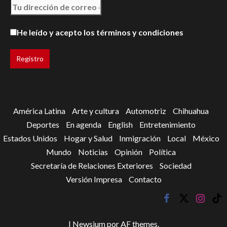
He leído y acepto los términos y condiciones
América Latina
Arte y cultura
Automotriz
Chihuahua
Deportes
En agenda
English
Entretenimiento
Estados Unidos
Hogar y Salud
Inmigración
Local
México
Mundo
Noticias
Opinión
Política
Secretaría de Relaciones Exteriores
Sociedad
Versión Impresa
Contacto
facebook
twitter
instagr
tik
tok
|
Newsium
por AF themes.