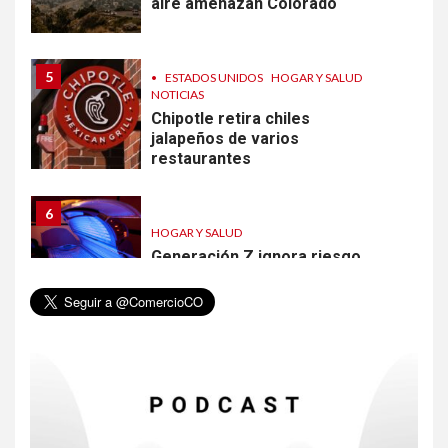
aire amenazan Colorado
5
•
ESTADOS UNIDOS
HOGAR Y SALUD
NOTICIAS
Chipotle retira chiles
jalapeños de varios
restaurantes
6
HOGAR Y SALUD
Generación Z ignora riesgo
de cáncer al broncearse
7
HOGAR Y SALUD
Gas radón exige atención de
compradores e inquilinos