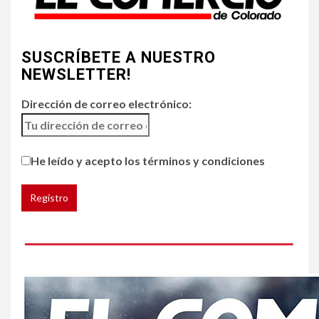
aire amenazan Colorado
SUSCRÍBETE A NUESTRO
5
•
ESTADOS UNIDOS
HOGAR Y SALUD
NOTICIAS
NEWSLETTER!
Chipotle retira chiles
jalapeños de varios
Dirección de correo electrónico:
restaurantes
He leído y acepto los términos y condiciones