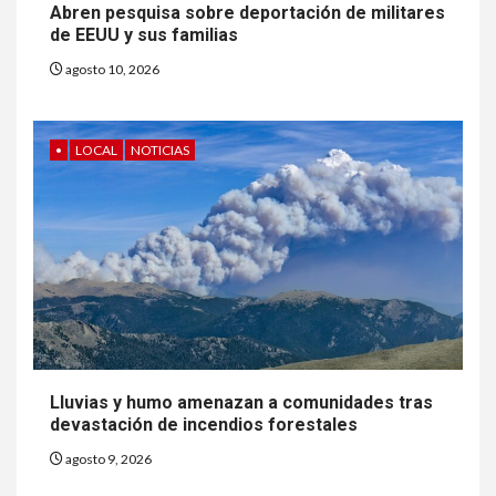
Abren pesquisa sobre deportación de militares
de EEUU y sus familias
agosto 10, 2026
•
LOCAL
NOTICIAS
6
HOGAR Y SALUD
Generación Z ignora riesgo
de cáncer al broncearse
7
Lluvias y humo amenazan a comunidades tras
HOGAR Y SALUD
devastación de incendios forestales
Gas radón exige atención de
compradores e inquilinos
agosto 9, 2026