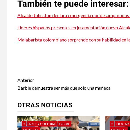
También te puede interesar:
Alcalde Johnston declara emergencia por desamparados
Líderes hispanos presentes en juramentación nuevo Alca
Malabarista colombiano sorprende con su habilidad en l
Abogado hispano dem
Abogado hispano dem
Post
Anterior
navigation
Barbie demuestra ser más que solo una muñeca
OTRAS NOTICIAS
•
ARTE Y CULTURA
LOCAL
•
HOGAR 
NOTICIAS
NOTICIAS