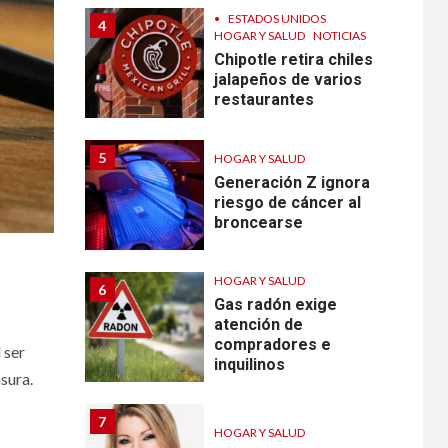
•
ESTADOS UNIDOS
4
HOGAR Y SALUD
NOTICIAS
Chipotle retira chiles
jalapeños de varios
restaurantes
5
HOGAR Y SALUD
Generación Z ignora
riesgo de cáncer al
broncearse
HOGAR Y SALUD
6
Gas radón exige
atención de
compradores e
 ser
inquilinos
sura.
7
HOGAR Y SALUD