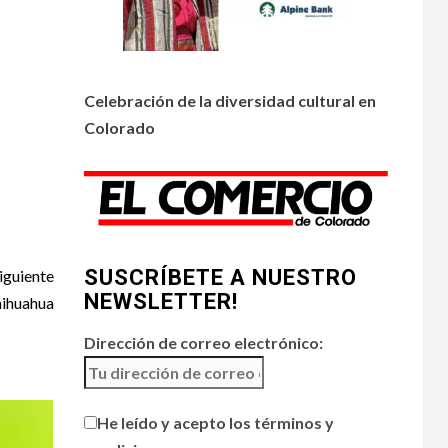
calidad del aire
amenazan Colorado
•
ESTADOS UNIDOS
4
HOGAR Y SALUD
NOTICIAS
Celebración de la diversidad cultural en
Chipotle retira chiles
Colorado
jalapeños de varios
restaurantes
5
HOGAR Y SALUD
Generación Z ignora
riesgo de cáncer al
SUSCRÍBETE A NUESTRO
iguiente
broncearse
NEWSLETTER!
hihuahua
Dirección de correo electrónico:
He leído y acepto los términos y