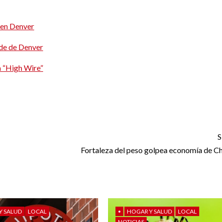
 en Denver
lde de Denver
a “High Wire”
anda a Policía de Westminster
anda a Policía de Westminster
S
Fortaleza del peso golpea economía de C
Y SALUD
LOCAL
•
HOGAR Y SALUD
LOCAL
NOTICIAS