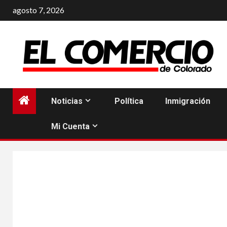
Saltar
agosto 7, 2026
al
contenido
Noticias
Política
Inmigración
Mi Cuenta