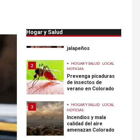
•
HOGAR Y SALUD
LOCAL
NOTICIAS
1
Reportan en
Colorado 110 casos
Hogar y Salud
de salmonela por
consumo de
jalapeños
•
HOGAR Y SALUD
LOCAL
2
NOTICIAS
Prevenga picaduras
de insectos de
verano en Colorado
•
HOGAR Y SALUD
LOCAL
3
NOTICIAS
Incendios y mala
calidad del aire
amenazan Colorado