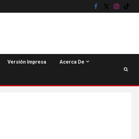
facebook
twitter
instagram
tik
tok
Versión Impresa
Acerca De
HOGAR Y SALUD
6
Gas radón exige
atención de
compradores e
inquilinos
7
HOGAR Y SALUD
Insistir también tiene
su precio