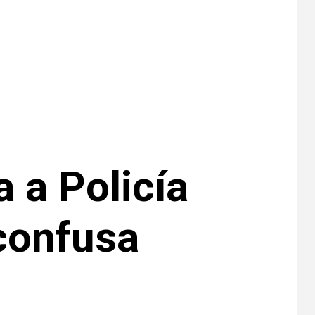
•
ESTADOS UNIDOS
HOGAR Y SALUD
NOTICIAS
8
EE. UU. reporta sus
primeras dos
muertes por
Cyclospora en
Michigan
•
ESTADOS UNIDOS
9
HOGAR Y SALUD
NOTICIAS
a Policía
Más casos de
sarampión en EEUU
este año que en 2025
confusa
•
ESTADOS UNIDOS
10
HOGAR Y SALUD
NOTICIAS
Van 4,100 casos
confirmados por
parásito que causa
diarrea en EEUU