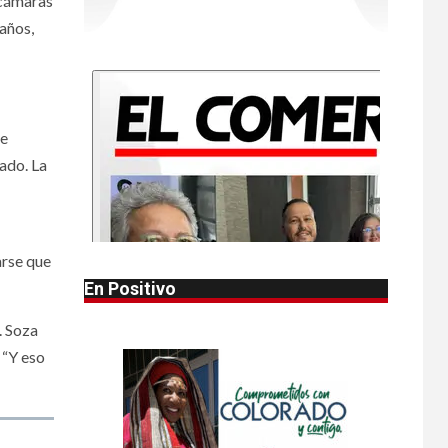
 cámaras
confirmados por
parásito que causa
 años,
diarrea en EEUU
•
HOGAR Y SALUD
LOCAL
NOTICIAS
1
Reportan en
de
Colorado 110 casos
ado. La
de salmonela por
consumo de
jalapeños
arse que
•
HOGAR Y SALUD
LOCAL
2
NOTICIAS
En Positivo
Prevenga picaduras
de insectos de
. Soza
verano en Colorado
 “Y eso
•
HOGAR Y SALUD
LOCAL
3
NOTICIAS
Incendios y mala