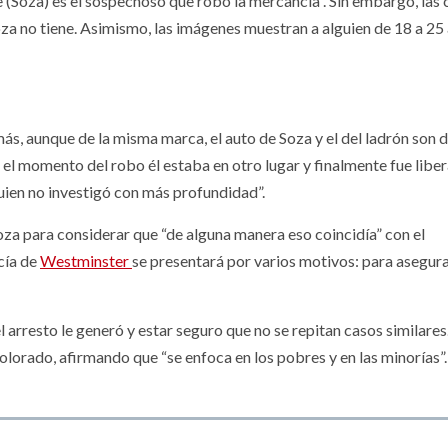
te (Soza) es el sospechoso que robó la mercancía”. Sin embargo, las
oza no tiene. Asimismo, las imágenes muestran a alguien de 18 a 25
s, aunque de la misma marca, el auto de Soza y el del ladrón son 
el momento del robo él estaba en otro lugar y finalmente fue liber
lguien no investigó con más profundidad”.
oza para considerar que “de alguna manera eso coincidía” con el
cía de
Westminster
se presentará por varios motivos: para asegur
l arresto le generó y estar seguro que no se repitan casos similares
Colorado, afirmando que “se enfoca en los pobres y en las minorías”.