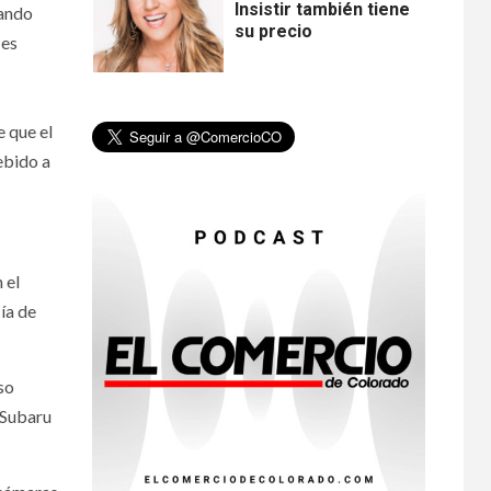
Insistir también tiene
sando
su precio
 es
•
ESTADOS UNIDOS
HOGAR Y SALUD
NOTICIAS
e que el
8
EE. UU. reporta sus
ebido a
primeras dos
muertes por
Cyclospora en
Michigan
 el
•
ESTADOS UNIDOS
9
HOGAR Y SALUD
NOTICIAS
cía de
Más casos de
sarampión en EEUU
este año que en 2025
so
 Subaru
•
ESTADOS UNIDOS
10
HOGAR Y SALUD
NOTICIAS
Van 4,100 casos