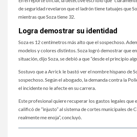
En el reporte oficial, la detective escribió que “claramen
de seguridad revelaron que el ladrón tiene tatuajes que S
mientras que Soza tiene 32.
Logra demostrar su identidad
Soza es 12 centímetros más alto que el sospechoso. Ademá
modelos y colores distintos. Soza logró demostrar que en 
situación, dijo Soza, se debió a que “desde el principio a
Sostuvo que a Arrick le bastó ver el nombre hispano de S
sospechoso. Según el abogado, la demanda contra la Poli
el incidente no le afecte en su carrera.
Este profesional quiere recuperar los gastos legales que e
calificó de “injusto” al sistema de cortes municipales de 
realmente me enoja”, concluyó.