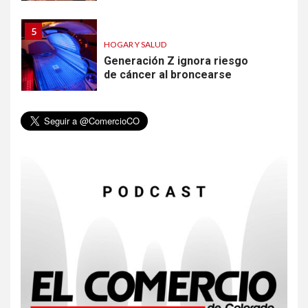
5
HOGAR Y SALUD
Generación Z ignora riesgo
de cáncer al broncearse
6
HOGAR Y SALUD
Gas radón exige atención de
compradores e inquilinos
7
HOGAR Y SALUD
Insistir también tiene su
precio
8
•
ESTADOS UNIDOS
HOGAR Y SALUD