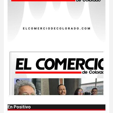
NOTICIAS
EE. UU. reporta sus primeras
dos muertes por Cyclospora
en Michigan
9
•
ESTADOS UNIDOS
HOGAR Y SALUD
NOTICIAS
Más casos de sarampión en
EEUU este año que en 2025
10
•
ESTADOS UNIDOS
HOGAR Y SALUD
NOTICIAS
Van 4,100 casos confirmados
por parásito que causa
diarrea en EEUU
1
•
HOGAR Y SALUD
LOCAL
NOTICIAS
En Positivo
Reportan en Colorado 110