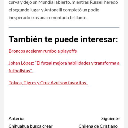
curva y dejó un Mundial abierto, mientras Russell heredó
el segundo lugar y Antonelli completó un podio
inesperado tras una remontada brillante.
También te puede interesar:
Broncos aceleran rumbo a playoffs
Johan López: “El futsal mejora habilidades y transforma a
futbolistas”
Toluca, Tigres y Cruz Azul son favoritos
Broncos aceleran rumbo a playoffs
Broncos aceleran rumbo a playoffs
Post
Anterior
Siguiente
Chihuahua busca crear
Chilena de Cristiano