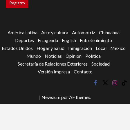
América Latina
Arte y cultura
Automotriz
Chihuahua
Deportes
En agenda
English
Entretenimiento
Estados Unidos
Hogar y Salud
Inmigración
Local
México
Mundo
Noticias
Opinión
Política
Secretaría de Relaciones Exteriores
Sociedad
Versión Impresa
Contacto
facebook
twitter
instagr
tik
tok
|
Newsium
por AF themes.