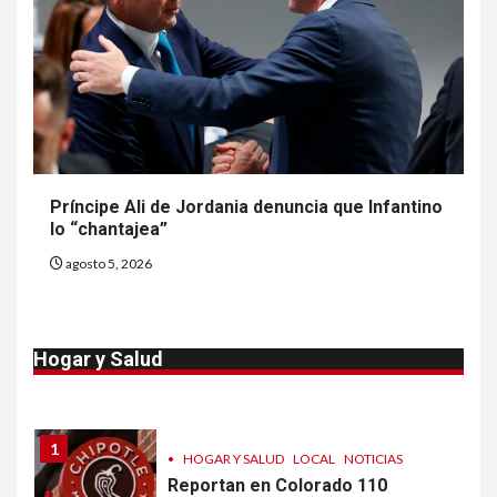
NOTICIAS
EE. UU. reporta sus primeras
dos muertes por Cyclospora
en Michigan
9
•
ESTADOS UNIDOS
HOGAR Y SALUD
NOTICIAS
Más casos de sarampión en
Príncipe Ali de Jordania denuncia que Infantino
EEUU este año que en 2025
lo “chantajea”
agosto 5, 2026
10
•
ESTADOS UNIDOS
HOGAR Y SALUD
NOTICIAS
Van 4,100 casos confirmados
Hogar y Salud
por parásito que causa
diarrea en EEUU
1
•
HOGAR Y SALUD
LOCAL
NOTICIAS
Reportan en Colorado 110