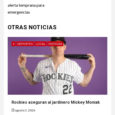
navigation
alerta temprana para
emergencias
OTRAS NOTICIAS
•
DEPORTES
LOCAL
NOTICIAS
Rockies aseguran al jardinero Mickey Moniak
agosto 5, 2026