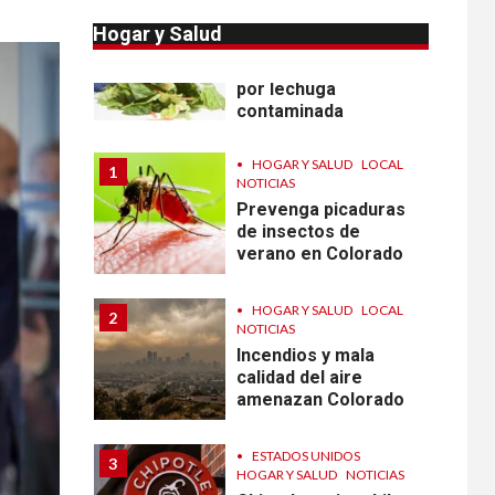
10
HOGAR Y SALUD
NOTICIAS
Hogar y Salud
Sigue investigación
sobre Taylor Farms
por lechuga
contaminada
•
HOGAR Y SALUD
LOCAL
1
NOTICIAS
Prevenga picaduras
de insectos de
verano en Colorado
•
HOGAR Y SALUD
LOCAL
2
NOTICIAS
Incendios y mala
calidad del aire
amenazan Colorado
•
ESTADOS UNIDOS
3
HOGAR Y SALUD
NOTICIAS