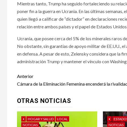
Mientras tanto, Trump ha seguido fortaleciendo su relació
poner fin a la guerra en Ucrania. En las últimas semanas,
quien llegó a calificar de “dictador” en declaraciones re
relación entre ambos países y el papel de Estados Unidos
Ucrania, que posee cerca del 5% de los minerales raros de
No obstante, sin garantías de apoyo militar de EE.UU., el
en defensa. A pesar de esto, Zelensky considera que la fi
administración Trump y mantener el vínculo con Washingt
Post
Anterior
navigation
Cámara de la Eliminación Femenina encenderá la rivalida
OTRAS NOTICIAS
•
HOGAR Y SALUD
LOCAL
•
ESTADO
NOTICIAS
NOTICIAS