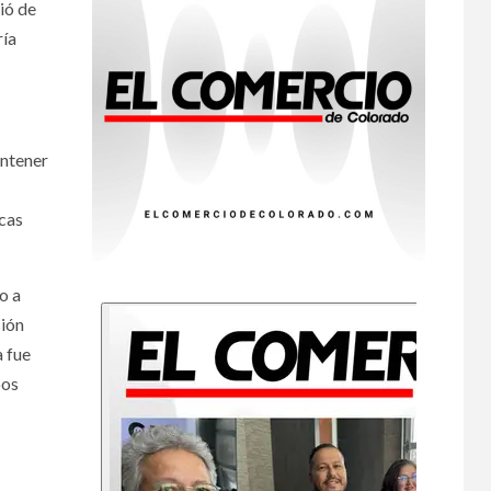
ió de
ría
•
ESTADOS UNIDOS
HOGAR Y SALUD
NOTICIAS
7
EE. UU. reporta sus
primeras dos
muertes por
Cyclospora en
antener
Michigan
icas
•
ESTADOS UNIDOS
8
HOGAR Y SALUD
NOTICIAS
Más casos de
o a
sarampión en EEUU
este año que en 2025
sión
a fue
•
ESTADOS UNIDOS
bos
9
HOGAR Y SALUD
NOTICIAS
Van 4,100 casos
confirmados por
parásito que causa
diarrea en EEUU