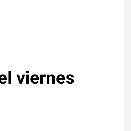
•
ESTADOS UNIDOS
HOGAR Y SALUD
NOTICIAS
7
EE. UU. reporta sus
primeras dos
muertes por
Cyclospora en
Michigan
•
ESTADOS UNIDOS
8
HOGAR Y SALUD
NOTICIAS
Más casos de
sarampión en EEUU
el viernes
este año que en 2025
•
ESTADOS UNIDOS
9
HOGAR Y SALUD
NOTICIAS
Van 4,100 casos
confirmados por
parásito que causa
diarrea en EEUU
•
ESTADOS UNIDOS