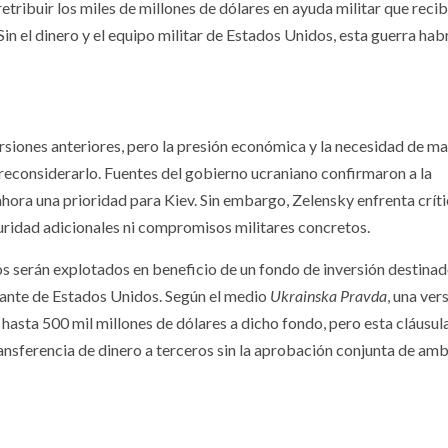
tribuir los miles de millones de dólares en ayuda militar que recib
in el dinero y el equipo militar de Estados Unidos, esta guerra hab
rsiones anteriores, pero la presión económica y la necesidad de m
 reconsiderarlo. Fuentes del gobierno ucraniano confirmaron a la
ahora una prioridad para Kiev. Sin embargo, Zelensky enfrenta crít
guridad adicionales ni compromisos militares concretos.
os serán explotados en beneficio de un fondo de inversión destinad
nante de Estados Unidos. Según el medio
Ukrainska Pravda
, una ver
asta 500 mil millones de dólares a dicho fondo, pero esta cláusul
ransferencia de dinero a terceros sin la aprobación conjunta de am