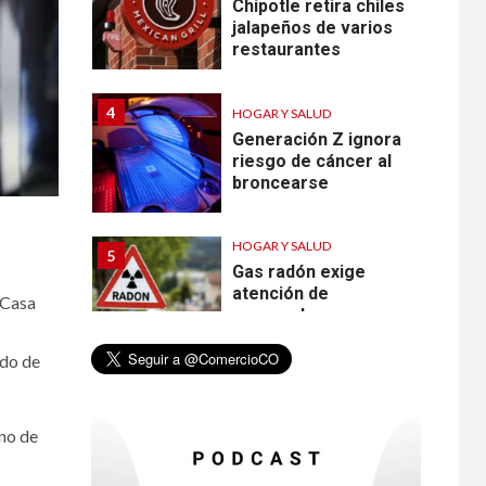
Chipotle retira chiles
jalapeños de varios
restaurantes
4
HOGAR Y SALUD
Generación Z ignora
riesgo de cáncer al
broncearse
HOGAR Y SALUD
5
Gas radón exige
atención de
 Casa
compradores e
inquilinos
ndo de
6
HOGAR Y SALUD
rno de
Insistir también tiene
su precio