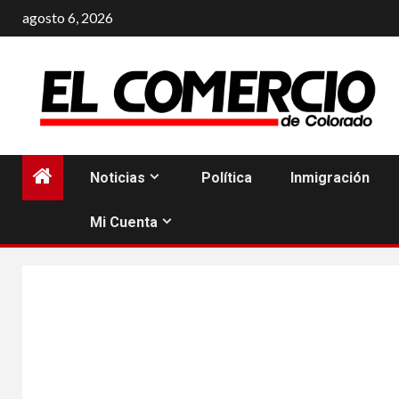
Saltar
agosto 6, 2026
al
contenido
Noticias
Política
Inmigración
Mi Cuenta