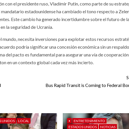
n con el presidente ruso, Vladímir Putin, como parte de su estrate
 el mandatario estadounidense ha cambiado el tono respecto a Zelen
cientes. Este cambio ha generado incertidumbre sobre el futuro de l
 en la seguridad de Ucrania.
l mundo, necesita inversiones para explotar estos recursos estraté
 acuerdo podría significar una concesión económica sin un respaldo
rma del pacto es fundamental para asegurar una vía de cooperación
on en un contexto global cada vez más incierto.
S
d
Bus Rapid Transit is Coming to Federal B
S UNIDOS
LOCAL
•
ENTRETENIMIENTO
ESTADOS UNIDOS
NOTICIAS