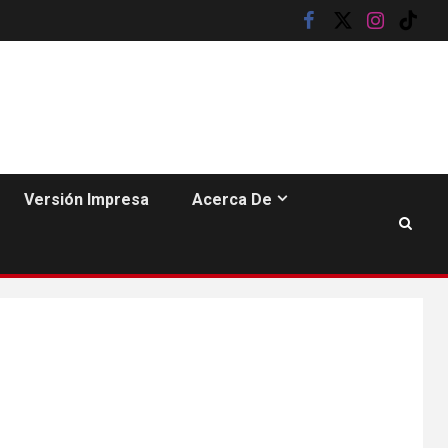
facebook
twitter
instagram
tik
tok
Versión Impresa
Acerca De
6
HOGAR Y SALUD
Insistir también tiene
su precio