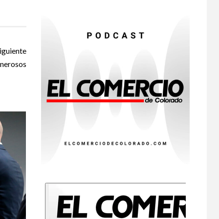
primeras dos
muertes por
Cyclospora en
Michigan
iguiente
•
ESTADOS UNIDOS
9
nerosos
HOGAR Y SALUD
NOTICIAS
Más casos de
sarampión en EEUU
este año que en 2025
•
ESTADOS UNIDOS
10
HOGAR Y SALUD
NOTICIAS
Van 4,100 casos
confirmados por
parásito que causa
diarrea en EEUU
•
HOGAR Y SALUD
LOCAL
NOTICIAS
1
Reportan en