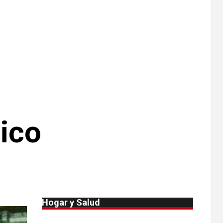
Michigan
•
ESTADOS UNIDOS
9
HOGAR Y SALUD
NOTICIAS
Más casos de
sarampión en EEUU
este año que en 2025
•
ESTADOS UNIDOS
10
HOGAR Y SALUD
NOTICIAS
Van 4,100 casos
ico
confirmados por
parásito que causa
diarrea en EEUU
•
HOGAR Y SALUD
LOCAL
NOTICIAS
1
Reportan en
Colorado 110 casos
Hogar y Salud
de salmonela por
consumo de