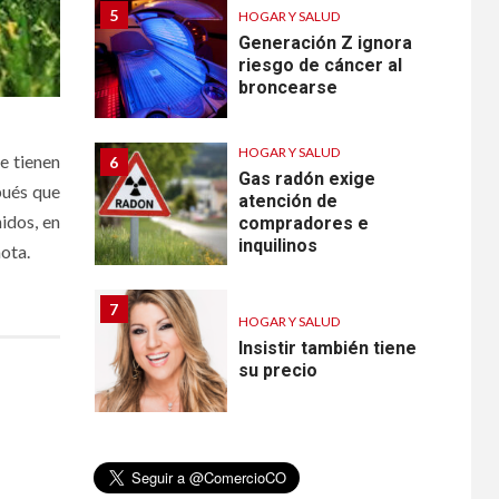
5
HOGAR Y SALUD
Generación Z ignora
riesgo de cáncer al
broncearse
HOGAR Y SALUD
e tienen
6
Gas radón exige
pués que
atención de
idos, en
compradores e
inquilinos
mota.
7
HOGAR Y SALUD
Insistir también tiene
su precio
•
ESTADOS UNIDOS
HOGAR Y SALUD
NOTICIAS
8
EE. UU. reporta sus