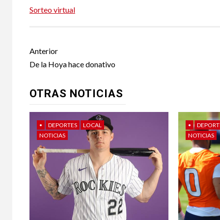
Sorteo virtual
Post
Anterior
navigation
De la Hoya hace donativo
OTRAS NOTICIAS
•
DEPORTES
LOCAL
•
DEPORT
NOTICIAS
NOTICIAS