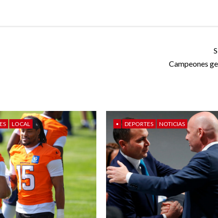
S
Campeones ge
ES
LOCAL
•
DEPORTES
NOTICIAS