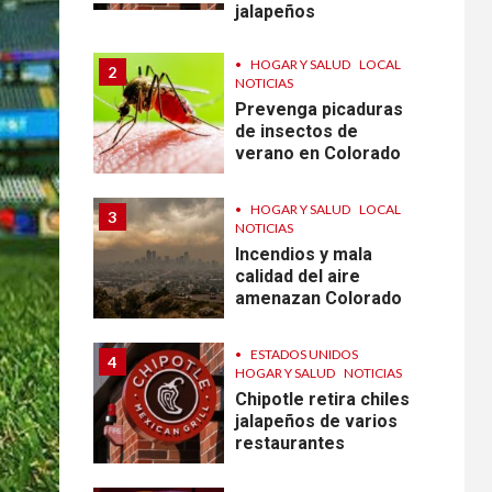
jalapeños
•
HOGAR Y SALUD
LOCAL
2
NOTICIAS
Prevenga picaduras
de insectos de
verano en Colorado
•
HOGAR Y SALUD
LOCAL
3
NOTICIAS
Incendios y mala
calidad del aire
amenazan Colorado
•
ESTADOS UNIDOS
4
HOGAR Y SALUD
NOTICIAS
Chipotle retira chiles
jalapeños de varios
restaurantes