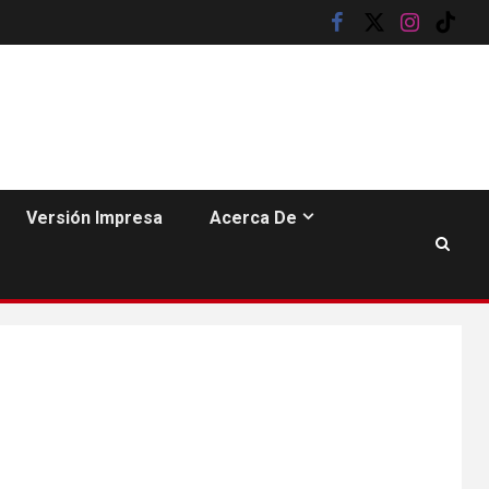
facebook
twitter
instagram
tik
tok
HOGAR Y SALUD
6
Gas radón exige
atención de
compradores e
inquilinos
Versión Impresa
Acerca De
7
HOGAR Y SALUD
Insistir también tiene
su precio
•
ESTADOS UNIDOS
HOGAR Y SALUD
NOTICIAS
8
EE. UU. reporta sus
primeras dos
muertes por
Cyclospora en