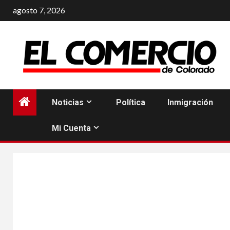
Saltar
agosto 7, 2026
al
contenido
Noticias
Política
Inmigración
Mi Cuenta