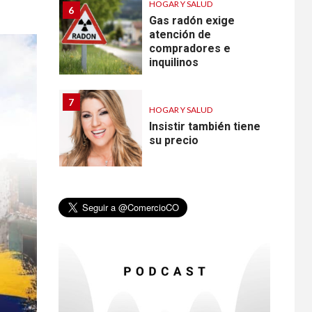
HOGAR Y SALUD
6
Gas radón exige
atención de
compradores e
inquilinos
7
HOGAR Y SALUD
Insistir también tiene
su precio
•
ESTADOS UNIDOS
HOGAR Y SALUD
NOTICIAS
8
EE. UU. reporta sus
primeras dos
muertes por
Cyclospora en
Michigan
•
ESTADOS UNIDOS
9