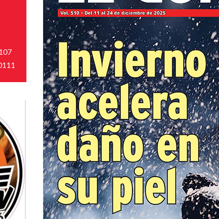
#107
80111