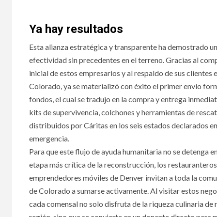
Ya hay resultados
Esta alianza estratégica y transparente ha demostrado u
efectividad sin precedentes en el terreno. Gracias al co
inicial de estos empresarios y al respaldo de sus clientes 
Colorado, ya se materializó con éxito el primer envío for
fondos, el cual se tradujo en la compra y entrega inmedia
kits de supervivencia, colchones y herramientas de resca
distribuidos por Cáritas en los seis estados declarados e
emergencia.
Para que este flujo de ayuda humanitaria no se detenga en
etapa más crítica de la reconstrucción, los restauranteros
emprendedores móviles de Denver invitan a toda la com
de Colorado a sumarse activamente. Al visitar estos nego
cada comensal no solo disfruta de la riqueza culinaria de 
región, sino que se convierte en un donante directo para