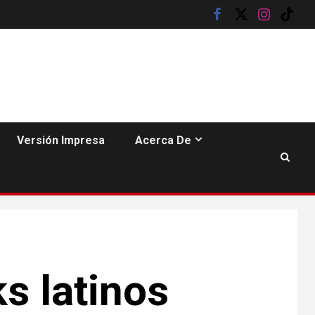
compradores e
facebook
twitter
instagram
tik
inquilinos
tok
7
HOGAR Y SALUD
Insistir también tiene
su precio
Versión Impresa
Acerca De
•
ESTADOS UNIDOS
HOGAR Y SALUD
NOTICIAS
8
EE. UU. reporta sus
primeras dos
muertes por
Cyclospora en
Michigan
•
ESTADOS UNIDOS
9
s latinos
HOGAR Y SALUD
NOTICIAS
Más casos de
sarampión en EEUU