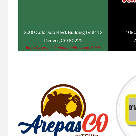
2000 Colorado Blvd. Building IV #112
1080
Denver, CO 80222
https://www.junctionfoodanddrink.com/lulala