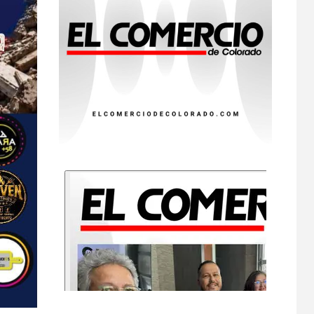
HOGAR Y SALUD
NOTICIAS
Más casos de
sarampión en EEUU
este año que en 2025
•
ESTADOS UNIDOS
10
HOGAR Y SALUD
NOTICIAS
Van 4,100 casos
confirmados por
parásito que causa
diarrea en EEUU
•
HOGAR Y SALUD
LOCAL
NOTICIAS
1
Reportan en
Colorado 110 casos
de salmonela por
consumo de
jalapeños
•
HOGAR Y SALUD
LOCAL
2