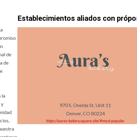
Establecimientos aliados con própo
na
mpromiso
en
mal de
ta de
te
n
 la
 y
970 S. Oneida St. Unit 11
unidad
Denver, CO 80224
cios,
https://auras-bakery.square.site/#most-popular
nuestra
 mantener