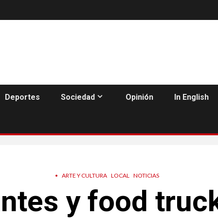
Deportes
Sociedad
Opinión
In English
•
ARTE Y CULTURA
LOCAL
NOTICIAS
ntes y food truck