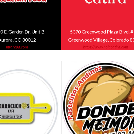
0 E. Garden Dr. Unit B
5370 Greenwood Plaza Blvd. 
Aurora, CO 80012
Greenwood Village, Colorado 
mrarepa.com
https://www.holacatira.com