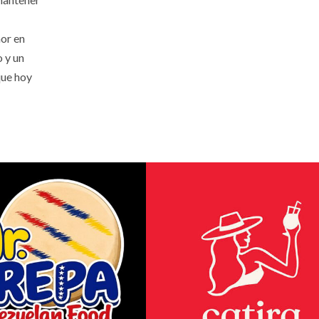
or en
o y un
que hoy
os apoyan a damnificados por terremoto en Venezuela