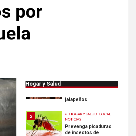
s por
este año que en 2025
•
ESTADOS UNIDOS
10
HOGAR Y SALUD
NOTICIAS
uela
Van 4,100 casos
confirmados por
parásito que causa
diarrea en EEUU
•
HOGAR Y SALUD
LOCAL
NOTICIAS
1
Reportan en
Colorado 110 casos
Hogar y Salud
de salmonela por
consumo de
jalapeños
•
HOGAR Y SALUD
LOCAL
2
NOTICIAS
Prevenga picaduras
de insectos de