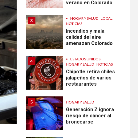
verano en Colorado
•
HOGAR Y SALUD
LOCAL
3
NOTICIAS
Incendios y mala
calidad del aire
amenazan Colorado
•
ESTADOS UNIDOS
4
HOGAR Y SALUD
NOTICIAS
Chipotle retira chiles
jalapeños de varios
restaurantes
5
HOGAR Y SALUD
Generación Z ignora
riesgo de cáncer al
broncearse