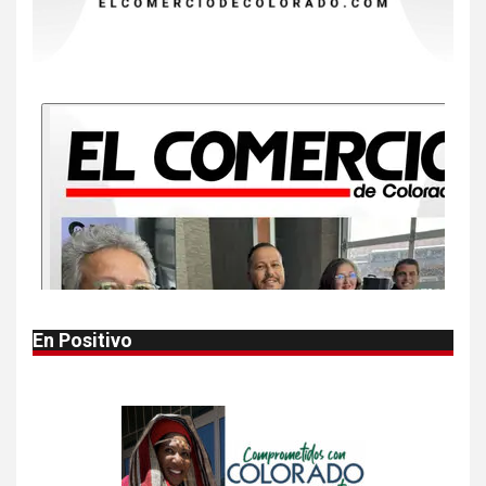
9
•
ESTADOS UNIDOS
HOGAR Y SALUD
NOTICIAS
Más casos de sarampión en
EEUU este año que en 2025
10
•
ESTADOS UNIDOS
HOGAR Y SALUD
NOTICIAS
Van 4,100 casos confirmados
por parásito que causa
diarrea en EEUU
1
•
HOGAR Y SALUD
LOCAL
NOTICIAS
En Positivo
Reportan en Colorado 110
casos de salmonela por
consumo de jalapeños
2
•
HOGAR Y SALUD
LOCAL
NOTICIAS