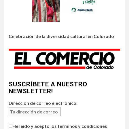
Prevenga picaduras de
insectos de verano en
Colorado
3
Celebración de la diversidad cultural en Colorado
•
HOGAR Y SALUD
LOCAL
NOTICIAS
Incendios y mala calidad del
aire amenazan Colorado
4
•
ESTADOS UNIDOS
HOGAR Y SALUD
NOTICIAS
SUSCRÍBETE A NUESTRO
Chipotle retira chiles
jalapeños de varios
NEWSLETTER!
restaurantes
Dirección de correo electrónico:
5
HOGAR Y SALUD
Generación Z ignora riesgo
He leído y acepto los términos y condiciones