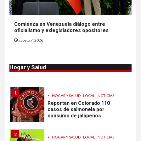
9
•
ESTADOS UNIDOS
HOGAR Y SALUD
NOTICIAS
Más casos de sarampión en
Comienza en Venezuela diálogo entre
EEUU este año que en 2025
oficialismo y exlegisladores opositores
agosto 7, 2026
10
•
ESTADOS UNIDOS
HOGAR Y SALUD
NOTICIAS
Van 4,100 casos confirmados
Hogar y Salud
por parásito que causa
diarrea en EEUU
1
•
HOGAR Y SALUD
LOCAL
NOTICIAS
Reportan en Colorado 110
casos de salmonela por
consumo de jalapeños
2
•
HOGAR Y SALUD
LOCAL
NOTICIAS