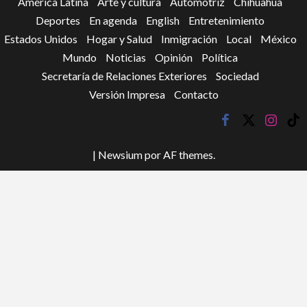
América Latina
Arte y cultura
Automotriz
Chihuahua
Deportes
En agenda
English
Entretenimiento
Estados Unidos
Hogar y Salud
Inmigración
Local
México
Mundo
Noticias
Opinión
Política
Secretaría de Relaciones Exteriores
Sociedad
Versión Impresa
Contacto
facebook
twitter
instagr
tik
tok
|
Newsium
por AF themes.