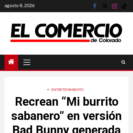
Saltar
agosto 8, 2026
facebook
twitter
instagram
tik
al
tok
contenido
Menú
principal
•
ENTRETENIMIENTO
Recrean “Mi burrito
sabanero” en versión
Bad Bunny generada