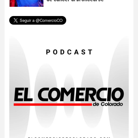
6
HOGAR Y SALUD
Gas radón exige atención de
compradores e inquilinos
7
HOGAR Y SALUD
Insistir también tiene su
precio
8
•
ESTADOS UNIDOS
HOGAR Y SALUD
NOTICIAS
EE. UU. reporta sus primeras
dos muertes por Cyclospora
en Michigan