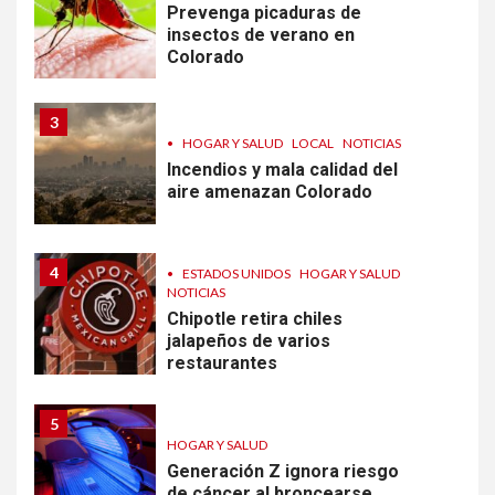
Prevenga picaduras de
insectos de verano en
Colorado
3
•
HOGAR Y SALUD
LOCAL
NOTICIAS
Incendios y mala calidad del
aire amenazan Colorado
4
•
ESTADOS UNIDOS
HOGAR Y SALUD
NOTICIAS
Chipotle retira chiles
jalapeños de varios
restaurantes
5
HOGAR Y SALUD
Generación Z ignora riesgo
de cáncer al broncearse