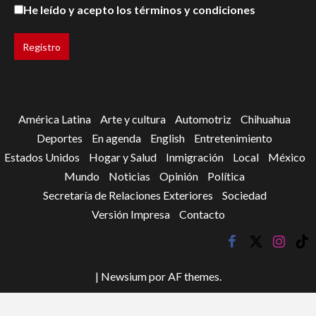
He leído y acepto los términos y condiciones
América Latina
Arte y cultura
Automotriz
Chihuahua
Deportes
En agenda
English
Entretenimiento
Estados Unidos
Hogar y Salud
Inmigración
Local
México
Mundo
Noticias
Opinión
Política
Secretaría de Relaciones Exteriores
Sociedad
Versión Impresa
Contacto
facebook
twitter
instagr
tik
tok
|
Newsium
por AF themes.