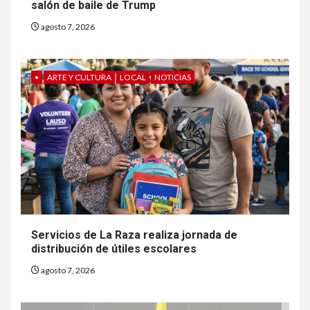
salón de baile de Trump
agosto 7, 2026
•
ARTE Y CULTURA
LOCAL
NOTICIAS
6
HOGAR Y SALUD
Gas radón exige atención de
compradores e inquilinos
Servicios de La Raza realiza jornada de
distribución de útiles escolares
7
HOGAR Y SALUD
agosto 7, 2026
Insistir también tiene su
precio