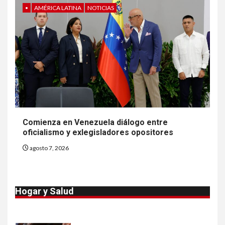
•
AMÉRICA LATINA
NOTICIAS
8
•
ESTADOS UNIDOS
HOGAR Y SALUD
NOTICIAS
EE. UU. reporta sus primeras
dos muertes por Cyclospora
en Michigan
9
•
ESTADOS UNIDOS
HOGAR Y SALUD
NOTICIAS
Más casos de sarampión en
Comienza en Venezuela diálogo entre
EEUU este año que en 2025
oficialismo y exlegisladores opositores
agosto 7, 2026
10
•
ESTADOS UNIDOS
HOGAR Y SALUD
NOTICIAS
Van 4,100 casos confirmados
Hogar y Salud
por parásito que causa
diarrea en EEUU