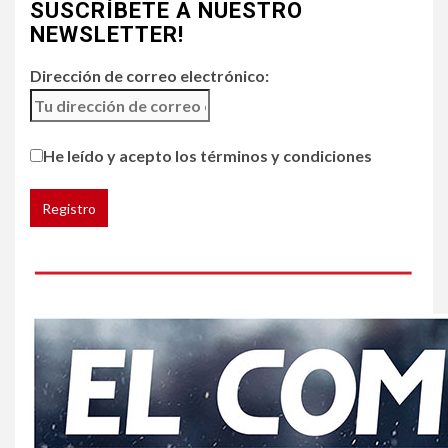
SUSCRÍBETE A NUESTRO
Chipotle retira chiles
jalapeños de varios
NEWSLETTER!
restaurantes
Dirección de correo electrónico:
5
HOGAR Y SALUD
Generación Z ignora riesgo
He leído y acepto los términos y condiciones
de cáncer al broncearse