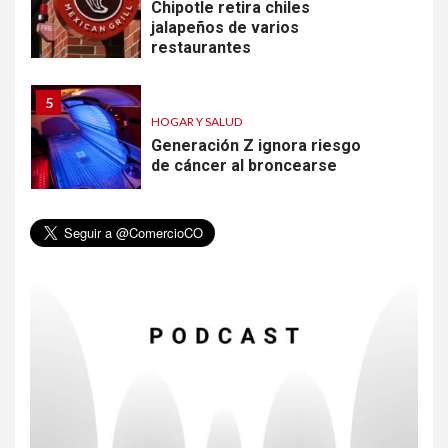
Chipotle retira chiles
jalapeños de varios
restaurantes
5
HOGAR Y SALUD
Generación Z ignora riesgo
de cáncer al broncearse
6
HOGAR Y SALUD
Gas radón exige atención de
compradores e inquilinos
7
HOGAR Y SALUD
Insistir también tiene su
precio