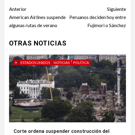
Post
Anterior
Siguiente
navigation
American Airlines suspende
Peruanos deciden hoy entre
algunas rutas de verano
Fujimori o Sánchez
OTRAS NOTICIAS
•
ESTADOS UNIDOS
NOTICIAS
POLÍTICA
Corte ordena suspender construcción del