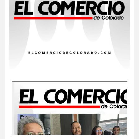
8
•
ESTADOS UNIDOS
HOGAR Y SALUD
NOTICIAS
EE. UU. reporta sus primeras
dos muertes por Cyclospora
en Michigan
9
•
ESTADOS UNIDOS
HOGAR Y SALUD
NOTICIAS
Más casos de sarampión en
EEUU este año que en 2025
10
•
ESTADOS UNIDOS
HOGAR Y SALUD
NOTICIAS
Van 4,100 casos confirmados
por parásito que causa
diarrea en EEUU