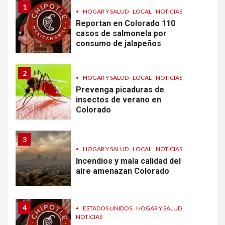
1
•
HOGAR Y SALUD
LOCAL
NOTICIAS
Reportan en Colorado 110
casos de salmonela por
consumo de jalapeños
2
•
HOGAR Y SALUD
LOCAL
NOTICIAS
Prevenga picaduras de
insectos de verano en
Colorado
3
•
HOGAR Y SALUD
LOCAL
NOTICIAS
Incendios y mala calidad del
aire amenazan Colorado
4
•
ESTADOS UNIDOS
HOGAR Y SALUD
NOTICIAS