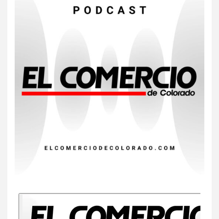
7
HOGAR Y SALUD
Insistir también tiene su
precio
8
•
ESTADOS UNIDOS
HOGAR Y SALUD
NOTICIAS
EE. UU. reporta sus primeras
dos muertes por Cyclospora
en Michigan
9
•
ESTADOS UNIDOS
HOGAR Y SALUD
NOTICIAS
Más casos de sarampión en
EEUU este año que en 2025