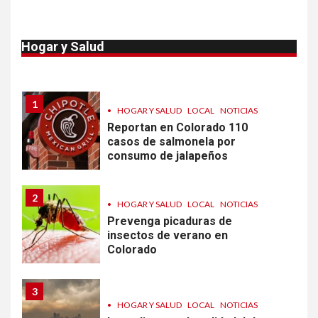
10
•
ESTADOS UNIDOS
HOGAR Y SALUD
NOTICIAS
Van 4,100 casos confirmados
Hogar y Salud
por parásito que causa
diarrea en EEUU
1
•
HOGAR Y SALUD
LOCAL
NOTICIAS
Reportan en Colorado 110
casos de salmonela por
consumo de jalapeños
2
•
HOGAR Y SALUD
LOCAL
NOTICIAS
Prevenga picaduras de
insectos de verano en
Colorado
3
•
HOGAR Y SALUD
LOCAL
NOTICIAS