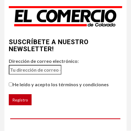
Incendios y mala calidad del
aire amenazan Colorado
4
•
ESTADOS UNIDOS
HOGAR Y SALUD
NOTICIAS
SUSCRÍBETE A NUESTRO
Chipotle retira chiles
jalapeños de varios
NEWSLETTER!
restaurantes
Dirección de correo electrónico:
5
HOGAR Y SALUD
Generación Z ignora riesgo
He leído y acepto los términos y condiciones
de cáncer al broncearse