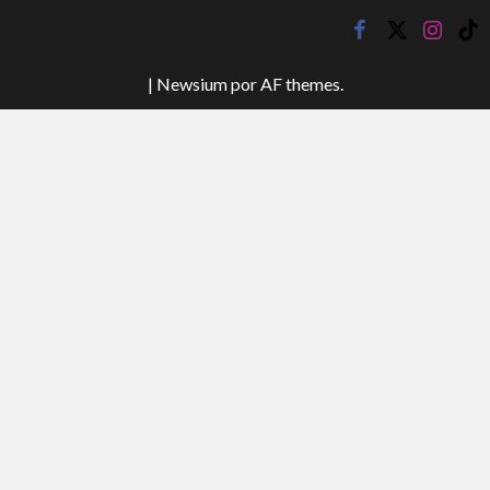
facebook
twitter
instagr
tik
tok
|
Newsium
por AF themes.