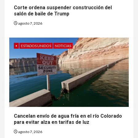
Corte ordena suspender construcción del
salón de baile de Trump
7
HOGAR Y SALUD
agosto 7, 2026
Insistir también tiene su
precio
•
ESTADOS UNIDOS
NOTICIAS
8
•
ESTADOS UNIDOS
HOGAR Y SALUD
NOTICIAS
EE. UU. reporta sus primeras
dos muertes por Cyclospora
en Michigan
9
•
ESTADOS UNIDOS
HOGAR Y SALUD
NOTICIAS
Más casos de sarampión en
Cancelan envío de agua fría en el río Colorado
EEUU este año que en 2025
para evitar alza en tarifas de luz
agosto 7, 2026