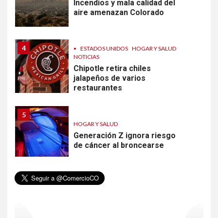
Incendios y mala calidad del
aire amenazan Colorado
4
•
ESTADOS UNIDOS
HOGAR Y SALUD
NOTICIAS
Chipotle retira chiles
jalapeños de varios
restaurantes
5
HOGAR Y SALUD
Generación Z ignora riesgo
de cáncer al broncearse
6
HOGAR Y SALUD
Gas radón exige atención de
compradores e inquilinos