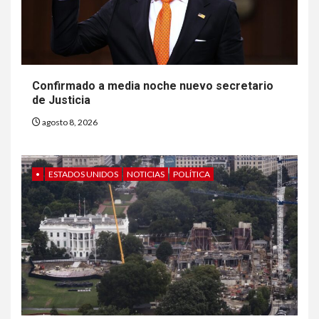
Confirmado a media noche nuevo secretario
de Justicia
agosto 8, 2026
•
ESTADOS UNIDOS
NOTICIAS
POLÍTICA
6
HOGAR Y SALUD
Gas radón exige atención de
compradores e inquilinos