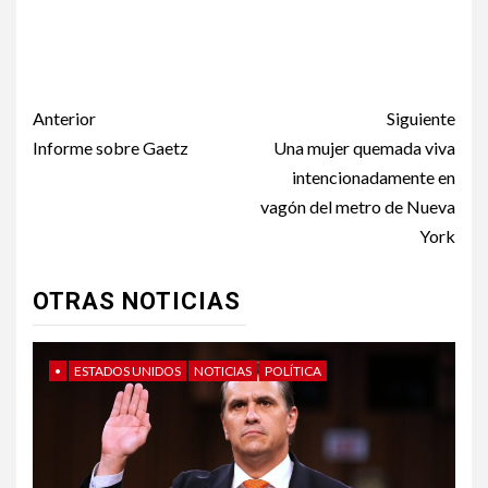
Últimos días para inscribirse en programas de salud en
Colorado
Post
Anterior
Siguiente
navigation
Informe sobre Gaetz
Una mujer quemada viva
intencionadamente en
vagón del metro de Nueva
York
OTRAS NOTICIAS
•
ESTADOS UNIDOS
NOTICIAS
POLÍTICA