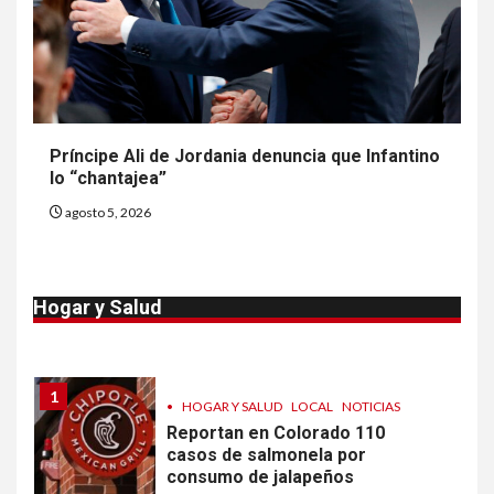
dos muertes por Cyclospora
en Michigan
9
•
ESTADOS UNIDOS
HOGAR Y SALUD
NOTICIAS
Más casos de sarampión en
Príncipe Ali de Jordania denuncia que Infantino
EEUU este año que en 2025
lo “chantajea”
agosto 5, 2026
10
•
ESTADOS UNIDOS
HOGAR Y SALUD
NOTICIAS
Van 4,100 casos confirmados
Hogar y Salud
por parásito que causa
diarrea en EEUU
1
•
HOGAR Y SALUD
LOCAL
NOTICIAS
Reportan en Colorado 110
casos de salmonela por
consumo de jalapeños