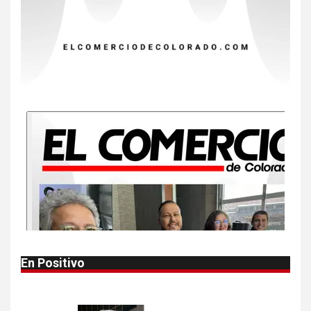
dos muertes por Cyclospora
en Michigan
9
•
ESTADOS UNIDOS
HOGAR Y SALUD
NOTICIAS
Más casos de sarampión en
EEUU este año que en 2025
10
•
ESTADOS UNIDOS
HOGAR Y SALUD
NOTICIAS
Van 4,100 casos confirmados
por parásito que causa
diarrea en EEUU
1
•
HOGAR Y SALUD
LOCAL
NOTICIAS
En Positivo
Reportan en Colorado 110
casos de salmonela por
consumo de jalapeños