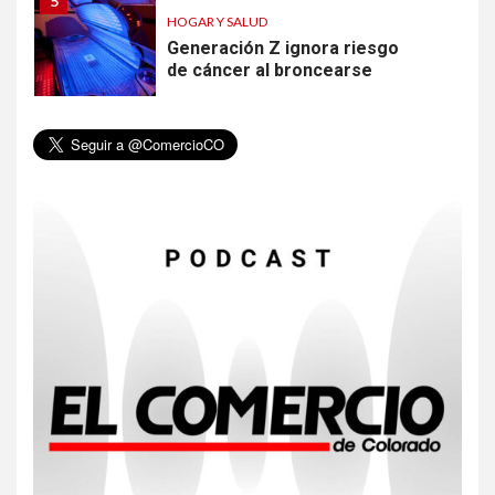
5
HOGAR Y SALUD
Generación Z ignora riesgo
de cáncer al broncearse
6
HOGAR Y SALUD
Gas radón exige atención de
compradores e inquilinos
7
HOGAR Y SALUD
Insistir también tiene su
precio
8
•
ESTADOS UNIDOS
HOGAR Y SALUD
NOTICIAS
EE. UU. reporta sus primeras