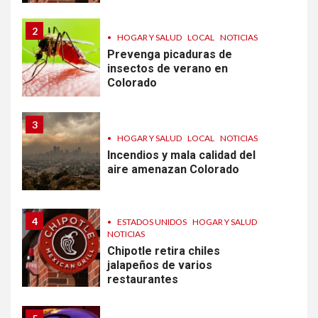
2
•
HOGAR Y SALUD
LOCAL
NOTICIAS
Prevenga picaduras de
insectos de verano en
Colorado
3
•
HOGAR Y SALUD
LOCAL
NOTICIAS
Incendios y mala calidad del
aire amenazan Colorado
4
•
ESTADOS UNIDOS
HOGAR Y SALUD
NOTICIAS
Chipotle retira chiles
jalapeños de varios
restaurantes