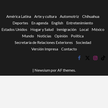
América Latina
Arte y cultura
Automotriz
Chihuahua
Deportes
En agenda
English
Entretenimiento
Estados Unidos
Hogar y Salud
Inmigración
Local
México
Mundo
Noticias
Opinión
Política
Secretaría de Relaciones Exteriores
Sociedad
Versión Impresa
Contacto
facebook
twitter
instagr
tik
tok
|
Newsium
por AF themes.