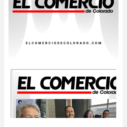
8
•
ESTADOS UNIDOS
HOGAR Y SALUD
NOTICIAS
EE. UU. reporta sus primeras
dos muertes por Cyclospora
en Michigan
9
•
ESTADOS UNIDOS
HOGAR Y SALUD
NOTICIAS
Más casos de sarampión en
EEUU este año que en 2025
10
•
ESTADOS UNIDOS
HOGAR Y SALUD
NOTICIAS
Van 4,100 casos confirmados
por parásito que causa
diarrea en EEUU
1