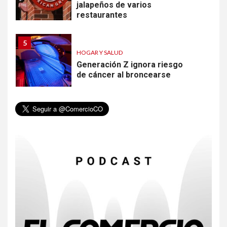
jalapeños de varios
restaurantes
5
HOGAR Y SALUD
Generación Z ignora riesgo
de cáncer al broncearse
6
HOGAR Y SALUD
Gas radón exige atención de
compradores e inquilinos
7
HOGAR Y SALUD
Insistir también tiene su
precio