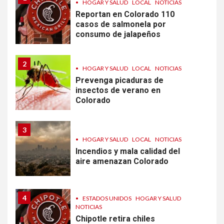
•
HOGAR Y SALUD
LOCAL
NOTICIAS
Reportan en Colorado 110
casos de salmonela por
consumo de jalapeños
2
•
HOGAR Y SALUD
LOCAL
NOTICIAS
Prevenga picaduras de
insectos de verano en
Colorado
3
•
HOGAR Y SALUD
LOCAL
NOTICIAS
Incendios y mala calidad del
aire amenazan Colorado
4
•
ESTADOS UNIDOS
HOGAR Y SALUD
NOTICIAS
Chipotle retira chiles