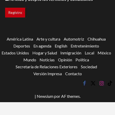
América Latina
Arte y cultura
Automotriz
Chihuahua
Deportes
En agenda
English
Entretenimiento
Estados Unidos
Hogar y Salud
Inmigración
Local
México
Mundo
Noticias
Opinión
Política
Secretaría de Relaciones Exteriores
Sociedad
Versión Impresa
Contacto
facebook
twitter
instagr
tik
tok
|
Newsium
por AF themes.