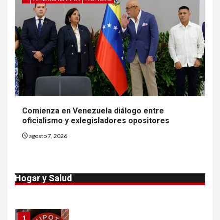
8
•
ESTADOS UNIDOS
HOGAR Y SALUD
NOTICIAS
EE. UU. reporta sus primeras
dos muertes por Cyclospora
en Michigan
9
•
ESTADOS UNIDOS
HOGAR Y SALUD
NOTICIAS
Más casos de sarampión en
Comienza en Venezuela diálogo entre
EEUU este año que en 2025
oficialismo y exlegisladores opositores
agosto 7, 2026
10
•
ESTADOS UNIDOS
HOGAR Y SALUD
NOTICIAS
Van 4,100 casos confirmados
Hogar y Salud
por parásito que causa
diarrea en EEUU
1