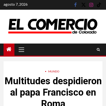
Saltar
agosto 7, 2026
facebook
twitter
instagram
tik
al
tok
contenido
Menú
principal
•
MUNDO
Multitudes despidieron
al papa Francisco en
Roma