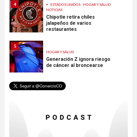
4
•
ESTADOS UNIDOS
HOGAR Y SALUD
NOTICIAS
Chipotle retira chiles
jalapeños de varios
restaurantes
5
HOGAR Y SALUD
Generación Z ignora riesgo
de cáncer al broncearse
6
HOGAR Y SALUD
Gas radón exige atención de
compradores e inquilinos
7
HOGAR Y SALUD