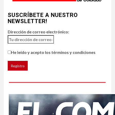
4
•
ESTADOS UNIDOS
HOGAR Y SALUD
NOTICIAS
SUSCRÍBETE A NUESTRO
Chipotle retira chiles
jalapeños de varios
NEWSLETTER!
restaurantes
Dirección de correo electrónico:
5
HOGAR Y SALUD
Generación Z ignora riesgo
He leído y acepto los términos y condiciones
de cáncer al broncearse