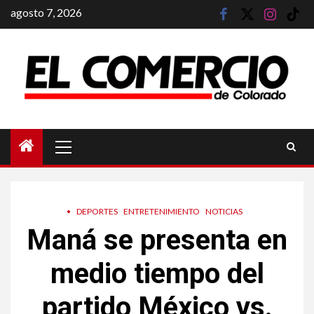
Saltar
agosto 7, 2026
facebook
twitter
instagram
tik
al
tok
contenido
Menú
principal
•
DEPORTES
ENTRETENIMIENTO
NOTICIAS
Maná se presenta en
medio tiempo del
partido México vs.