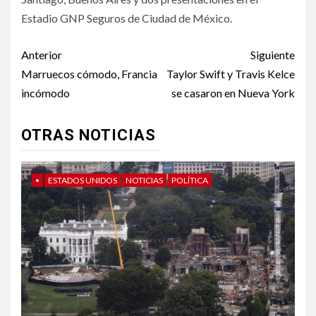
Estadio GNP Seguros de Ciudad de México.
Post
Anterior
Siguiente
navigation
Marruecos cómodo, Francia
Taylor Swift y Travis Kelce
incómodo
se casaron en Nueva York
OTRAS NOTICIAS
•
ESTADOS UNIDOS
NOTICIAS
POLÍTICA