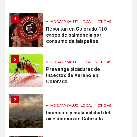
diarrea en EEUU
1
•
HOGAR Y SALUD
LOCAL
NOTICIAS
Reportan en Colorado 110
casos de salmonela por
consumo de jalapeños
2
•
HOGAR Y SALUD
LOCAL
NOTICIAS
Prevenga picaduras de
insectos de verano en
Colorado
3
•
HOGAR Y SALUD
LOCAL
NOTICIAS
Incendios y mala calidad del
aire amenazan Colorado