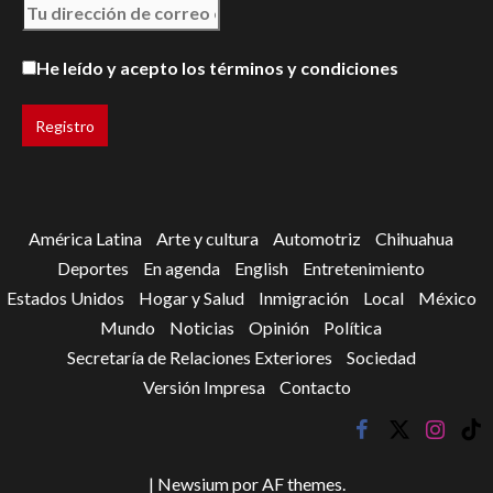
He leído y acepto los términos y condiciones
América Latina
Arte y cultura
Automotriz
Chihuahua
Deportes
En agenda
English
Entretenimiento
Estados Unidos
Hogar y Salud
Inmigración
Local
México
Mundo
Noticias
Opinión
Política
Secretaría de Relaciones Exteriores
Sociedad
Versión Impresa
Contacto
facebook
twitter
instagr
tik
tok
|
Newsium
por AF themes.