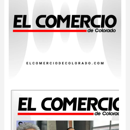
Insistir también tiene su
precio
8
•
ESTADOS UNIDOS
HOGAR Y SALUD
NOTICIAS
EE. UU. reporta sus primeras
dos muertes por Cyclospora
en Michigan
9
•
ESTADOS UNIDOS
HOGAR Y SALUD
NOTICIAS
Más casos de sarampión en
EEUU este año que en 2025
10
•
ESTADOS UNIDOS
HOGAR Y SALUD
NOTICIAS
Van 4,100 casos confirmados
por parásito que causa