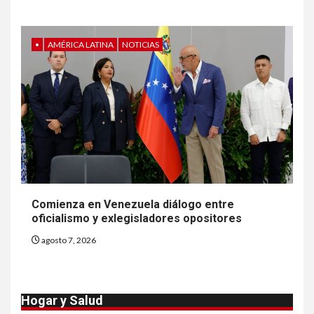
Insistir también tiene su
precio
•
AMÉRICA LATINA
NOTICIAS
8
•
ESTADOS UNIDOS
HOGAR Y SALUD
NOTICIAS
EE. UU. reporta sus primeras
dos muertes por Cyclospora
en Michigan
9
•
ESTADOS UNIDOS
HOGAR Y SALUD
NOTICIAS
Más casos de sarampión en
Comienza en Venezuela diálogo entre
EEUU este año que en 2025
oficialismo y exlegisladores opositores
agosto 7, 2026
10
•
ESTADOS UNIDOS
HOGAR Y SALUD
NOTICIAS
Van 4,100 casos confirmados
Hogar y Salud
por parásito que causa