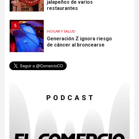
jalapeños de varios
restaurantes
5
HOGAR Y SALUD
Generación Z ignora riesgo
de cáncer al broncearse
6
HOGAR Y SALUD
Gas radón exige atención de
compradores e inquilinos
7
HOGAR Y SALUD
Insistir también tiene su
precio