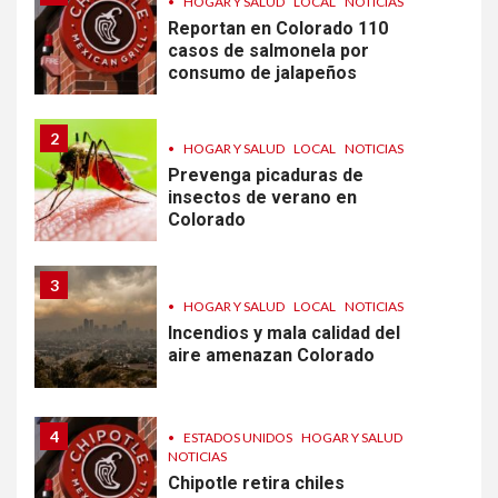
•
HOGAR Y SALUD
LOCAL
NOTICIAS
Reportan en Colorado 110
casos de salmonela por
consumo de jalapeños
2
•
HOGAR Y SALUD
LOCAL
NOTICIAS
Prevenga picaduras de
insectos de verano en
Colorado
3
•
HOGAR Y SALUD
LOCAL
NOTICIAS
Incendios y mala calidad del
aire amenazan Colorado
4
•
ESTADOS UNIDOS
HOGAR Y SALUD
NOTICIAS
Chipotle retira chiles