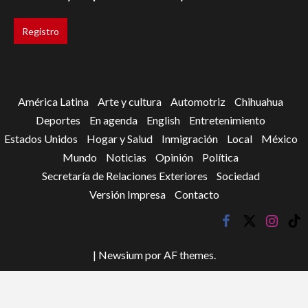
América Latina
Arte y cultura
Automotriz
Chihuahua
Deportes
En agenda
English
Entretenimiento
Estados Unidos
Hogar y Salud
Inmigración
Local
México
Mundo
Noticias
Opinión
Política
Secretaría de Relaciones Exteriores
Sociedad
Versión Impresa
Contacto
facebook
twitter
instagr
tik
tok
|
Newsium
por AF themes.