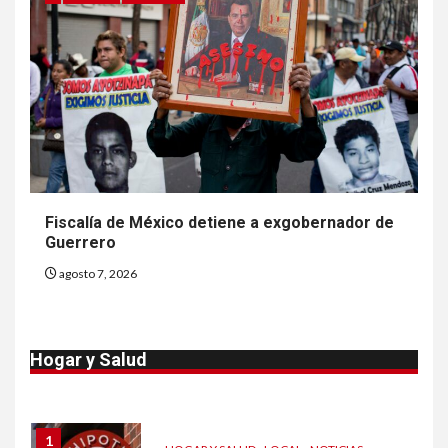
8
•
ESTADOS UNIDOS
HOGAR Y SALUD
NOTICIAS
EE. UU. reporta sus primeras
dos muertes por Cyclospora
en Michigan
9
•
ESTADOS UNIDOS
HOGAR Y SALUD
NOTICIAS
Más casos de sarampión en
Fiscalía de México detiene a exgobernador de
EEUU este año que en 2025
Guerrero
agosto 7, 2026
10
•
ESTADOS UNIDOS
HOGAR Y SALUD
NOTICIAS
Van 4,100 casos confirmados
Hogar y Salud
por parásito que causa
diarrea en EEUU
1