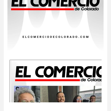
8
•
ESTADOS UNIDOS
HOGAR Y SALUD
NOTICIAS
EE. UU. reporta sus primeras
dos muertes por Cyclospora
en Michigan
9
•
ESTADOS UNIDOS
HOGAR Y SALUD
NOTICIAS
Más casos de sarampión en
EEUU este año que en 2025
10
•
ESTADOS UNIDOS
HOGAR Y SALUD
NOTICIAS
Van 4,100 casos confirmados
por parásito que causa
diarrea en EEUU
1