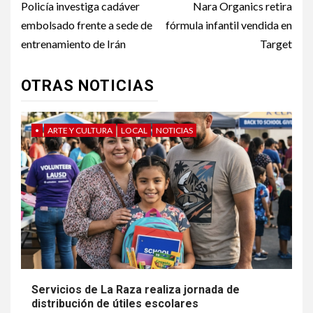
navigation
Policía investiga cadáver
Nara Organics retira
embolsado frente a sede de
fórmula infantil vendida en
entrenamiento de Irán
Target
OTRAS NOTICIAS
•
ARTE Y CULTURA
LOCAL
NOTICIAS
Servicios de La Raza realiza jornada de
distribución de útiles escolares