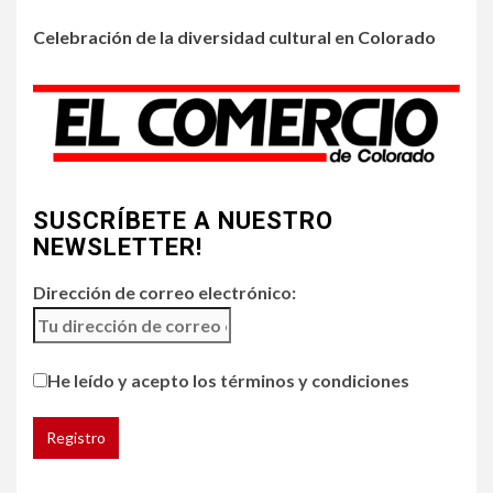
Celebración de la diversidad cultural en Colorado
3
•
ESTADOS UNIDOS
HOGAR Y SALUD
NOTICIAS
Chipotle retira chiles
jalapeños de varios
restaurantes
4
SUSCRÍBETE A NUESTRO
HOGAR Y SALUD
NEWSLETTER!
Generación Z ignora riesgo
de cáncer al broncearse
Dirección de correo electrónico:
5
HOGAR Y SALUD
He leído y acepto los términos y condiciones
Gas radón exige atención de
compradores e inquilinos