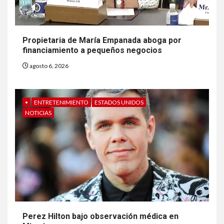
Insistir también tiene su
precio
Propietaria de María Empanada aboga por
financiamiento a pequeños negocios
7
•
ESTADOS UNIDOS
HOGAR Y SALUD
NOTICIAS
agosto 6, 2026
EE. UU. reporta sus primeras
dos muertes por Cyclospora
en Michigan
•
ENTRETENIMIENTO
ESTADOS UNIDOS
NOTICIAS
8
•
ESTADOS UNIDOS
HOGAR Y SALUD
NOTICIAS
Más casos de sarampión en
EEUU este año que en 2025
9
•
ESTADOS UNIDOS
HOGAR Y SALUD
NOTICIAS
Van 4,100 casos confirmados
Perez Hilton bajo observación médica en
por parásito que causa