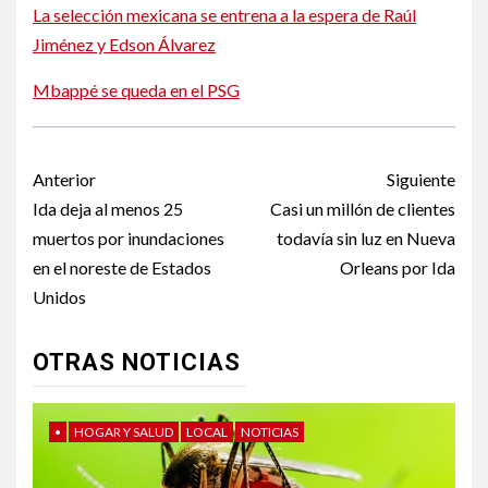
La selección mexicana se entrena a la espera de Raúl
Jiménez y Edson Álvarez
Mbappé se queda en el PSG
Post
Anterior
Siguiente
navigation
Ida deja al menos 25
Casi un millón de clientes
muertos por inundaciones
todavía sin luz en Nueva
en el noreste de Estados
Orleans por Ida
Unidos
OTRAS NOTICIAS
•
HOGAR Y SALUD
LOCAL
NOTICIAS