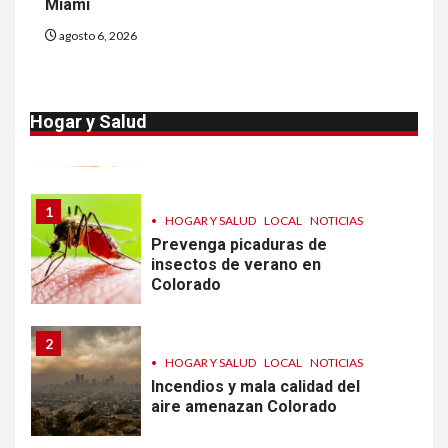
Miami
diarrea en EEUU
agosto 6, 2026
10
•
ESTADOS UNIDOS
HOGAR Y SALUD
NOTICIAS
Sigue investigación sobre
Hogar y Salud
Taylor Farms por lechuga
contaminada
1
•
HOGAR Y SALUD
LOCAL
NOTICIAS
Prevenga picaduras de
insectos de verano en
Colorado
2
•
HOGAR Y SALUD
LOCAL
NOTICIAS
Incendios y mala calidad del
aire amenazan Colorado