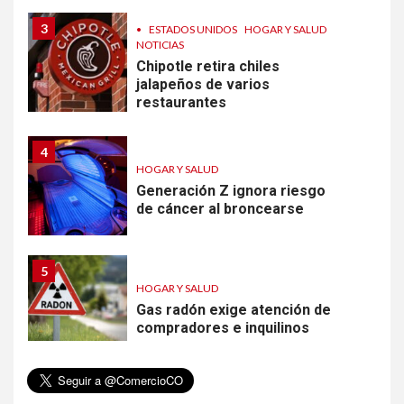
3
•
ESTADOS UNIDOS
HOGAR Y SALUD
NOTICIAS
Chipotle retira chiles
jalapeños de varios
restaurantes
4
HOGAR Y SALUD
Generación Z ignora riesgo
de cáncer al broncearse
5
HOGAR Y SALUD
Gas radón exige atención de
compradores e inquilinos
6