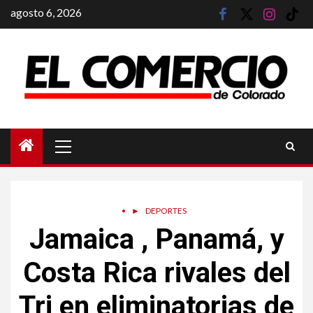
Saltar
agosto 6, 2026
facebook
twitter
instagram
tik
al
tok
contenido
Menú
principal
•
►
DEPORTES
Jamaica , Panamá, y
Costa Rica rivales del
Tri en eliminatorias de