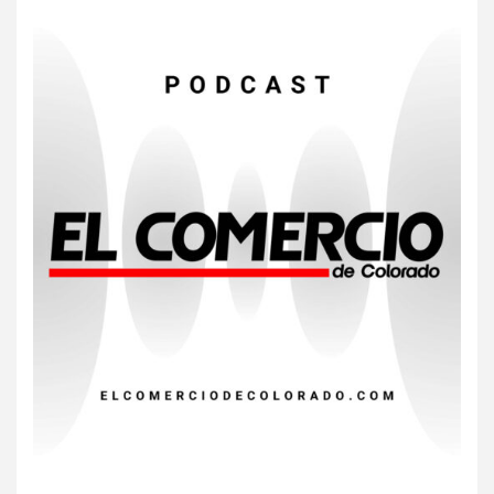
HOGAR Y SALUD
Insistir también tiene su
precio
7
•
ESTADOS UNIDOS
HOGAR Y SALUD
NOTICIAS
EE. UU. reporta sus primeras
dos muertes por Cyclospora
en Michigan
8
•
ESTADOS UNIDOS
HOGAR Y SALUD
NOTICIAS
Más casos de sarampión en
EEUU este año que en 2025
9
•
ESTADOS UNIDOS
HOGAR Y SALUD
NOTICIAS
Van 4,100 casos confirmados