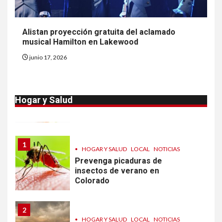
9
•
ESTADOS UNIDOS
HOGAR Y SALUD
NOTICIAS
Van 4,100 casos confirmados
Alistan proyección gratuita del aclamado
por parásito que causa
musical Hamilton en Lakewood
diarrea en EEUU
junio 17, 2026
10
•
ESTADOS UNIDOS
HOGAR Y SALUD
NOTICIAS
Sigue investigación sobre
Hogar y Salud
Taylor Farms por lechuga
contaminada
1
•
HOGAR Y SALUD
LOCAL
NOTICIAS
Prevenga picaduras de
insectos de verano en
Colorado
2
•
HOGAR Y SALUD
LOCAL
NOTICIAS