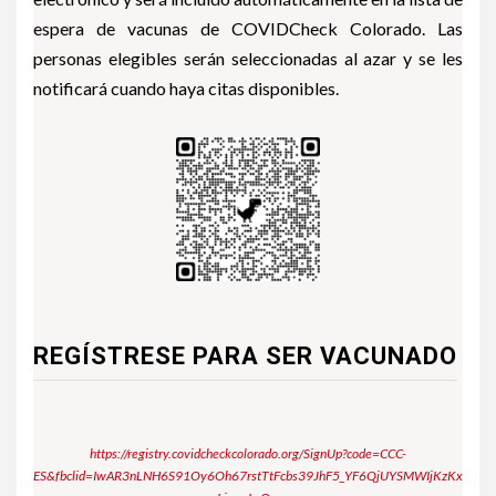
espera de vacunas de COVIDCheck Colorado. Las
personas elegibles serán seleccionadas al azar y se les
notificará cuando haya citas disponibles.
REGÍSTRESE PARA SER VACUNADO
https://registry.covidcheckcolorado.org/SignUp?code=CCC-
ES&fbclid=IwAR3nLNH6S91Oy6Oh67rstTtFcbs39JhF5_YF6QjUYSMWIjKzKx