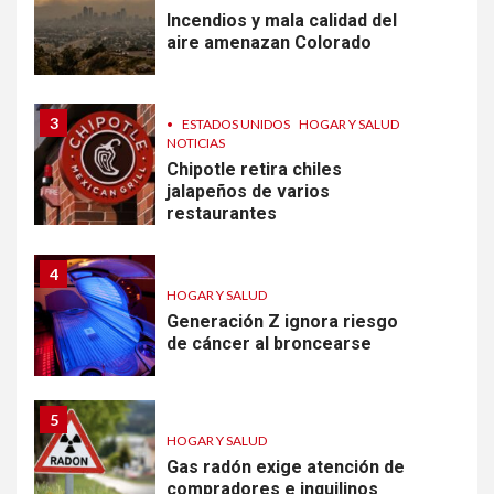
Incendios y mala calidad del
aire amenazan Colorado
3
•
ESTADOS UNIDOS
HOGAR Y SALUD
NOTICIAS
Chipotle retira chiles
jalapeños de varios
restaurantes
4
HOGAR Y SALUD
Generación Z ignora riesgo
de cáncer al broncearse
5
HOGAR Y SALUD
Gas radón exige atención de
compradores e inquilinos