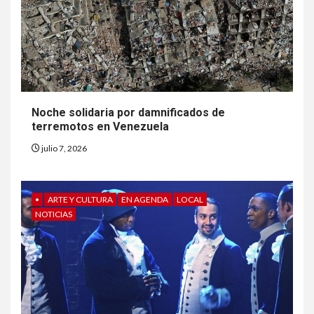
6
HOGAR Y SALUD
Insistir también tiene su
precio
Noche solidaria por damnificados de
terremotos en Venezuela
7
•
ESTADOS UNIDOS
HOGAR Y SALUD
NOTICIAS
julio 7, 2026
EE. UU. reporta sus primeras
dos muertes por Cyclospora
en Michigan
•
ARTE Y CULTURA
EN AGENDA
LOCAL
NOTICIAS
8
•
ESTADOS UNIDOS
HOGAR Y SALUD
NOTICIAS
Más casos de sarampión en
EEUU este año que en 2025