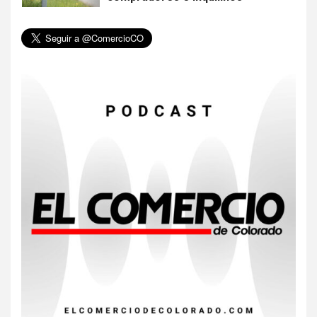
6
HOGAR Y SALUD
Insistir también tiene su
precio
7
•
ESTADOS UNIDOS
HOGAR Y SALUD
NOTICIAS
EE. UU. reporta sus primeras
dos muertes por Cyclospora
en Michigan
8
•
ESTADOS UNIDOS
HOGAR Y SALUD
NOTICIAS
Más casos de sarampión en
EEUU este año que en 2025